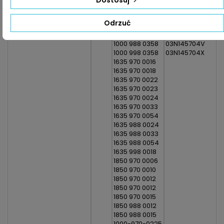
1000 970 0313
03N145704E
1000 971 0225
03N145704EV
Odrzuć
1000 988 0225
03N145704EX
1000 988 0313
03N145704K
1000 988 0358
03N145704V
1000 998 0358
03N145704X
1635 970 0016
1635 970 0018
1635 970 0022
1635 970 0023
1635 970 0024
1635 970 0033
1635 970 0054
1635 988 0024
1635 988 0033
1635 988 0054
1635 998 0018
1850 970 0006
1850 970 0010
1850 970 0012
1850 970 0012
1850 970 0015
1850 988 0012
1850 988 0015
1000-970-0225