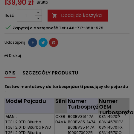
139,90 zł
Brutto
Dodaj do koszyka
Ilość


Zapytaj o dostępność Tel:+48-717-358-575
Udostępnij
Drukuj

OPIS
SZCZEGÓŁY PRODUKTU
Zestaw montażowy do turbosprężarki pasujący do pojazdu
:
Model Pojazdu
Silnik
Numer
Numer
Turbosprężarki
OEM
Turbospręża
MAN :
CXEB
B03BV35147A
03N145701F
TGE I 2.0TDI Biturbo
DAVA
B03BV35-147A
03N145701FV
TGE I 2.0TDI Biturbo RWD
B03BV35 147A
03N145701FX
TGE I 2.0TDI Biturbo
10009700225
03N145701Q