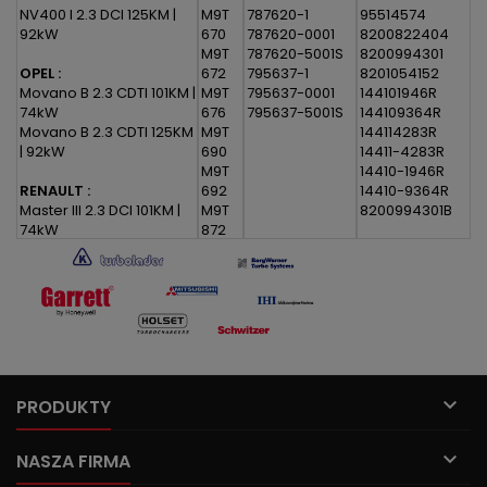
NV400 I 2.3 DCI 125KM |
M9T
787620-1
95514574
92kW
670
787620-0001
8200822404
M9T
787620-5001S
8200994301
OPEL :
672
795637-1
8201054152
Movano B 2.3 CDTI 101KM |
M9T
795637-0001
144101946R
74kW
676
795637-5001S
144109364R
Movano B 2.3 CDTI 125KM
M9T
144114283R
| 92kW
690
14411-4283R
M9T
14410-1946R
RENAULT :
692
14410-9364R
Master III 2.3 DCI 101KM |
M9T
8200994301B
74kW
872
Master III 2.3 DCI 125KM |
92kW

PRODUKTY

NASZA FIRMA