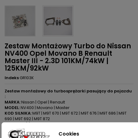
Zestaw Montażowy Turbo do Nissan
NV400 Opel Movano B Renault
Master III - 2.3D 101KM/74kW |
125KM/92kW
Indeks
GR103K
Zestaw montażowy do turbosprężarki pasujący do pojazdu
:
MARKA:
Nissan | Opel | Renault
MODEL:
NV400 | Movano | Master
KOD SILNIKA:
M9T | M9T 670 | M9T 672 | M9T 676 | M9T 686 | M9T
690 | M9T 692 | M9T 872
POJEMNOŚĆ:
2298ccm 2.3 DCI | CDTI
MOC:
101KM/74kW | 125KM/92kW
Cookies