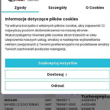
70,00 zł
Brutto
Zgody
Szczegóły
O Cookies
Dodaj do koszyka
Ilość

Informacje dotyczące plików cookies
Ta witryna korzysta z własnych plików cookie, aby zapewnić Ci

Zapytaj o dostępność Tel:+48-717-358-575
najwyższy poziom doświadczenia na naszej stronie .
Wykorzystujemy również pliki cookie stron trzecich w celu
Udostępnij
ulepszenia naszych usług, analizy a nastepnie wyświetlania
reklam związanych z Twoimi preferencjami na podstawie analizy
Twoich zachowań podczas nawigacji.
Drukuj

Zaakceptuj wszystkie
OPIS
SZCZEGÓŁY PRODUKTU
Dostosuj
Zestaw montażowy do turbosprężarki pasujący do pojazdu
:
Odrzuć
Model Pojazdu
Silnik
Numer
Numer
Turbosprężarki
OEM
Turbospręża
NISSAN :
M9T
786997-1
4406494
NV400 I 2.3 DCI 101KM |
M9T
786997-0001
4420486
74kW
686
786997-5001S
93168175