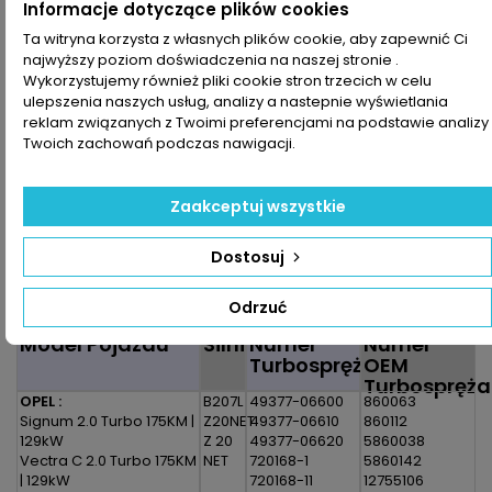
Informacje dotyczące plików cookies
Dodaj do koszyka
Ilość

Ta witryna korzysta z własnych plików cookie, aby zapewnić Ci
najwyższy poziom doświadczenia na naszej stronie .

Zapytaj o dostępność Tel:+48-717-358-575
Wykorzystujemy również pliki cookie stron trzecich w celu
ulepszenia naszych usług, analizy a nastepnie wyświetlania
reklam związanych z Twoimi preferencjami na podstawie analizy
Udostępnij
Twoich zachowań podczas nawigacji.
Drukuj

Zaakceptuj wszystkie
OPIS
SZCZEGÓŁY PRODUKTU
Dostosuj
Zestaw montażowy do turbosprężarki pasujący do pojazdu
Odrzuć
:
Model Pojazdu
Silnik
Numer
Numer
Turbosprężarki
OEM
Turbospręża
OPEL :
B207L
49377-06600
860063
Signum 2.0 Turbo 175KM |
Z20NET
49377-06610
860112
129kW
Z 20
49377-06620
5860038
Vectra C 2.0 Turbo 175KM
NET
720168-1
5860142
| 129kW
720168-11
12755106