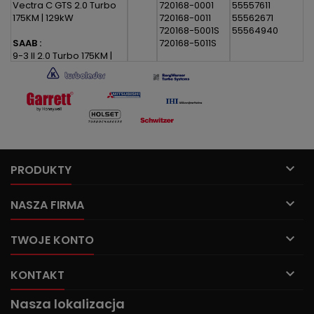
Vectra C GTS 2.0 Turbo
720168-0001
55557611
175KM | 129kW
720168-0011
55562671
720168-5001S
55564940
SAAB :
720168-5011S
9-3 II 2.0 Turbo 175KM |
129kW

PRODUKTY

NASZA FIRMA

TWOJE KONTO

KONTAKT
Nasza lokalizacja