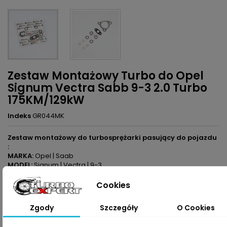
Zestaw Montażowy Turbo do Opel
Signum Vectra Sabb 9-3 2.0 Turbo
175KM/129kW
Indeks
GR044MK
Zestaw montażowy do turbosprężarki pasujący do pojazdu
:
MARKA:
Opel | Saab
MODEL:
Signum | Vectra | 9-3
KOD SILNIKA:
B207L | Z20NET
POJEMNOŚĆ:
1998ccm 2.0 Turbo
Cookies
MOC:
175KM / 129kW
Zgody
Szczegóły
O Cookies
60,00 zł
Brutto