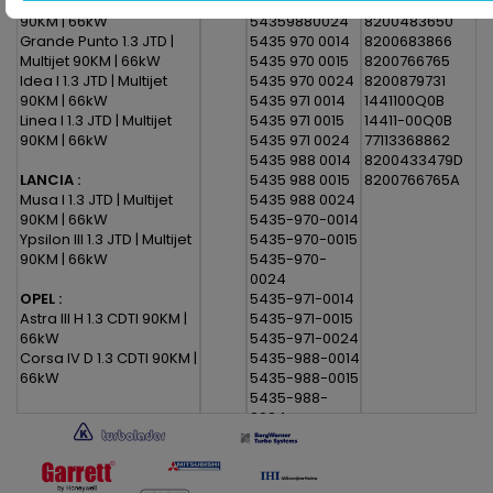
Doblo II 1.3 JTD | Multijet
54359880015
8200433479
90KM | 66kW
54359880024
8200483650
Grande Punto 1.3 JTD |
5435 970 0014
8200683866
Multijet 90KM | 66kW
5435 970 0015
8200766765
Idea I 1.3 JTD | Multijet
5435 970 0024
8200879731
90KM | 66kW
5435 971 0014
1441100Q0B
Linea I 1.3 JTD | Multijet
5435 971 0015
14411-00Q0B
90KM | 66kW
5435 971 0024
77113368862
5435 988 0014
8200433479D
LANCIA :
5435 988 0015
8200766765A
Musa I 1.3 JTD | Multijet
5435 988 0024
90KM | 66kW
5435-970-0014
Ypsilon III 1.3 JTD | Multijet
5435-970-0015
90KM | 66kW
5435-970-
0024
OPEL :
5435-971-0014
Astra III H 1.3 CDTI 90KM |
5435-971-0015
66kW
5435-971-0024
Corsa IV D 1.3 CDTI 90KM |
5435-988-0014
66kW
5435-988-0015
5435-988-
0024