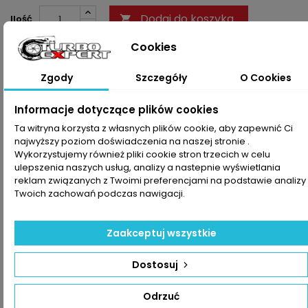
Dodaj do koszyka
Ilość

Cookies
Udostępnij
Zgody
Szczegóły
O Cookies
Drukuj

Informacje dotyczące plików cookies
Ta witryna korzysta z własnych plików cookie, aby zapewnić Ci
OPIS
SZCZEGÓŁY PRODUKTU
najwyższy poziom doświadczenia na naszej stronie .
Wykorzystujemy również pliki cookie stron trzecich w celu
Zestaw montażowy turbosprężarki pasujący do pojazdu :
ulepszenia naszych usług, analizy a nastepnie wyświetlania
reklam związanych z Twoimi preferencjami na podstawie analizy
Model Pojazdu
Silnik
Numer
Numer
Twoich zachowań podczas nawigacji.
Turbosprężarki
OEM
Turbospręża
ALFA - ROMEO :
54359700014
860081
Zaakceptuj wszystkie
MiTo I 1.3 JTDM 90KM |
Z 13
54359700015
4417471
66kW
DTH
54359700024
55197838
199A3.000
54359710014
93184183
Dostosuj
FIAT :
223A9.000
54359710015
93190658
Doblo I 1.3 JTD | Multijet
54359710024
7701477421
Odrzuć
85KM | 62kW
54359880014
7711368862