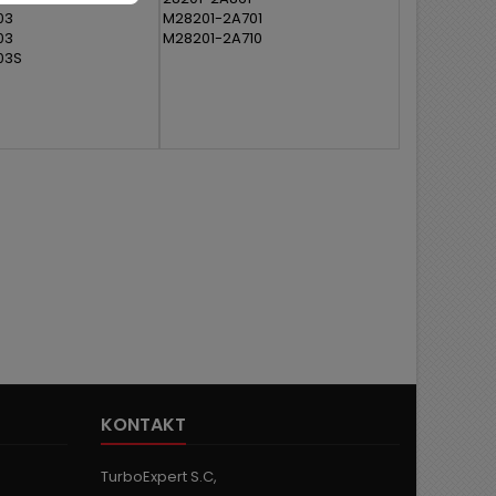
03
M28201-2A701
03
M28201-2A710
03S
KONTAKT
TurboExpert S.C,