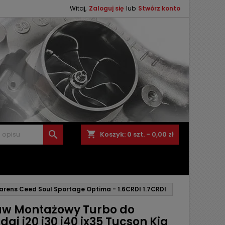
Witaj,
Zaloguj się
lub
Stwórz konto

shopping_cart
Koszyk:
0
szt. - 0,00 zł
Carens Ceed Soul Sportage Optima - 1.6CRDI 1.7CRDI
aw Montażowy Turbo do
ai i20 i30 i40 ix35 Tucson Kia