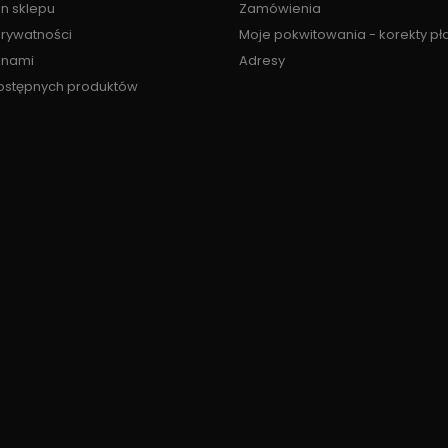
n sklepu
Zamówienia
prywatności
Moje pokwitowania - korekty pł
z nami
Adresy
ostępnych produktów