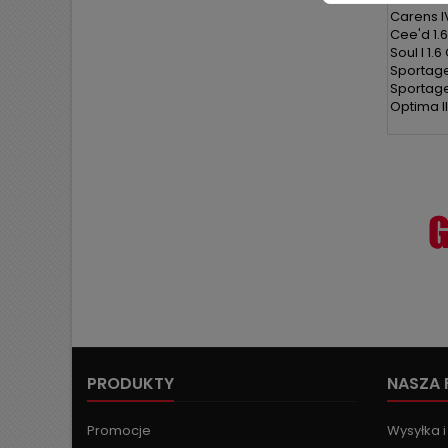
Carens I
Cee'd 1.6
Soul I 1.
Sportage 
Sportage 
Optima II
PRODUKTY
NASZA 
Promocje
Wysyłka i