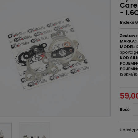
Care
- 1.6
Indeks
G
Zestaw 
MARKA:
H
MODEL:
i
Sportage
KOD SILN
POJEMN
POJEMN
136KM/10
59,00
Ilość
Udostępn