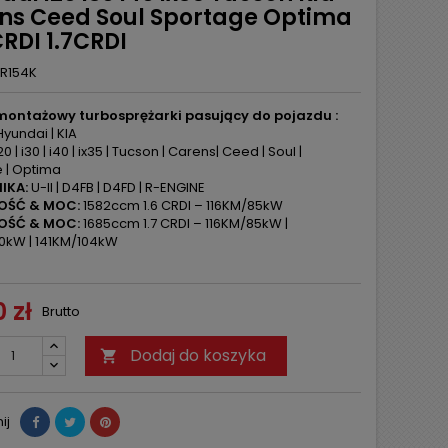
ns Ceed Soul Sportage Optima
CRDI 1.7CRDI
R154K
montażowy turbosprężarki pasujący do pojazdu :
yundai | KIA
20 | i30 | i40 | ix35 | Tucson | Carens| Ceed | Soul |
 | Optima
IKA:
U-II | D4FB | D4FD | R-ENGINE
OŚĆ & MOC:
1582ccm 1.6 CRDI – 116KM/85kW
OŚĆ & MOC:
1685ccm 1.7 CRDI – 116KM/85kW |
0kW | 141KM/104kW
 zł
Brutto
Dodaj do koszyka

ij