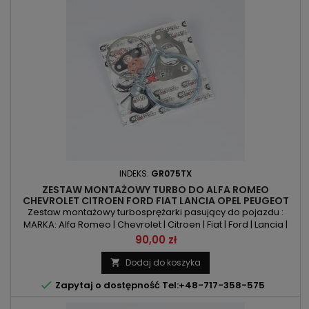
INDEKS:
GR075TX
ZESTAW MONTAŻOWY TURBO DO ALFA ROMEO
CHEVROLET CITROEN FORD FIAT LANCIA OPEL PEUGEOT
1.3D
Zestaw montażowy turbosprężarki pasujący do pojazdu :
MARKA: Alfa Romeo | Chevrolet | Citroen | Fiat | Ford | Lancia |
Opel | Peugeot MODEL: Mito | Aveo | Nemo | 500 | Doblo | Fiorino
Cena
90,00 zł
| Idea | Punto | Punto Evo | Qubo | Ka | Strada | Musa | Ypsilon |
Astra | Combo | Corsa | Meriva | Bipper KOD SILNIKA: LSF | LDV |
Dodaj do koszyka

FHZ | BAAA | A13FD | A13DTC | A13DTE |...

Zapytaj o dostępność Tel:+48-717-358-575