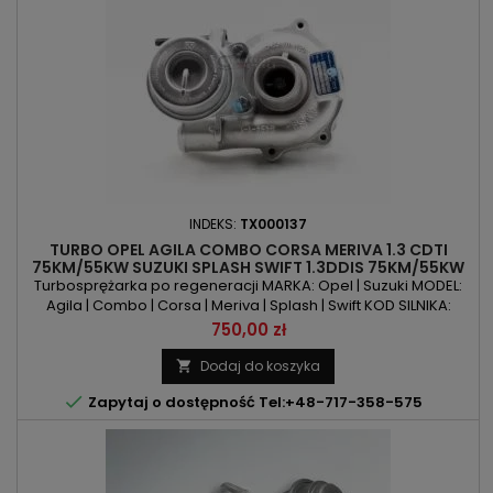
INDEKS:
TX000137
TURBO OPEL AGILA COMBO CORSA MERIVA 1.3 CDTI
75KM/55KW SUZUKI SPLASH SWIFT 1.3DDIS 75KM/55KW
Turbosprężarka po regeneracji MARKA: Opel | Suzuki MODEL:
Agila | Combo | Corsa | Meriva | Splash | Swift KOD SILNIKA:
Z13DTJ POJEMNOŚĆ: 1248ccm 1248ccm 1.3CDTI / 1.3DDiS MOC:
Cena
750,00 zł
75KM/55kW ROK PRODUKCJI: Od 2004r
Dodaj do koszyka


Zapytaj o dostępność Tel:+48-717-358-575