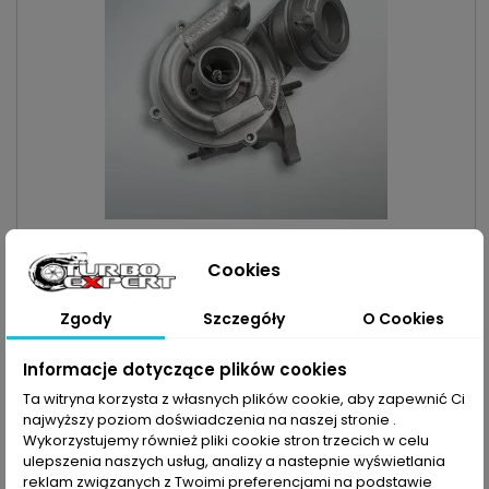
INDEKS:
TX000442
TURBO CHEVROLET | CITROEN | FIAT | FORD | LANCIA |
Cookies
OPEL | PEUGEOT 1.3D
Turbosprężarka po regeneracji MARKA: Chevrolet | Citroen |
Zgody
Szczegóły
O Cookies
Fiat | Ford | Lancia | Opel | Peugeot MODEL: Aveo | Nemo | 500 |
Fiorino | Panda | Punto | Qubo | Ka | Ypsilon | Corsa | Meriva |
Cena
900,00 zł
Bipper KOD SILNIKA: LSF | LDV | FHZ | BAAA | A 13 DTC | Z 13 DTJ |
Informacje dotyczące plików cookies
F13DTE5 | 169 A1.000 | 169 A5.000 | 199 A1.000 | 199 A2.000 | 199
Dodaj do koszyka

Ta witryna korzysta z własnych plików cookie, aby zapewnić Ci
A9.000 POJEMNOŚĆ: 1248ccm | 1.3 D...

Zapytaj o dostępność Tel:+48-717-358-575
najwyższy poziom doświadczenia na naszej stronie .
Wykorzystujemy również pliki cookie stron trzecich w celu
ulepszenia naszych usług, analizy a nastepnie wyświetlania
reklam związanych z Twoimi preferencjami na podstawie