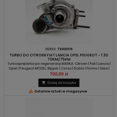
INDEKS:
TX000119
TURBO DO CITROEN FIAT LANCIA OPEL PEUGEOT - 1.3D
70KM/75KM
Turbosprężarka po regeneracji MARKA: Citroen | Fiat | Lancia |
Opel | Peugeot MODEL: Bipper | Corsa | Doblo | Fiorino | Idea |
Musa | Nemo | Panda | Punto | Qubo | Ypsilon KOD SILNIKA: FHZ |
Cena
700,00 zł
Z13DT | Z13DTJ | F13DTE5 | 1.3HDI75 | 16VMULTIJET | 188A9.000 |
199A2.000 | 199A9.000POJEMNOŚĆ: 1248ccm 1.3CDTI | 1.3 HDI |
Dodaj do koszyka

1.3JTDMOC: 70KM/51kW | 75KM/55kW ROK...

Ostatnie sztuki w magazynie