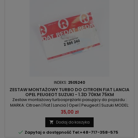
INDEKS:
2505240
ZESTAW MONTAŻOWY TURBO DO CITROEN FIAT LANCIA
OPEL PEUGEOT SUZUKI - 1.3D 70KM 75KM
Zestaw montażowy turbosprężarki pasujący do pojazdu :
MARKA: Citroen | Fiat | Lancia | Opel | Peugeot | Suzuki MODEL:
Agila | Bipper | Combo | Corsa | Doblo | Fiorino | Idea | Ignis |
Cena
35,00 zł
Musa | Nemo | Panda | Punto | Qubo | Swift | Tigra | Wagon |
Ypsilon KOD SILNIKA: FHZ | Z13DT | Z13DTJ | F13DTE5 | 1.3HDI75 |
Dodaj do koszyka

16VMULTIJET | 188A9.000 | 199A2.000 | 199A9.000...

Zapytaj o dostępność Tel:+48-717-358-575