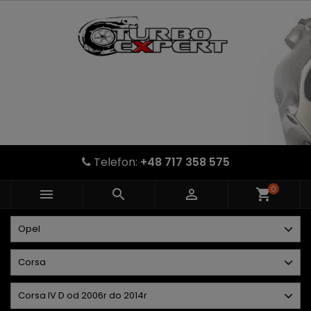
Telefon:
+48 717 358 575
0



shopping_cart