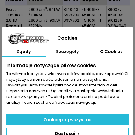
3
Fiat :
2800 cm
, 84kW
8140.43
454061-8
860077
Ducato II
/ 114KM
S9W700
454061-10
4500939
2.8 TD
2800 cm3, 90kW
S9W702
454061-14
9161239
Renault :
/ 122KM
454061-
93184040
Master II
0008
99466793
2.8 TD
454061-
500385898
Cookies
0010
5001859132
454061-
7701044612
Zgody
Szczegóły
O Cookies
0014
7711135840
454061-
5008S
Informacje dotyczące plików cookies
454061-
Ta witryna korzysta z własnych plików cookie, aby zapewnić Ci
5010S
najwyższy poziom doświadczenia na naszej stronie .
454061-
Wykorzystujemy również pliki cookie stron trzecich w celu
5014S
ulepszenia naszych usług, analizy a nastepnie wyświetlania
reklam związanych z Twoimi preferencjami na podstawie
Dane zawarte w tabeli mogą odbiegać od rzeczywistości.
analizy Twoich zachowań podczas nawigacji.
Dokładamy wszelkich starań aby jednak tak nie było.
Najlepszym kryterium doboru części jest sprawdzenie
numerów producenta na uszkodzonej części.
Zaakceptuj wszystkie
Dostosuj