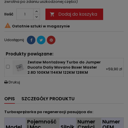
zwrotna po zdaniu uszkodzonej części)
Dodaj do koszyka
Ilość


Ostatnie sztuki w magazynie
Udostępnij
Produkty powiązane:
Zestaw Montażowy Turbo do Jumper
Ducato Daliy Movano Boxer Master
+59,90 zł
2.8D 100KM 114KM 122KM 128KM
Drukuj

OPIS
SZCZEGÓŁY PRODUKTU
Turbosprężarka po regeneracji pasująca do:
Pojemność
Numer
Numer
Model
i Moc
Silnik
Części
OEM