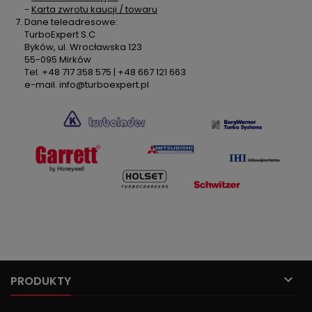
-
Karta zwrotu kaucji / towaru
Dane teleadresowe:
TurboExpert S.C
Byków, ul. Wrocławska 123
55-095 Mirków
Tel. +48 717 358 575 | +48 667 121 663
e-mail. info@turboexpert.pl

PRODUKTY