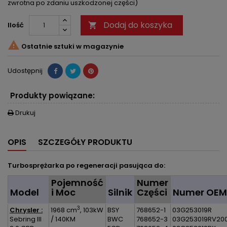
zwrotna po zdaniu uszkodzonej części)
Dodaj do koszyka
Ilość


Ostatnie sztuki w magazynie
Udostępnij
Produkty powiązane:
Drukuj

OPIS
SZCZEGÓŁY PRODUKTU
Turbosprężarka po regeneracji pasująca do:
Pojemność
Numer
Model
i Moc
Silnik
Części
Numer OEM
3
Chrysler :
1968 cm
, 103kW
BSY
768652-1
03G253019R
Sebring III
/ 140KM
BWC
768652-3
03G253019RV20