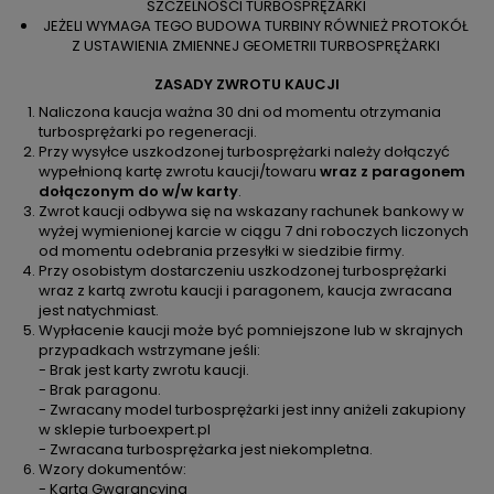
SZCZELNOŚCI TURBOSPRĘŻARKI
JEŻELI WYMAGA TEGO BUDOWA TURBINY RÓWNIEŻ PROTOKÓŁ
Z USTAWIENIA ZMIENNEJ GEOMETRII TURBOSPRĘŻARKI
ZASADY ZWROTU KAUCJI
Naliczona kaucja ważna 30 dni od momentu otrzymania
turbosprężarki po regeneracji.
Przy wysyłce uszkodzonej turbosprężarki należy dołączyć
wypełnioną kartę zwrotu kaucji/towaru
wraz z paragonem
dołączonym do w/w karty
.
Zwrot kaucji odbywa się na wskazany rachunek bankowy w
wyżej wymienionej karcie w ciągu 7 dni roboczych liczonych
od momentu odebrania przesyłki w siedzibie firmy.
Przy osobistym dostarczeniu uszkodzonej turbosprężarki
wraz z kartą zwrotu kaucji i paragonem, kaucja zwracana
jest natychmiast.
Wypłacenie kaucji może być pomniejszone lub w skrajnych
przypadkach wstrzymane jeśli:
- Brak jest karty zwrotu kaucji.
- Brak paragonu.
- Zwracany model turbosprężarki jest inny aniżeli zakupiony
w sklepie turboexpert.pl
- Zwracana turbosprężarka jest niekompletna.
Wzory dokumentów:
-
Karta Gwarancyjna