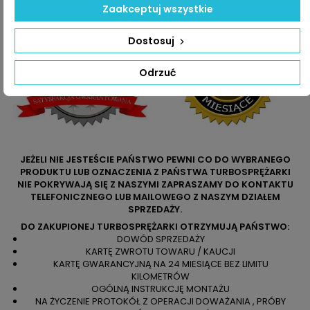
Zaakceptuj wszystkie
Dostosuj
Odrzuć
JEŻELI NIE JESTEŚCIE PAŃSTWO PEWNI CO DO WYBRANEGO
PRODUKTU LUB OZNACZENIA Z PAŃSTWA TURBOSPRĘŻARKI
NIE POKRYWAJĄ SIĘ Z NASZYMI ZAPRASZAMY DO KONTAKTU
TELEFONICZNEGO LUB MAILOWEGO Z NASZYM DZIAŁEM
SPRZEDAŻY.
DO ZAKUPIONEJ TURBOSPRĘŻARKI OTRZYMUJĄ PAŃSTWO:
DOWÓD SPRZEDAŻY
KARTĘ ZWROTU TOWARU / KAUCJI
KARTĘ GWARANCYJNĄ NA 24 MIESIĄCE BEZ LIMITU
KILOMETRÓW
OGÓLNĄ INSTRUKCJĘ MONTAŻU
NA ŻYCZENIE PROTOKÓŁ Z OPERACJI DOWAŻANIA , PRÓBY