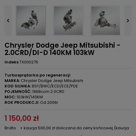


Chrysler Dodge Jeep Mitsubishi -
2.0CRD/DI-D 140KM 103kW
Indeks
TX000275
Turbosprężarka po regeneracji
MARKA:
Chrysler Dodge Jeep Mitsubishi
KOD SILNIKA:
BSY/BWC/ECD/ECE/PDE
POJEMNOŚĆ:
1968ccm 2.0CRD
MOC:
103kW/140KM
ROK PRODUKCJI:
Od 2006r
1 150,00 zł
Brutto
+ kaucja 500,00 zł doliczana do ceny końcowej (kaucja