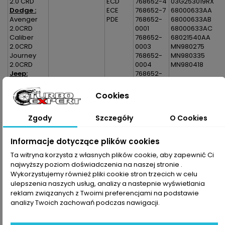
2.0 CRD
ECD
768652-4
03G253019RX
Dodge :
ECE
768652-7
68000633AA
Avenger
PDE
768652-
68000633AB
2.0CRD
0001
68000633AC
Caliber
768652-
68021540AA
2.0CRD
0003
MN980275
Journey
768652-
MN980335
2.0CRD
0004
MN980418
Jeep:
768652-
Compass I
0007
2.0CRD
768652-
Cookies
Patriot
5001S
2.0CRD
768652-
Zgody
Szczegóły
O Cookies
Mitsubishi:
5003S
Grandis 2.0
768652-
DI-D
5004S
Informacje dotyczące plików cookies
Lancer VIII
768652-
2.0 DI-D
Ta witryna korzysta z własnych plików cookie, aby zapewnić Ci
5007S
Outlander
najwyższy poziom doświadczenia na naszej stronie .
2.0 DI-D
Wykorzystujemy również pliki cookie stron trzecich w celu
ulepszenia naszych usług, analizy a nastepnie wyświetlania
reklam związanych z Twoimi preferencjami na podstawie
Dane zawarte w tabeli mogą odbiegać od rzeczywistości.
analizy Twoich zachowań podczas nawigacji.
Dokładamy wszelkich starań aby jednak tak nie było.
Najlepszym kryterium doboru części jest sprawdzenie
numerów producenta na uszkodzonej części.