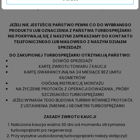
JEŻELI NIE JESTEŚCIE PAŃSTWO PEWNI CO DO WYBRANEGO
PRODUKTU LUB OZNACZENIA Z PAŃSTWA TURBOSPRĘŻARKI
NIE POKRYWAJĄ SIĘ Z NASZYMI ZAPRASZAMY DO KONTAKTU
TELEFONICZNEGO LUB MAILOWEGO Z NASZYM DZIAŁEM
SPRZEDAŻY.
DO ZAKUPIONEJ TURBOSPRĘŻARKI OTRZYMUJĄ PAŃSTWO:
DOWÓD SPRZEDAŻY
KARTĘ ZWROTU TOWARU / KAUCJI
KARTĘ GWARANCYJNĄ NA 24 MIESIĄCE BEZ LIMITU
KILOMETRÓW
OGÓLNĄ INSTRUKCJĘ MONTAŻU
NA ŻYCZENIE PROTOKÓŁ Z OPERACJI DOWAŻANIA , PRÓBY
SZCZELNOŚCI TURBOSPRĘŻARKI
JEŻELI WYMAGA TEGO BUDOWA TURBINY RÓWNIEŻ PROTOKÓŁ
Z USTAWIENIA ZMIENNEJ GEOMETRII TURBOSPRĘŻARKI
ZASADY ZWROTU KAUCJI
Naliczona kaucja ważna 30 dni od momentu otrzymania
turbosprężarki po regeneracji.
Przy wysyłce uszkodzonej turbosprężarki należy dołączyć