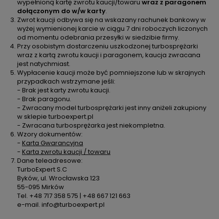
wypełnioną kartę zwrotu kaucji/towaru
wraz z paragonem
dołączonym do w/w karty
.
Zwrot kaucji odbywa się na wskazany rachunek bankowy w
wyżej wymienionej karcie w ciągu 7 dni roboczych liczonych
od momentu odebrania przesyłki w siedzibie firmy.
Przy osobistym dostarczeniu uszkodzonej turbosprężarki
wraz z kartą zwrotu kaucji i paragonem, kaucja zwracana
jest natychmiast.
Wypłacenie kaucji może być pomniejszone lub w skrajnych
przypadkach wstrzymane jeśli:
- Brak jest karty zwrotu kaucji.
- Brak paragonu.
- Zwracany model turbosprężarki jest inny aniżeli zakupiony
w sklepie turboexpert.pl
- Zwracana turbosprężarka jest niekompletna.
Wzory dokumentów:
-
Karta Gwarancyjna
-
Karta zwrotu kaucji / towaru
Dane teleadresowe:
TurboExpert S.C
Byków, ul. Wrocławska 123
55-095 Mirków
Tel. +48 717 358 575 | +48 667 121 663
e-mail. info@turboexpert.pl