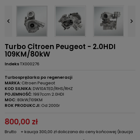


Turbo Citroen Peugeot - 2.0HDI
109KM/80kW
Indeks
TX000276
Turbosprężarka po regeneracji
MARKA:
Citroen Peugeot
KOD SILNIKA:
DW10ATED/RHS/RHZ
POJEMNOŚĆ:
1997ccm 2.0HDI
MOC:
80kW/109KM
ROK PRODUKCJI:
Od 2000r
800,00 zł
Brutto
+ kaucja 300,00 zł doliczana do ceny końcowej (kaucja