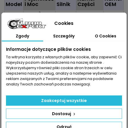
Model
i Moc
Silnik
Części
OEM
3
Citroen :
1997 cm
, 80kW
DW10ATED
53039700056
0375G5
Xsara II
/ 109KM
RHS
53039700057
0375G6
Cookies
2.0HDI
RHZ
53039880056
Peugeot
53039880057
:
Zgody
Szczegóły
O Cookies
206
2.0HDI
Informacje dotyczące plików cookies
307
2.0HDI
Ta witryna korzysta z własnych plików cookie, aby zapewnić Ci
najwyższy poziom doświadczenia na naszej stronie .
Dane zawarte w tabeli mogą odbiegać od rzeczywistości.
Wykorzystujemy również pliki cookie stron trzecich w celu
Dokładamy wszelkich starań aby jednak tak nie było.
ulepszenia naszych usług, analizy a nastepnie wyświetlania
Najlepszym kryterium doboru części jest sprawdzenie
reklam związanych z Twoimi preferencjami na podstawie
numerów producenta na uszkodzonej części.
analizy Twoich zachowań podczas nawigacji.
Zaakceptuj wszystkie
Dostosuj
Odrzuć