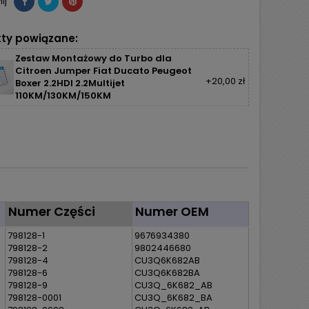
ij
ty powiązane:
Zestaw Montażowy do Turbo dla
Citroen Jumper Fiat Ducato Peugeot
+20,00 zł
Boxer 2.2HDI 2.2Multijet
110KM/130KM/150KM
Numer Części
Numer OEM
798128-1
9676934380
798128-2
9802446680
798128-4
CU3Q6K682AB
798128-6
CU3Q6K682BA
798128-9
CU3Q_6K682_AB
798128-0001
CU3Q_6K682_BA