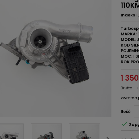
110K
Indeks
T
Turbosp
MARKA:
C
MODEL:
J
KOD SILN
POJEMN
MOC:
110
ROK PRO
1 350
Brutto
+
zwrotna 
Ilość

Zapy