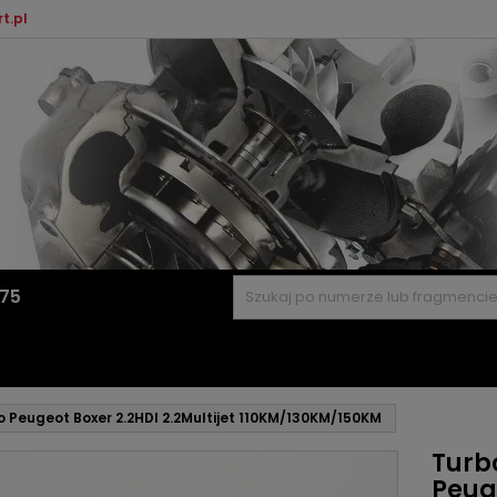
t.pl
575
o Peugeot Boxer 2.2HDI 2.2Multijet 110KM/130KM/150KM
Turb
Peuge