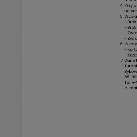
Przy o
natyc
Wypła
- Brak
- Bra
- Zwra
- Zwr
Wzory
-
Kart
-
Kart
Dane 
TurboE
Byków,
55-09
Tel. +
e-mail