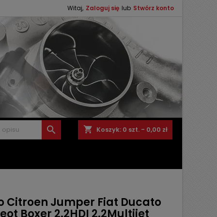
Witaj,
Zaloguj się
lub
Stwórz konto

shopping_cart
Koszyk:
0
szt. - 0,00 zł
o Citroen Jumper Fiat Ducato
ot Boxer 2.2HDI 2.2Multijet