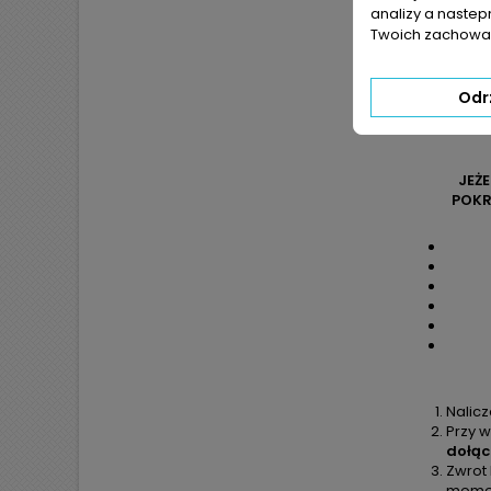
analizy a nastep
Twoich zachowań
Odr
JEŻ
POKR
Nalic
Przy w
dołąc
Zwrot
moment