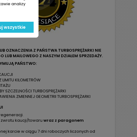
tawie analizy
j wszystkie
LUB OZNACZENIA Z PAŃSTWA TURBOSPRĘŻARKI NIE
O LUB MAILOWEGO Z NASZYM DZIAŁEM SPRZEDAŻY.
ZYMUJĄ PAŃSTWO:
KAUCJI
Z LIMITU KILOMETRÓW
NTAŻU
ÓBY SZCZELNOŚCI TURBOSPRĘŻARKI
WIENIA ZMIENNEJ GEOMETRII TURBOSPRĘŻARKI
JI
regeneracji.
 zwrotu kaucji/towaru
wraz z paragonem
ej karcie w ciągu 7 dni roboczych liczonych od