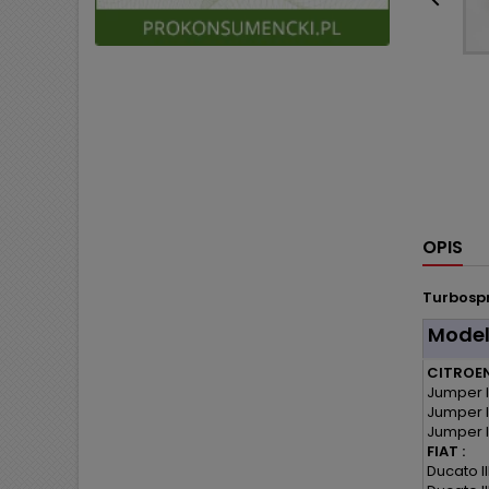

OPIS
Turbospr
Mode
CITROEN
Jumper II
Jumper II
Jumper II
FIAT :
Ducato III