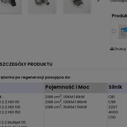

Udostępn
Produk
Drukuj

SZCZEGÓŁY PRODUKTU
ężarka po regeneracji pasująca do:
l
Pojemność i Moc
Silnik
3
 :
2198 cm
, 110KM | 81kW
C81
3
 2.2 HDI 110
2198 cm
, 130KM | 96kW
C96
3
 2.2 HDI 130
2198 cm
, 150KM | 110kW
22DT
 2.2 HDI 150
4H03
C110
 2.2 Multijet 110