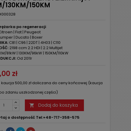
M/130KM/150KM
X000328
rężarka po regeneracji
itroen | Fiat | Peugeot
umper | Ducato | Boxer
IKA:
C81 | C96 | 22DT | 4H03 | C110
OŚĆ:
2198 ccm 2.2 HDI | 2.2 Multijet
KM/81kW | 130KM/96kW | 150KM/110kW
DUKCJI:
Od 2011r
,00 zł
 kaucja 500,00 zł doliczana do ceny końcowej (kaucja
po zdaniu uszkodzonej części)
Dodaj do koszyka

taj o dostępność Tel:+48-717-358-575