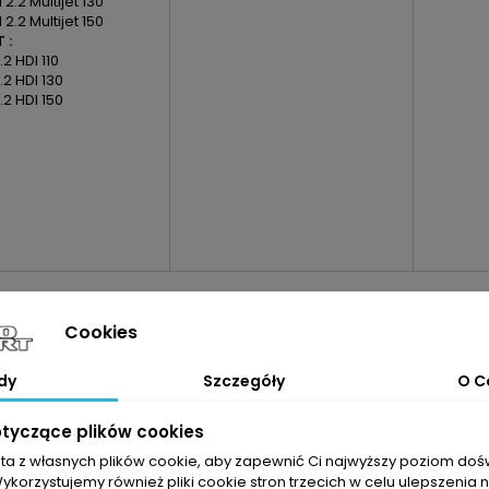
 2.2 Multijet 130
 2.2 Multijet 150
 :
.2 HDI 110
2.2 HDI 130
2.2 HDI 150
arte w tabeli mogą odbiegać od rzeczywistości. Dokładamy wszelkic
m doboru części jest sprawdzenie numerów producenta na uszkodzon
Cookies
dy
Szczegóły
O C
otyczące plików cookies
sta z własnych plików cookie, aby zapewnić Ci najwyższy poziom do
Wykorzystujemy również pliki cookie stron trzecich w celu ulepszenia 