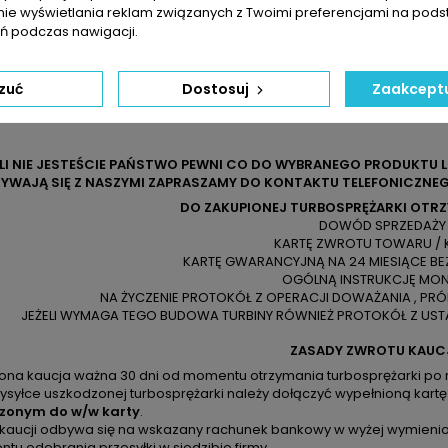
nie wyświetlania reklam związanych z Twoimi preferencjami na pods
 podczas nawigacji.
zuć
Dostosuj
Zaakceptu
ELI NIE JESTEŚCIE PAŃSTWO PEWNI CO DO WYBRANEGO PRODUKTU 
YWAJĄ SIĘ Z NASZYMI ZAPRASZAMY DO KONTAKTU TELEFONICZNEG
DO ZAKUPIONEJ TURBOSPRĘŻARKI OTR
DOWÓD SPRZEDAŻY
KARTĘ ZWROTU TOWARU / 
KARTĘ GWARANCYJNĄ NA 24 MIESIĄCE BE
OGÓLNĄ INSTRUKCJĘ MO
NA ŻYCZENIE PROTOKÓŁ Z OPERACJI DOWAŻANIA , PR
JEŻELI WYMAGA TEGO BUDOWA TURBINY RÓWNIEŻ PROTOKÓŁ Z USTA
ZASADY ZWROTU KAUC
zona kaucja ważna 30 dni od momentu otrzymania turbosprężarki po 
ysyłce uszkodzonej turbosprężarki należy dołączyć wypełnioną kartę
zonym do w/w karty
.
 kaucji odbywa się na wskazany rachunek bankowy w wyżej wymienion
u odebrania przesyłki w siedzibie firmy.