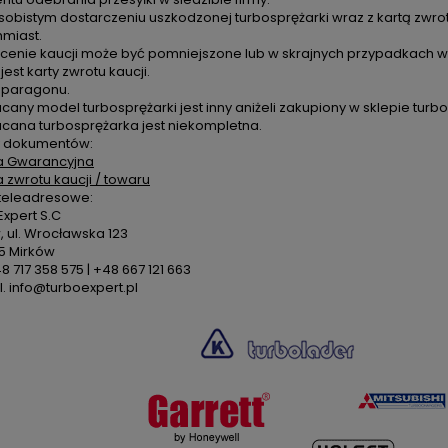
sobistym dostarczeniu uszkodzonej turbosprężarki wraz z kartą zwro
hmiast.
cenie kaucji może być pomniejszone lub w skrajnych przypadkach ws
 jest karty zwrotu kaucji.
k paragonu.
cany model turbosprężarki jest inny aniżeli zakupiony w sklepie turbo
acana turbosprężarka jest niekompletna.
 dokumentów:
a Gwarancyjna
a zwrotu kaucji / towaru
teleadresowe:
xpert S.C
 ul. Wrocławska 123
5 Mirków
48 717 358 575 | +48 667 121 663
. info@turboexpert.pl