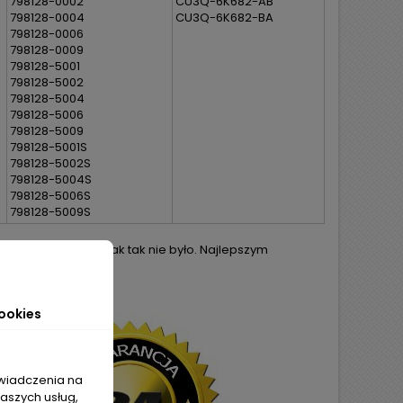
798128-0002
CU3Q-6K682-AB
798128-0004
CU3Q-6K682-BA
798128-0006
798128-0009
798128-5001
798128-5002
798128-5004
798128-5006
798128-5009
798128-5001S
798128-5002S
798128-5004S
798128-5006S
798128-5009S
h starań aby jednak tak nie było. Najlepszym
ej części.
ookies
świadczenia na
naszych usług,