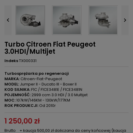


Turbo Citroen Fiat Peugeot
3.0HDI/Multijet
Indeks
TX000331
Turbosprężarka po regeneracji
MARKA:
Citroen-Fiat-Peugeot
MODEL:
Jumper II - Ducato III - Boxer II
KOD SILNIKA:
F1C / F1CE3481E / F1CE3481N
POJEMNOŚĆ:
2999 ccm 3.0 HDI / 3.0 Multijet
MOC:
107kW/146KM - 130kW/177KM
ROK PRODUKCJI:
Od 2010r
1 250,00 zł
Brutto
+ kaucja 500,00 zł doliczana do ceny końcowej (kaucja