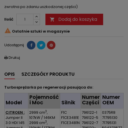
zwrotna po zdaniu uszkodzonej części)
Dodaj do koszyka
Ilość


Ostatnie sztuki w magazynie
Udostępnij
Drukuj

OPIS
SZCZEGÓŁY PRODUKTU
Turbosprężarka po regeneracji pasująca do:
Pojemność
Numer
Numer
Model
i Moc
Silnik
Części
OEM
3
CITROEN :
2999 cm
,
F1C
796122-1
0375R8
Jumper II
107kW / 146KM
F1CE3481E
796122-5
71795130
3
3.0 HDI 145
2999 cm
,
F1CE3481N
796122-7
71795131
Jumper II
130kW / 177KM
796122-
504373577