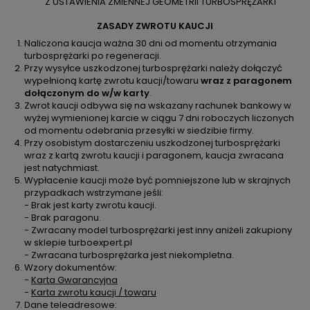
Z USTAWIENIA ZMIENNEJ GEOMETRII TURBOSPRĘŻARKI
ZASADY ZWROTU KAUCJI
Naliczona kaucja ważna 30 dni od momentu otrzymania
turbosprężarki po regeneracji.
Przy wysyłce uszkodzonej turbosprężarki należy dołączyć
wypełnioną kartę zwrotu kaucji/towaru
wraz z paragonem
dołączonym do w/w karty
.
Zwrot kaucji odbywa się na wskazany rachunek bankowy w
wyżej wymienionej karcie w ciągu 7 dni roboczych liczonych
od momentu odebrania przesyłki w siedzibie firmy.
Przy osobistym dostarczeniu uszkodzonej turbosprężarki
wraz z kartą zwrotu kaucji i paragonem, kaucja zwracana
jest natychmiast.
Wypłacenie kaucji może być pomniejszone lub w skrajnych
przypadkach wstrzymane jeśli:
- Brak jest karty zwrotu kaucji.
- Brak paragonu.
- Zwracany model turbosprężarki jest inny aniżeli zakupiony
w sklepie turboexpert.pl
- Zwracana turbosprężarka jest niekompletna.
Wzory dokumentów:
-
Karta Gwarancyjna
-
Karta zwrotu kaucji / towaru
Dane teleadresowe: