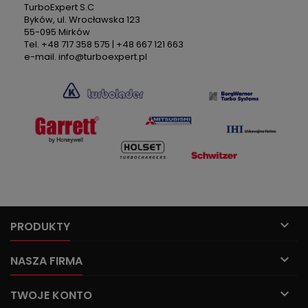
TurboExpert S.C
Byków, ul. Wrocławska 123
55-095 Mirków
Tel. +48 717 358 575 | +48 667 121 663
e-mail. info@turboexpert.pl

PRODUKTY

NASZA FIRMA

TWOJE KONTO