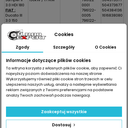
3.0 HDI 180
0001
504373677
FIAT :
796122-
504384136
Ducato III
0005
1616838080
3.0 150
796122-
Multijet
0007
Ducato III
796122-
Cookies
3.0 180
5001
Multijet
796122-
PEUGEOT :
5005
Zgody
Szczegóły
O Cookies
Boxer II 3.0
796122-
HDI 145
5007
Informacje dotyczące plików cookies
Boxer II 3.0
796122-
HDI 180
5001S
Ta witryna korzysta z własnych plików cookie, aby zapewnić Ci
796122-
najwyższy poziom doświadczenia na naszej stronie .
5005S
Wykorzystujemy również pliki cookie stron trzecich w celu
796122-
ulepszenia naszych usług, analizy a nastepnie wyświetlania
5007S
reklam związanych z Twoimi preferencjami na podstawie
analizy Twoich zachowań podczas nawigacji.
Dane zawarte w tabeli mogą odbiegać od rzeczywistości.
Dokładamy wszelkich starań aby jednak tak nie było.
Najlepszym kryterium doboru części jest sprawdzenie
Zaakceptuj wszystkie
numerów producenta na uszkodzonej części.
Dostosuj