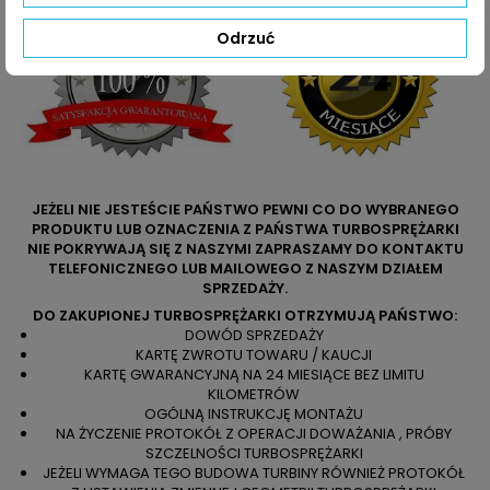
Odrzuć
JEŻELI NIE JESTEŚCIE PAŃSTWO PEWNI CO DO WYBRANEGO
PRODUKTU LUB OZNACZENIA Z PAŃSTWA TURBOSPRĘŻARKI
NIE POKRYWAJĄ SIĘ Z NASZYMI ZAPRASZAMY DO KONTAKTU
TELEFONICZNEGO LUB MAILOWEGO Z NASZYM DZIAŁEM
SPRZEDAŻY.
DO ZAKUPIONEJ TURBOSPRĘŻARKI OTRZYMUJĄ PAŃSTWO:
DOWÓD SPRZEDAŻY
KARTĘ ZWROTU TOWARU / KAUCJI
KARTĘ GWARANCYJNĄ NA 24 MIESIĄCE BEZ LIMITU
KILOMETRÓW
OGÓLNĄ INSTRUKCJĘ MONTAŻU
NA ŻYCZENIE PROTOKÓŁ Z OPERACJI DOWAŻANIA , PRÓBY
SZCZELNOŚCI TURBOSPRĘŻARKI
JEŻELI WYMAGA TEGO BUDOWA TURBINY RÓWNIEŻ PROTOKÓŁ