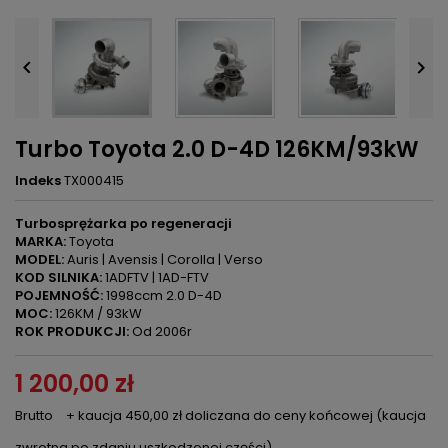


Turbo Toyota 2.0 D-4D 126KM/93kW
Indeks
TX000415
Turbosprężarka po regeneracji
MARKA:
Toyota
MODEL:
Auris | Avensis | Corolla | Verso
KOD SILNIKA:
1ADFTV | 1AD-FTV
POJEMNOŚĆ:
1998ccm 2.0 D-4D
MOC:
126KM / 93kW
ROK PRODUKCJI:
Od 2006r
1 200,00 zł
Brutto
+ kaucja 450,00 zł doliczana do ceny końcowej (kaucja
zwrotna po zdaniu uszkodzonej części)