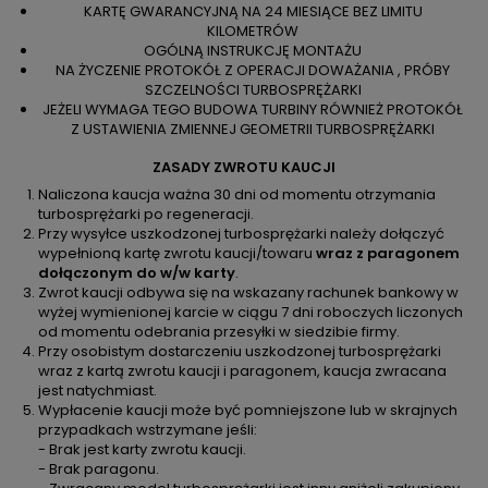
KARTĘ GWARANCYJNĄ NA 24 MIESIĄCE BEZ LIMITU
KILOMETRÓW
OGÓLNĄ INSTRUKCJĘ MONTAŻU
NA ŻYCZENIE PROTOKÓŁ Z OPERACJI DOWAŻANIA , PRÓBY
SZCZELNOŚCI TURBOSPRĘŻARKI
JEŻELI WYMAGA TEGO BUDOWA TURBINY RÓWNIEŻ PROTOKÓŁ
Z USTAWIENIA ZMIENNEJ GEOMETRII TURBOSPRĘŻARKI
ZASADY ZWROTU KAUCJI
Naliczona kaucja ważna 30 dni od momentu otrzymania
turbosprężarki po regeneracji.
Przy wysyłce uszkodzonej turbosprężarki należy dołączyć
wypełnioną kartę zwrotu kaucji/towaru
wraz z paragonem
dołączonym do w/w karty
.
Zwrot kaucji odbywa się na wskazany rachunek bankowy w
wyżej wymienionej karcie w ciągu 7 dni roboczych liczonych
od momentu odebrania przesyłki w siedzibie firmy.
Przy osobistym dostarczeniu uszkodzonej turbosprężarki
wraz z kartą zwrotu kaucji i paragonem, kaucja zwracana
jest natychmiast.
Wypłacenie kaucji może być pomniejszone lub w skrajnych
przypadkach wstrzymane jeśli:
- Brak jest karty zwrotu kaucji.
- Brak paragonu.