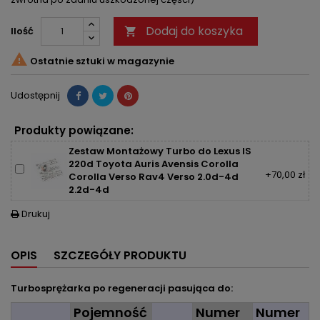
Dodaj do koszyka
Ilość


Ostatnie sztuki w magazynie
Udostępnij
Produkty powiązane:
Zestaw Montażowy Turbo do Lexus IS
220d Toyota Auris Avensis Corolla
+70,00 zł
Corolla Verso Rav4 Verso 2.0d-4d
2.2d-4d
Drukuj

OPIS
SZCZEGÓŁY PRODUKTU
Turbosprężarka po regeneracji pasująca do:
Pojemność
Numer
Numer