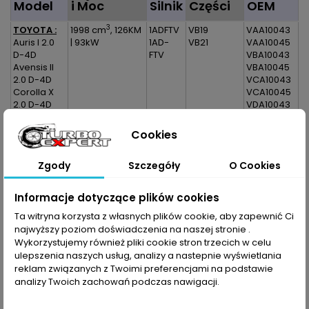
Model
i Moc
Silnik
Części
OEM
3
TOYOTA :
1998 cm
, 126KM
1ADFTV
VB19
VAA10043
Auris I 2.0
| 93kW
1AD-
VB21
VAA10045
D-4D
FTV
VBA10043
Avensis II
VBA10045
2.0 D-4D
VCA10043
Corolla X
VCA10045
2.0 D-4D
VDA10043
Verso I 2.0
VDA10045
D-4D
VEA10045
Cookies
VFA10045
1720126050
Zgody
Szczegóły
O Cookies
1720126051
172010R040
172010R041
Informacje dotyczące plików cookies
17201-
Ta witryna korzysta z własnych plików cookie, aby zapewnić Ci
26050
17201-
najwyższy poziom doświadczenia na naszej stronie .
26051
Wykorzystujemy również pliki cookie stron trzecich w celu
17201-
ulepszenia naszych usług, analizy a nastepnie wyświetlania
0R040
reklam związanych z Twoimi preferencjami na podstawie
17201-
analizy Twoich zachowań podczas nawigacji.
0R041