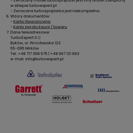
- Zwracany model turbosprężarki jest inny aniżeli zakupiony
w sklepie turboexpert.pl
- Zwracana turbosprężarka jest niekompletna.
Wzory dokumentów:
-
Karta Gwarancyjna
-
Karta zwrotu kaucji / towaru
Dane teleadresowe:
TurboExpert S.C
Byków, ul. Wrocławska 123
55-095 Mirków
Tel. +48 717 358 575 | +48 667 121 663
e-mail. info@turboexpert.pl