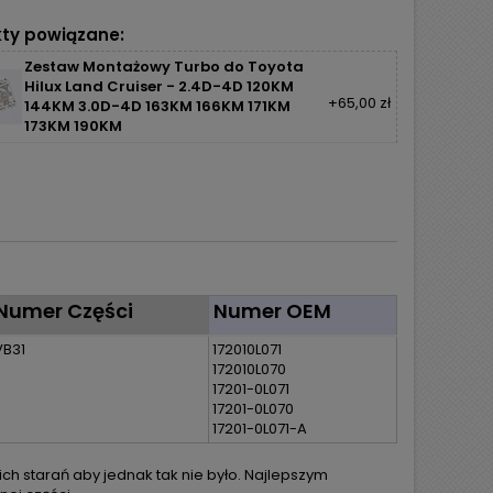
ty powiązane:
Zestaw Montażowy Turbo do Toyota
Hilux Land Cruiser - 2.4D-4D 120KM
+65,00 zł
144KM 3.0D-4D 163KM 166KM 171KM
173KM 190KM
Numer Części
Numer OEM
VB31
172010L071
172010L070
17201-0L071
17201-0L070
17201-0L071-A
h starań aby jednak tak nie było. Najlepszym