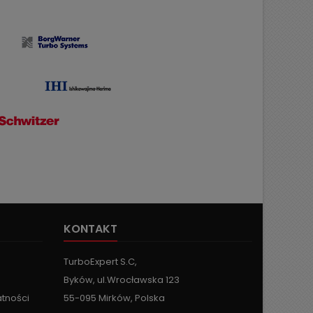
KONTAKT
TurboExpert S.C,
Byków, ul.Wrocławska 123
atności
55-095 Mirków, Polska