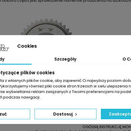
m doboru części jest sprawdzenie numerów producenta na uszkodzon
Cookies
dy
Szczegóły
O C
otyczące plików cookies
sta z własnych plików cookie, aby zapewnić Ci najwyższy poziom do
Wykorzystujemy również pliki cookie stron trzecich w celu ulepszenia 
nie wyświetlania reklam związanych z Twoimi preferencjami na pods
ELI NIE JESTEŚCIE PAŃSTWO PEWNI CO DO WYBRANEGO PRODUKTU 
 podczas nawigacji.
YWAJĄ SIĘ Z NASZYMI ZAPRASZAMY DO KONTAKTU TELEFONICZNEG
DO ZAKUPIONEJ TURBOSPRĘŻARKI OTR
DOWÓD SPRZEDAŻY
zuć
Dostosuj
Zaakceptu
KARTĘ ZWROTU TOWARU / 
KARTĘ GWARANCYJNĄ NA 24 MIESIĄCE BE
OGÓLNĄ INSTRUKCJĘ MO