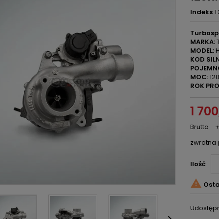
Indeks
T
Turbosp
MARKA:
T
MODEL:
H
KOD SILN
POJEMN
MOC:
120
ROK PRO
1 700
Brutto
+
zwrotna 
Ilość

Osta
Udostępn