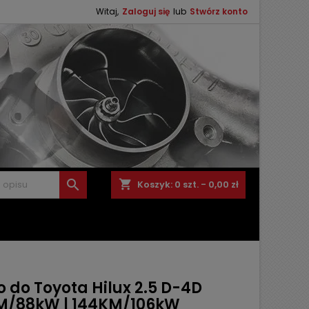
Witaj,
Zaloguj się
lub
Stwórz konto

shopping_cart
Koszyk:
0
szt. - 0,00 zł
 do Toyota Hilux 2.5 D-4D
M/88kW | 144KM/106kW