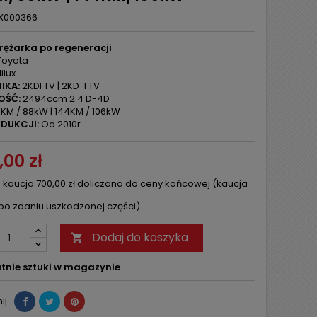
X000366
rężarka po regeneracji
oyota
ilux
IKA:
2KDFTV | 2KD-FTV
OŚĆ:
2494ccm 2.4 D-4D
KM / 88kW | 144KM / 106kW
DUKCJI:
Od 2010r
,00 zł
 kaucja 700,00 zł doliczana do ceny końcowej (kaucja
po zdaniu uszkodzonej części)
Dodaj do koszyka

tnie sztuki w magazynie
ij