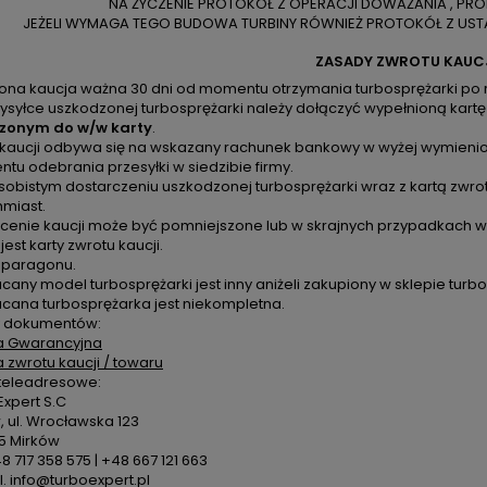
NA ŻYCZENIE PROTOKÓŁ Z OPERACJI DOWAŻANIA , PR
JEŻELI WYMAGA TEGO BUDOWA TURBINY RÓWNIEŻ PROTOKÓŁ Z USTA
ZASADY ZWROTU KAUC
zona kaucja ważna 30 dni od momentu otrzymania turbosprężarki po 
ysyłce uszkodzonej turbosprężarki należy dołączyć wypełnioną kartę
zonym do w/w karty
.
 kaucji odbywa się na wskazany rachunek bankowy w wyżej wymienion
u odebrania przesyłki w siedzibie firmy.
sobistym dostarczeniu uszkodzonej turbosprężarki wraz z kartą zwro
hmiast.
cenie kaucji może być pomniejszone lub w skrajnych przypadkach ws
 jest karty zwrotu kaucji.
k paragonu.
cany model turbosprężarki jest inny aniżeli zakupiony w sklepie turbo
acana turbosprężarka jest niekompletna.
 dokumentów:
a Gwarancyjna
a zwrotu kaucji / towaru
teleadresowe:
xpert S.C
 ul. Wrocławska 123
5 Mirków
48 717 358 575 | +48 667 121 663
. info@turboexpert.pl