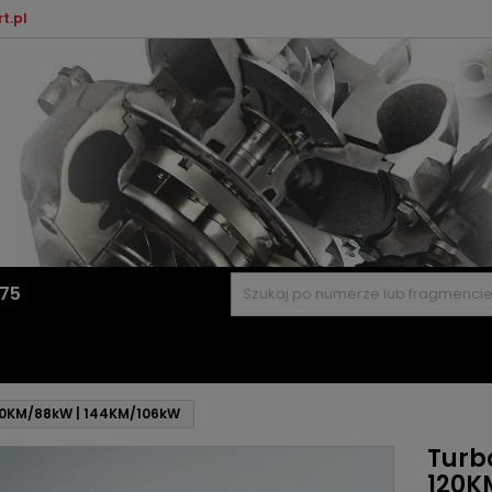
t.pl
575
120KM/88kW | 144KM/106kW
Turbo
120K