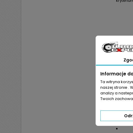
kryteriu
Zgo
Informacje d
Ta witryna korzy
naszej stronie . 
analizy a nastep
JEŻ
Twoich zachowań
POKR
Odr