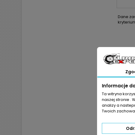
Dane zaw
kryteriu
Zgo
Informacje d
Ta witryna korzy
naszej stronie . 
analizy a nastep
Twoich zachowań
JEŻ
POKR
Odr