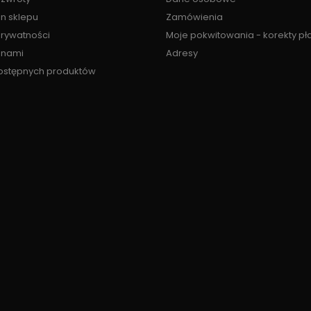
n sklepu
Zamówienia
prywatności
Moje pokwitowania - korekty pł
z nami
Adresy
ostępnych produktów