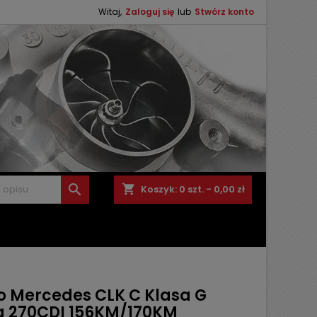
Witaj,
Zaloguj się
lub
Stwórz konto

shopping_cart
Koszyk:
0
szt. - 0,00 zł
o Mercedes CLK C Klasa G
a 270CDI 156KM/170KM