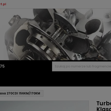
t.pl
575
lasa 270CDI 156KM/170KM
Turb
Klas