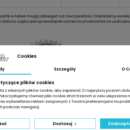
arte w tabeli mogą odbiegać od rzeczywistości. Dokładamy wszelkic
m doboru części jest sprawdzenie numerów producenta na uszkodzon
Cookies
dy
Szczegóły
O C
otyczące plików cookies
sta z własnych plików cookie, aby zapewnić Ci najwyższy poziom do
Wykorzystujemy również pliki cookie stron trzecich w celu ulepszenia 
nie wyświetlania reklam związanych z Twoimi preferencjami na pods
 podczas nawigacji.
ELI NIE JESTEŚCIE PAŃSTWO PEWNI CO DO WYBRANEGO PRODUKTU 
YWAJĄ SIĘ Z NASZYMI ZAPRASZAMY DO KONTAKTU TELEFONICZNEG
zuć
Dostosuj
Zaakceptu
DO ZAKUPIONEJ TURBOSPRĘŻARKI OTR