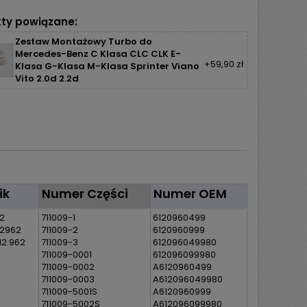
ty powiązane:
Zestaw Montażowy Turbo do
Mercedes-Benz C Klasa CLC CLK E-
+59,90 zł
Klasa G-Klasa M-Klasa Sprinter Viano
Vito 2.0d 2.2d
ik
Numer Części
Numer OEM
2
711009-1
6120960499
2962
711009-2
6120960999
12.962
711009-3
612096049980
711009-0001
612096099980
711009-0002
A6120960499
711009-0003
A612096049980
711009-5001S
A6120960999
711009-5002S
A612096099980