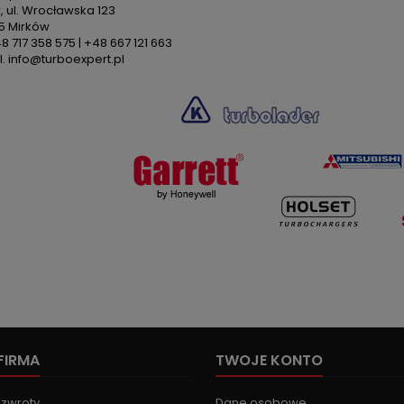
 ul. Wrocławska 123
5 Mirków
48 717 358 575 | +48 667 121 663
. info@turboexpert.pl
FIRMA
TWOJE KONTO
 zwroty
Dane osobowe