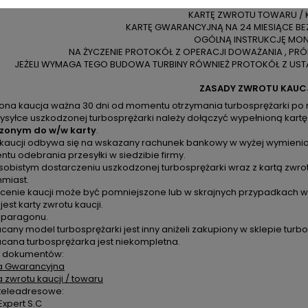
DOWÓD SPRZEDAŻY
KARTĘ ZWROTU TOWARU / 
KARTĘ GWARANCYJNĄ NA 24 MIESIĄCE BE
OGÓLNĄ INSTRUKCJĘ MO
NA ŻYCZENIE PROTOKÓŁ Z OPERACJI DOWAŻANIA , PR
JEŻELI WYMAGA TEGO BUDOWA TURBINY RÓWNIEŻ PROTOKÓŁ Z USTA
ZASADY ZWROTU KAUC
zona kaucja ważna 30 dni od momentu otrzymania turbosprężarki po 
ysyłce uszkodzonej turbosprężarki należy dołączyć wypełnioną kartę
zonym do w/w karty
.
 kaucji odbywa się na wskazany rachunek bankowy w wyżej wymienion
u odebrania przesyłki w siedzibie firmy.
sobistym dostarczeniu uszkodzonej turbosprężarki wraz z kartą zwro
hmiast.
cenie kaucji może być pomniejszone lub w skrajnych przypadkach ws
 jest karty zwrotu kaucji.
k paragonu.
cany model turbosprężarki jest inny aniżeli zakupiony w sklepie turbo
acana turbosprężarka jest niekompletna.
 dokumentów:
a Gwarancyjna
a zwrotu kaucji / towaru
teleadresowe:
xpert S.C