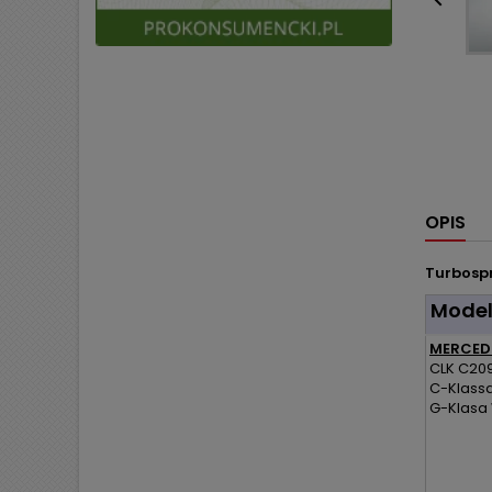

OPIS
Turbospr
Mode
MERCEDE
CLK C209
C-Klassa
G-Klasa