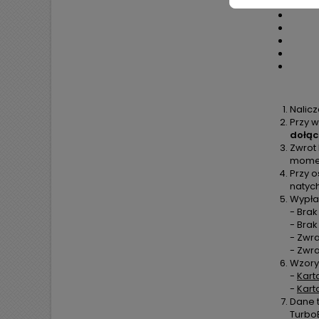
Nalic
Przy w
dołąc
Zwrot
moment
Przy o
natyc
Wypła
- Brak
- Bra
- Zwra
- Zwr
Wzory
-
Kart
-
Kart
Dane 
TurboE