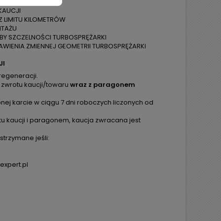
KAUCJI
Z LIMITU KILOMETRÓW
NTAŻU
ÓBY SZCZELNOŚCI TURBOSPRĘŻARKI
WIENIA ZMIENNEJ GEOMETRII TURBOSPRĘŻARKI
JI
regeneracji.
 zwrotu kaucji/towaru
wraz z paragonem
ej karcie w ciągu 7 dni roboczych liczonych od
tu kaucji i paragonem, kaucja zwracana jest
trzymane jeśli:
expert.pl