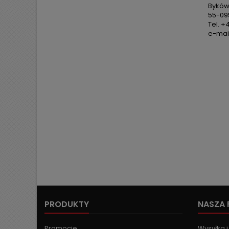
Byków,
55-09
Tel. +
e-mail
PRODUKTY
NASZA 
Promocje
Wysyłka i