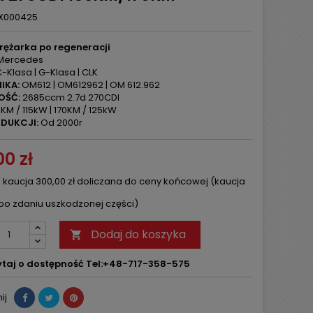
X000425
rężarka po regeneracji
Mercedes
-Klasa | G-Klasa | CLK
IKA:
OM612 | OM612962 | OM 612.962
OŚĆ:
2685ccm 2.7d 270CDI
KM / 115kW | 170KM / 125kW
DUKCJI:
Od 2000r
0 zł
 kaucja 300,00 zł doliczana do ceny końcowej (kaucja
po zdaniu uszkodzonej części)
Dodaj do koszyka

taj o dostępność Tel:+48-717-358-575
ij