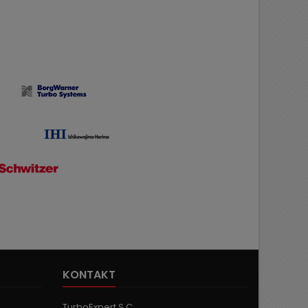
KONTAKT
TurboExpert S.C,