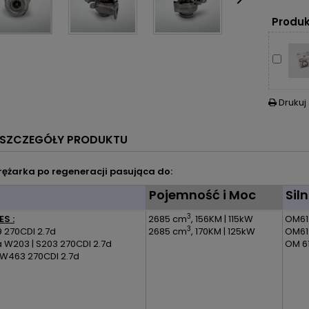

Produk
Drukuj

SZCZEGÓŁY PRODUKTU
ężarka po regeneracji pasująca do:
l
Pojemność i Moc
Siln
3
S :
2685 cm
, 156KM | 115kW
OM61
3
 270CDI 2.7d
2685 cm
, 170KM | 125kW
OM61
 W203 | S203 270CDI 2.7d
OM 6
 W463 270CDI 2.7d