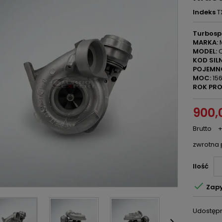
Indeks
T
Turbosp
MARKA:
MODEL:
C
KOD SILN
POJEMN
MOC:
156
ROK PRO
900,0
Brutto
+
zwrotna 
Ilość

Zapy
Udostępn