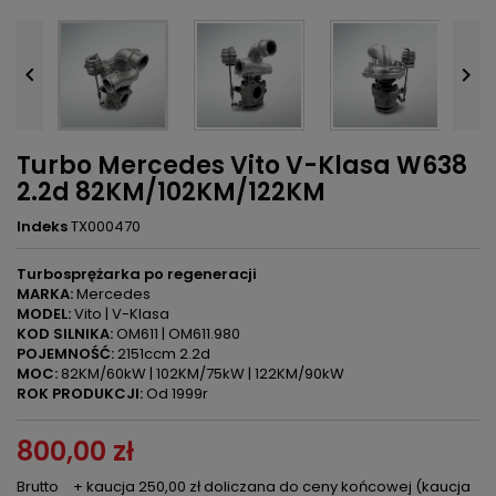


Turbo Mercedes Vito V-Klasa W638
2.2d 82KM/102KM/122KM
Indeks
TX000470
Turbosprężarka po regeneracji
MARKA:
Mercedes
MODEL:
Vito | V-Klasa
KOD SILNIKA:
OM611 | OM611.980
POJEMNOŚĆ:
2151ccm 2.2d
MOC:
82KM/60kW | 102KM/75kW | 122KM/90kW
ROK PRODUKCJI:
Od 1999r
800,00 zł
Brutto
+ kaucja 250,00 zł doliczana do ceny końcowej (kaucja