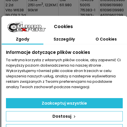
3
2.2d
2151 cm
, 122KM |
611.980
5001S
611096119980
Vito W638
90kW
715383-1
611096139980
110 CDI 2.2d
715383-
A6110960299
Vito W638
0001
A6110961199
112 CDI 2.2d
715383-
A6110961399
Cookies
V-Klasa
5001S
A61109602998
W638 200
720477-1
A611096119980
Zgody
Szczegóły
O Cookies
CDI 2.2d
720477-
A611096139980
V-Klasa
0001
W638 220
720477-
Informacje dotyczące plików cookies
CDI 2.2d
5001S
Ta witryna korzysta z własnych plików cookie, aby zapewnić Ci
najwyższy poziom doświadczenia na naszej stronie .
Dane zawarte w tabeli mogą odbiegać od rzeczywistości.
Wykorzystujemy również pliki cookie stron trzecich w celu
Dokładamy wszelkich starań aby jednak tak nie było.
ulepszenia naszych usług, analizy a nastepnie wyświetlania
Najlepszym kryterium doboru części jest sprawdzenie
reklam związanych z Twoimi preferencjami na podstawie
numerów producenta na uszkodzonej części.
analizy Twoich zachowań podczas nawigacji.
Zaakceptuj wszystkie
Dostosuj