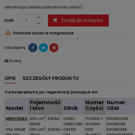
zwrotna po zdaniu uszkodzonej części)
Dodaj do koszyka
Ilość


Ostatnie sztuki w magazynie
Udostępnij
Drukuj

OPIS
SZCZEGÓŁY PRODUKTU
Turbosprężarka po regeneracji pasująca do:
Pojemność
Numer
Numer
Model
i Moc
Silnik
Części
OEM
3
MERCEDES
2151 cm
, 82KM |
OM611
704059-1
6110960299
:
60kW
OM611.980
704059-
6110961199
3
Vito W638
2151 cm
, 102KM |
OM 611
0001
6110961399
108 CDI
75kW
OM
704059-
611096029980