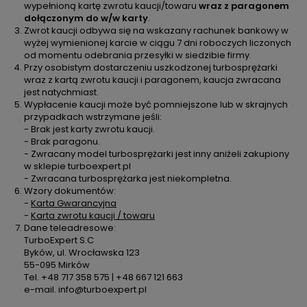
wypełnioną kartę zwrotu kaucji/towaru
wraz z paragonem
dołączonym do w/w karty
.
Zwrot kaucji odbywa się na wskazany rachunek bankowy w
wyżej wymienionej karcie w ciągu 7 dni roboczych liczonych
od momentu odebrania przesyłki w siedzibie firmy.
Przy osobistym dostarczeniu uszkodzonej turbosprężarki
wraz z kartą zwrotu kaucji i paragonem, kaucja zwracana
jest natychmiast.
Wypłacenie kaucji może być pomniejszone lub w skrajnych
przypadkach wstrzymane jeśli:
- Brak jest karty zwrotu kaucji.
- Brak paragonu.
- Zwracany model turbosprężarki jest inny aniżeli zakupiony
w sklepie turboexpert.pl
- Zwracana turbosprężarka jest niekompletna.
Wzory dokumentów:
-
Karta Gwarancyjna
-
Karta zwrotu kaucji / towaru
Dane teleadresowe:
TurboExpert S.C
Byków, ul. Wrocławska 123
55-095 Mirków
Tel. +48 717 358 575 | +48 667 121 663
e-mail. info@turboexpert.pl