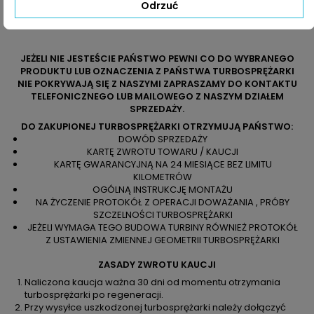
Odrzuć
JEŻELI NIE JESTEŚCIE PAŃSTWO PEWNI CO DO WYBRANEGO
PRODUKTU LUB OZNACZENIA Z PAŃSTWA TURBOSPRĘŻARKI
NIE POKRYWAJĄ SIĘ Z NASZYMI ZAPRASZAMY DO KONTAKTU
TELEFONICZNEGO LUB MAILOWEGO Z NASZYM DZIAŁEM
SPRZEDAŻY.
DO ZAKUPIONEJ TURBOSPRĘŻARKI OTRZYMUJĄ PAŃSTWO:
DOWÓD SPRZEDAŻY
KARTĘ ZWROTU TOWARU / KAUCJI
KARTĘ GWARANCYJNĄ NA 24 MIESIĄCE BEZ LIMITU
KILOMETRÓW
OGÓLNĄ INSTRUKCJĘ MONTAŻU
NA ŻYCZENIE PROTOKÓŁ Z OPERACJI DOWAŻANIA , PRÓBY
SZCZELNOŚCI TURBOSPRĘŻARKI
JEŻELI WYMAGA TEGO BUDOWA TURBINY RÓWNIEŻ PROTOKÓŁ
Z USTAWIENIA ZMIENNEJ GEOMETRII TURBOSPRĘŻARKI
ZASADY ZWROTU KAUCJI
Naliczona kaucja ważna 30 dni od momentu otrzymania
turbosprężarki po regeneracji.
Przy wysyłce uszkodzonej turbosprężarki należy dołączyć