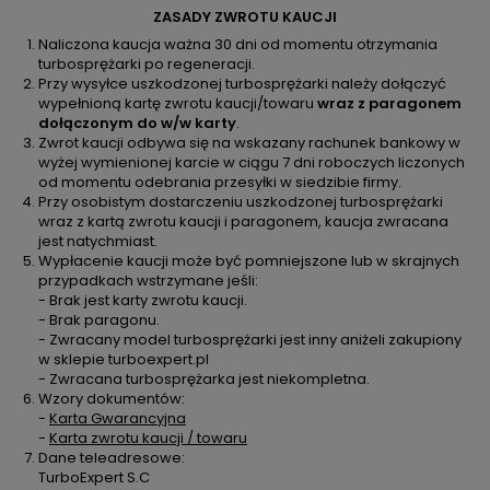
ZASADY ZWROTU KAUCJI
Naliczona kaucja ważna 30 dni od momentu otrzymania
turbosprężarki po regeneracji.
Przy wysyłce uszkodzonej turbosprężarki należy dołączyć
wypełnioną kartę zwrotu kaucji/towaru
wraz z paragonem
dołączonym do w/w karty
.
Zwrot kaucji odbywa się na wskazany rachunek bankowy w
wyżej wymienionej karcie w ciągu 7 dni roboczych liczonych
od momentu odebrania przesyłki w siedzibie firmy.
Przy osobistym dostarczeniu uszkodzonej turbosprężarki
wraz z kartą zwrotu kaucji i paragonem, kaucja zwracana
jest natychmiast.
Wypłacenie kaucji może być pomniejszone lub w skrajnych
przypadkach wstrzymane jeśli:
- Brak jest karty zwrotu kaucji.
- Brak paragonu.
- Zwracany model turbosprężarki jest inny aniżeli zakupiony
w sklepie turboexpert.pl
- Zwracana turbosprężarka jest niekompletna.
Wzory dokumentów:
-
Karta Gwarancyjna
-
Karta zwrotu kaucji / towaru
Dane teleadresowe:
TurboExpert S.C