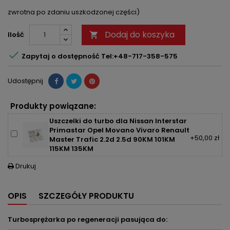
zwrotna po zdaniu uszkodzonej części)
Dodaj do koszyka
Ilość


Zapytaj o dostępność Tel:+48-717-358-575
Udostępnij
Produkty powiązane:
Uszczelki do turbo dla Nissan Interstar
Primastar Opel Movano Vivaro Renault
+50,00 zł
Master Trafic 2.2d 2.5d 90KM 101KM
115KM 135KM
Drukuj

OPIS
SZCZEGÓŁY PRODUKTU
Turbosprężarka po regeneracji pasująca do: