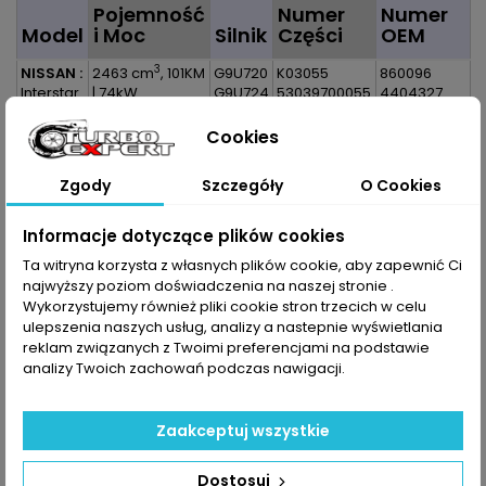
Pojemność
Numer
Numer
Model
i Moc
Silnik
Części
OEM
3
NISSAN :
2463 cm
, 101KM
G9U720
K03055
860096
Interstar
| 74kW
G9U724
53039700055
4404327
3
I 2.5 DCI
2463 cm
, 115KM
G9U750
53039880055
9112327
OPEL :
| 84kW
G9U754
K03 055
93184465
Cookies
Movano
G9U
5303 970
R1630014
A 2.5 DTI
720
0055
7701473757
Zgody
Szczegóły
O Cookies
RENAULT
G9U
5303 988
7711134973
:
724
0055
8200036999
Master II
G9U
K03-055
8200715889
Informacje dotyczące plików cookies
2.5 DCI
750
5303-970-
14411-
Ta witryna korzysta z własnych plików cookie, aby zapewnić Ci
G9U
0055
00QAD
najwyższy poziom doświadczenia na naszej stronie .
754
5303-988-
1441100QAD
Wykorzystujemy również pliki cookie stron trzecich w celu
0055
ulepszenia naszych usług, analizy a nastepnie wyświetlania
reklam związanych z Twoimi preferencjami na podstawie
Dane zawarte w tabeli mogą odbiegać od rzeczywistości.
analizy Twoich zachowań podczas nawigacji.
Dokładamy wszelkich starań aby jednak tak nie było.
Najlepszym kryterium doboru części jest sprawdzenie
numerów producenta na uszkodzonej części.
Zaakceptuj wszystkie
Dostosuj