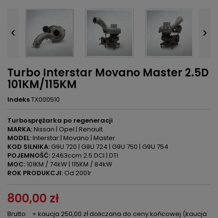


Turbo Interstar Movano Master 2.5D
101KM/115KM
Indeks
TX000510
Turbosprężarka po regeneracji
MARKA:
Nissan | Opel | Renault
MODEL:
Interstar | Movano | Master
KOD SILNIKA:
G9U 720 | G9U 724 | G9U 750 | G9U 754
POJEMNOŚĆ:
2463ccm 2.5 DCI | DTI
MOC:
101KM / 74kW | 115KM / 84kW
ROK PRODUKCJI:
Od 2001r
800,00 zł
Brutto
+ kaucja 250,00 zł doliczana do ceny końcowej (kaucja