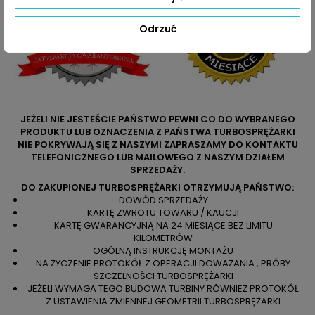
Odrzuć
JEŻELI NIE JESTEŚCIE PAŃSTWO PEWNI CO DO WYBRANEGO
PRODUKTU LUB OZNACZENIA Z PAŃSTWA TURBOSPRĘŻARKI
NIE POKRYWAJĄ SIĘ Z NASZYMI ZAPRASZAMY DO KONTAKTU
TELEFONICZNEGO LUB MAILOWEGO Z NASZYM DZIAŁEM
SPRZEDAŻY.
DO ZAKUPIONEJ TURBOSPRĘŻARKI OTRZYMUJĄ PAŃSTWO:
DOWÓD SPRZEDAŻY
KARTĘ ZWROTU TOWARU / KAUCJI
KARTĘ GWARANCYJNĄ NA 24 MIESIĄCE BEZ LIMITU
KILOMETRÓW
OGÓLNĄ INSTRUKCJĘ MONTAŻU
NA ŻYCZENIE PROTOKÓŁ Z OPERACJI DOWAŻANIA , PRÓBY
SZCZELNOŚCI TURBOSPRĘŻARKI
JEŻELI WYMAGA TEGO BUDOWA TURBINY RÓWNIEŻ PROTOKÓŁ
Z USTAWIENIA ZMIENNEJ GEOMETRII TURBOSPRĘŻARKI