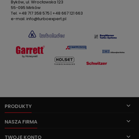
Byków, ul. Wrocławska 123
55-095 Mirków
Tel. +48 717 358 575 | +48 667 121 663
e-mail. info@turboexpert.pl

PRODUKTY

NASZA FIRMA

TWOJE KONTO