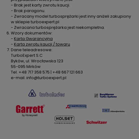
- Brak jest karty zwrotu kaucji.
- Brak paragonu.
- Zwracany model turbosprężarki jest inny aniżeli zakupiony
w sklepie turboexpert.pl
- Zwracana turbosprężarka jest niekompletna.
Wzory dokumentów:
-
Karta Gwarancyjna
-
Karta zwrotu kaucji / towaru
Dane teleadresowe:
TurboExpert S.C
Byków, ul. Wrocławska 123
55-095 Mirków
Tel. +48 717 358 575 | +48 667 121 663
e-mail. info@turboexpert.pl