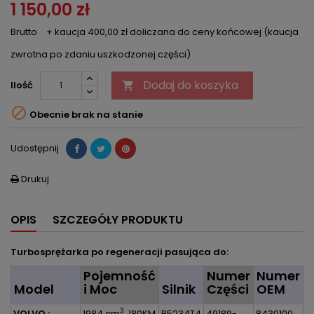
1 150,00 zł
Brutto
+ kaucja 400,00 zł doliczana do ceny końcowej (kaucja
zwrotna po zdaniu uszkodzonej części)
Dodaj do koszyka
Ilość


Obecnie brak na stanie
Udostępnij
Drukuj

OPIS
SZCZEGÓŁY PRODUKTU
Turbosprężarka po regeneracji pasująca do:
Pojemność
Numer
Numer
Model
i Moc
Silnik
Części
OEM
3
VOLVO :
1984 cm
, 180KM
B5234T4
49189-
8430100