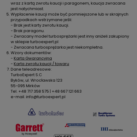
wraz z kartą zwrotu kaucji i paragonem, kaucja zwracana
jest natychmiast.
Wypłacenie kaucji może być pomniejszone lub w skrajnych
przypadkach wstrzymane jeśli:
- Brak jest karty zwrotu kaucji.
- Brak paragonu.
- Zwracany model turbosprężarki jest inny aniżeli zakupiony
w sklepie turboexpert.pl
- Zwracana turbosprężarka jest niekompletna.
Wzory dokumentów:
-
Karta Gwarancyjna
-
Karta zwrotu kaucji / towaru
Dane teleadresowe:
TurboExpert S.C
Byków, ul. Wrocławska 123
55-095 Mirków
Tel. +48 717 358 575 | +48 667 121 663
e-mail. info@turboexpert.pl