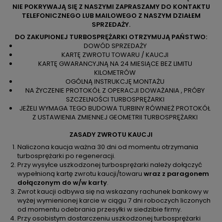
NIE POKRYWAJĄ SIĘ Z NASZYMI ZAPRASZAMY DO KONTAKTU
TELEFONICZNEGO LUB MAILOWEGO Z NASZYM DZIAŁEM
SPRZEDAŻY.
DO ZAKUPIONEJ TURBOSPRĘŻARKI OTRZYMUJĄ PAŃSTWO:
DOWÓD SPRZEDAŻY
KARTĘ ZWROTU TOWARU / KAUCJI
KARTĘ GWARANCYJNĄ NA 24 MIESIĄCE BEZ LIMITU
KILOMETRÓW
OGÓLNĄ INSTRUKCJĘ MONTAŻU
NA ŻYCZENIE PROTOKÓŁ Z OPERACJI DOWAŻANIA , PRÓBY
SZCZELNOŚCI TURBOSPRĘŻARKI
JEŻELI WYMAGA TEGO BUDOWA TURBINY RÓWNIEŻ PROTOKÓŁ
Z USTAWIENIA ZMIENNEJ GEOMETRII TURBOSPRĘŻARKI
ZASADY ZWROTU KAUCJI
Naliczona kaucja ważna 30 dni od momentu otrzymania
turbosprężarki po regeneracji.
Przy wysyłce uszkodzonej turbosprężarki należy dołączyć
wypełnioną kartę zwrotu kaucji/towaru
wraz z paragonem
dołączonym do w/w karty
.
Zwrot kaucji odbywa się na wskazany rachunek bankowy w
wyżej wymienionej karcie w ciągu 7 dni roboczych liczonych
od momentu odebrania przesyłki w siedzibie firmy.
Przy osobistym dostarczeniu uszkodzonej turbosprężarki