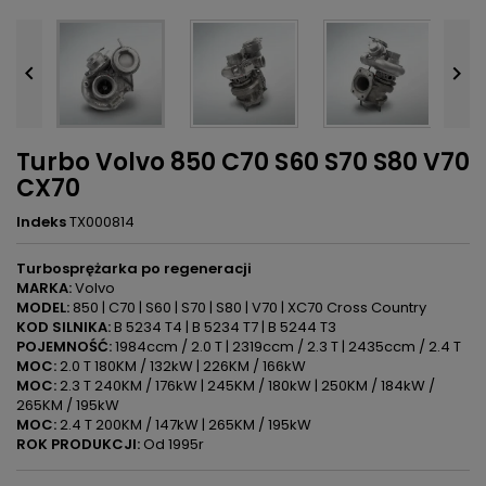


Turbo Volvo 850 C70 S60 S70 S80 V70
CX70
Indeks
TX000814
Turbosprężarka po regeneracji
MARKA:
Volvo
MODEL:
850 | C70 | S60 | S70 | S80 | V70 | XC70 Cross Country
KOD SILNIKA:
B 5234 T4 | B 5234 T7 | B 5244 T3
POJEMNOŚĆ:
1984ccm / 2.0 T | 2319ccm / 2.3 T | 2435ccm / 2.4 T
MOC:
2.0 T 180KM / 132kW | 226KM / 166kW
MOC:
2.3 T 240KM / 176kW | 245KM / 180kW | 250KM / 184kW /
265KM / 195kW
MOC:
2.4 T 200KM / 147kW | 265KM / 195kW
ROK PRODUKCJI:
Od 1995r