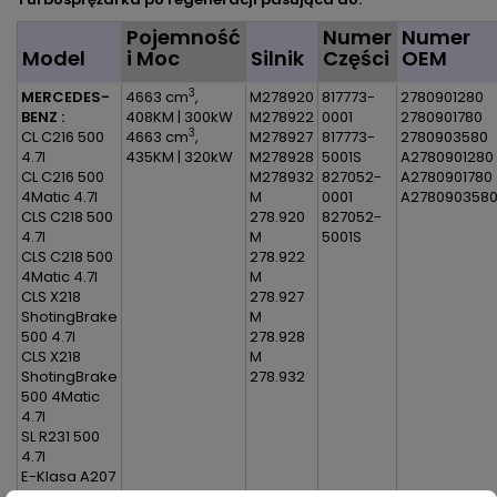
Pojemność
Numer
Numer
Model
i Moc
Silnik
Części
OEM
3
MERCEDES-
4663 cm
,
M278920
817773-
2780901280
BENZ :
408KM | 300kW
M278922
0001
2780901780
3
CL C216 500
4663 cm
,
M278927
817773-
2780903580
4.7l
435KM | 320kW
M278928
5001S
A2780901280
CL C216 500
M278932
827052-
A2780901780
4Matic 4.7l
M
0001
A278090358
CLS C218 500
278.920
827052-
4.7l
M
5001S
CLS C218 500
278.922
4Matic 4.7l
M
CLS X218
278.927
ShotingBrake
M
500 4.7l
278.928
CLS X218
M
ShotingBrake
278.932
500 4Matic
4.7l
SL R231 500
4.7l
E-Klasa A207
Cabrio 500