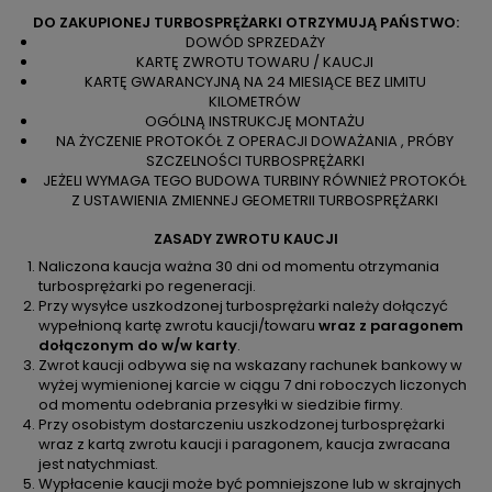
DO ZAKUPIONEJ TURBOSPRĘŻARKI OTRZYMUJĄ PAŃSTWO:
DOWÓD SPRZEDAŻY
KARTĘ ZWROTU TOWARU / KAUCJI
KARTĘ GWARANCYJNĄ NA 24 MIESIĄCE BEZ LIMITU
KILOMETRÓW
OGÓLNĄ INSTRUKCJĘ MONTAŻU
NA ŻYCZENIE PROTOKÓŁ Z OPERACJI DOWAŻANIA , PRÓBY
SZCZELNOŚCI TURBOSPRĘŻARKI
JEŻELI WYMAGA TEGO BUDOWA TURBINY RÓWNIEŻ PROTOKÓŁ
Z USTAWIENIA ZMIENNEJ GEOMETRII TURBOSPRĘŻARKI
ZASADY ZWROTU KAUCJI
Naliczona kaucja ważna 30 dni od momentu otrzymania
turbosprężarki po regeneracji.
Przy wysyłce uszkodzonej turbosprężarki należy dołączyć
wypełnioną kartę zwrotu kaucji/towaru
wraz z paragonem
dołączonym do w/w karty
.
Zwrot kaucji odbywa się na wskazany rachunek bankowy w
wyżej wymienionej karcie w ciągu 7 dni roboczych liczonych
od momentu odebrania przesyłki w siedzibie firmy.
Przy osobistym dostarczeniu uszkodzonej turbosprężarki
wraz z kartą zwrotu kaucji i paragonem, kaucja zwracana
jest natychmiast.
Wypłacenie kaucji może być pomniejszone lub w skrajnych