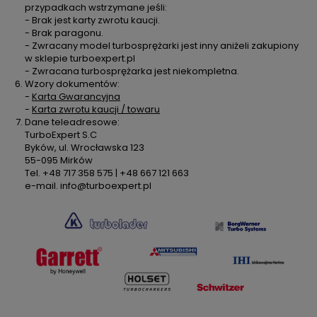
przypadkach wstrzymane jeśli:
- Brak jest karty zwrotu kaucji.
- Brak paragonu.
- Zwracany model turbosprężarki jest inny aniżeli zakupiony
w sklepie turboexpert.pl
- Zwracana turbosprężarka jest niekompletna.
Wzory dokumentów:
-
Karta Gwarancyjna
-
Karta zwrotu kaucji / towaru
Dane teleadresowe:
TurboExpert S.C
Byków, ul. Wrocławska 123
55-095 Mirków
Tel. +48 717 358 575 | +48 667 121 663
e-mail. info@turboexpert.pl