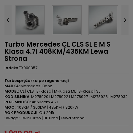


Turbo Mercedes CL CLS SL E M S
Klasa 4.7l 408KM/435KM Lewa
Strona
Indeks
TX000357
Turbosprężarka po regeneracji
MARKA:
Mercedes-Benz
MODEL:
CL | CLS | E-Klasa | M-Klasa ML | S-Klasa | SL
KOD SILNIKA:
M278920 | M278922 | M278927 | M278928 | M278932
POJEMNOŚĆ:
4663ccm 4.7 l
MOC:
408KM / 300kW | 435KM / 320kW
ROK PRODUKCJI:
Od 2011r
Uwaga : TwinTurbo | BiTurbo | Lewa Strona