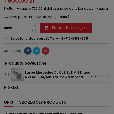
1 900,00 zł
Brutto
+ kaucja 750,00 zł doliczana do ceny końcowej (kaucja
zwrotna po zdaniu uszkodzonej części)
Dodaj do koszyka
Ilość


Zapytaj o dostępność Tel:+48-717-358-575
Udostępnij
Produkty powiązane:
Turbo Mercedes CL CLS SL E M S Klasa
+1 900,00 zł
4.7l 408KM/435KM Prawa Strona
Drukuj

OPIS
SZCZEGÓŁY PRODUKTU
Turbosprężarka po regeneracji pasująca do: