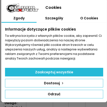
4.7l
Cookies
E-Klasa C207
Coupe 500
4.7l
Zgody
Szczegóły
O Cookies
E-Klasa W212
500 4.7l
Informacje dotyczące plików cookies
E-Klasa W212
500 4Matic
Ta witryna korzysta z własnych plików cookie, aby zapewnić Ci
4.7l
najwyższy poziom doświadczenia na naszej stronie .
E-Klasa S212
Wykorzystujemy również pliki cookie stron trzecich w celu
500 4.7l
ulepszenia naszych usług, analizy a nastepnie wyświetlania
E-Klasa S212
reklam związanych z Twoimi preferencjami na podstawie
500 4Matic
analizy Twoich zachowań podczas nawigacji.
4.7l
M-Klasa ML
W166 500
Zaakceptuj wszystkie
4Matic 4.7l
S-Klasa W221
500 CGI 4.7l
Dostosuj
S-Klasa W221
500 CGI
Odrzuć
4Matic 4.7l
Uwaga :