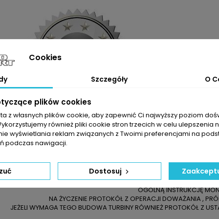
Cookies
dy
Szczegóły
O C
otyczące plików cookies
sta z własnych plików cookie, aby zapewnić Ci najwyższy poziom do
Wykorzystujemy również pliki cookie stron trzecich w celu ulepszenia 
nie wyświetlania reklam związanych z Twoimi preferencjami na pods
ELI NIE JESTEŚCIE PAŃSTWO PEWNI CO DO WYBRANEGO PRODUKTU 
YWAJĄ SIĘ Z NASZYMI ZAPRASZAMY DO KONTAKTU TELEFONICZNEG
 podczas nawigacji.
DO ZAKUPIONEJ TURBOSPRĘŻARKI OTR
DOWÓD SPRZEDAŻY
zuć
Dostosuj
Zaakceptu
KARTĘ ZWROTU TOWARU / 
KARTĘ GWARANCYJNĄ NA 24 MIESIĄCE BE
OGÓLNĄ INSTRUKCJĘ MO
NA ŻYCZENIE PROTOKÓŁ Z OPERACJI DOWAŻANIA , PR
JEŻELI WYMAGA TEGO BUDOWA TURBINY RÓWNIEŻ PROTOKÓŁ Z USTA