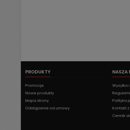
PRODUKTY
NASZA 
Promocje
Wysyłka i
Nowe produkty
Regulami
Mapa strony
Polityka 
Odstąpienie od umowy
Kontakt 
Cennik d