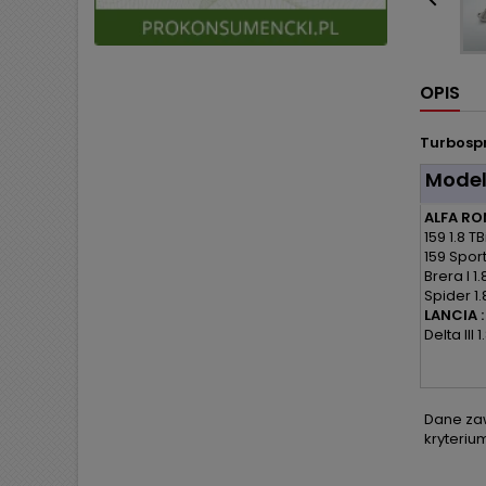

OPIS
Turbospr
Mode
ALFA RO
159 1.8 TB
159 Spor
Brera I 1.
Spider 1.
LANCIA :
Delta III 1
Dane zaw
kryteriu