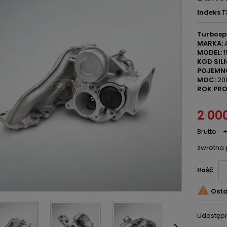
Indeks
T
Turbosp
MARKA:
A
MODEL:
1
KOD SILN
POJEMN
MOC:
20
ROK PRO
2 000
Brutto
+
zwrotna 
Ilość

Osta
Udostępn