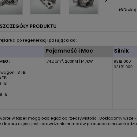

Drukuj

SZCZEGÓŁY PRODUKTU
ężarka po regeneracji pasująca do:
l
Pojemność i Moc
Silnik
3
MEO :
1742 cm
, 200KM | 147kW
931B1000
i
931 B1.000
twagon 1.8 TBi
8 TBi
8 TBi
.8 TBi
arte w tabeli mogą odbiegać od rzeczywistości. Dokładamy wszelkic
m doboru części jest sprawdzenie numerów producenta na uszkodzon