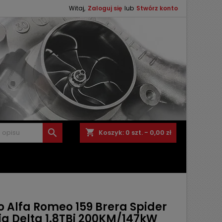
Witaj,
Zaloguj się
lub
Stwórz konto

shopping_cart
Koszyk:
0
szt. - 0,00 zł
o Alfa Romeo 159 Brera Spider
ia Delta 1.8TBi 200KM/147kW