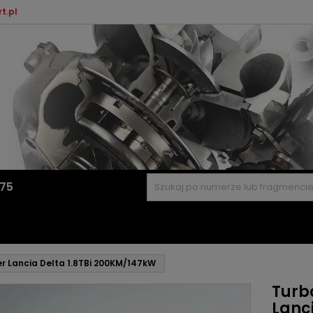
t.pl
575
er Lancia Delta 1.8TBi 200KM/147kW
Turb
Lanc