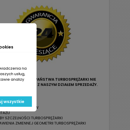
ookies
świadczenia na
naszych usług,
tawie analizy
LUB OZNACZENIA Z PAŃSTWA TURBOSPRĘŻARKI NIE
O LUB MAILOWEGO Z NASZYM DZIAŁEM SPRZEDAŻY.
ZYMUJĄ PAŃSTWO:
j wszystkie
KAUCJI
Z LIMITU KILOMETRÓW
NTAŻU
ÓBY SZCZELNOŚCI TURBOSPRĘŻARKI
WIENIA ZMIENNEJ GEOMETRII TURBOSPRĘŻARKI