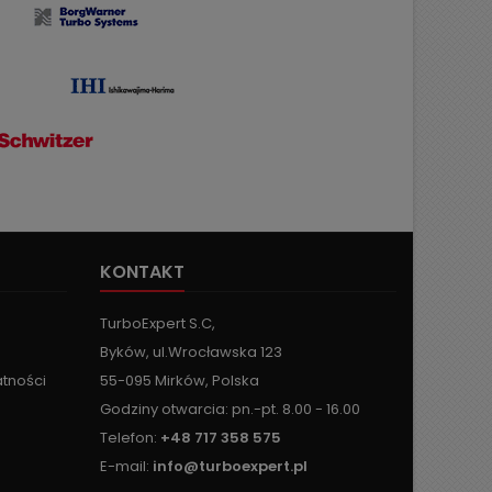
KONTAKT
TurboExpert S.C,
Byków, ul.Wrocławska 123
atności
55-095 Mirków, Polska
Godziny otwarcia: pn.-pt. 8.00 - 16.00
Telefon:
+48 717 358 575
E-mail:
info@turboexpert.pl