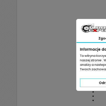
Zgo
Informacje d
Ta witryna korzy
naszej stronie . 
analizy a nastep
JEŻ
POKR
Twoich zachowań
Odr