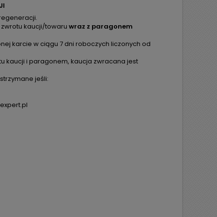
JI
regeneracji.
 zwrotu kaucji/towaru
wraz z paragonem
ej karcie w ciągu 7 dni roboczych liczonych od
tu kaucji i paragonem, kaucja zwracana jest
trzymane jeśli:
expert.pl