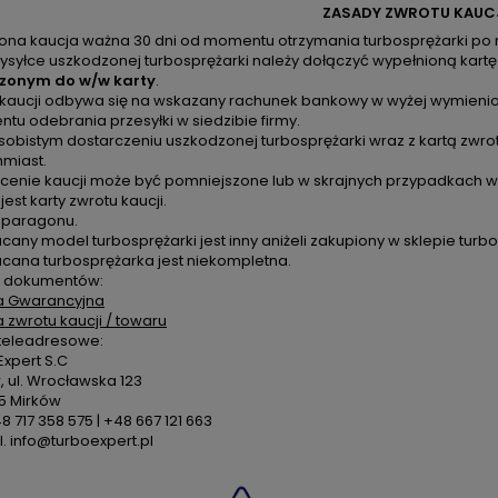
ZASADY ZWROTU KAUC
zona kaucja ważna 30 dni od momentu otrzymania turbosprężarki po 
ysyłce uszkodzonej turbosprężarki należy dołączyć wypełnioną kartę
zonym do w/w karty
.
 kaucji odbywa się na wskazany rachunek bankowy w wyżej wymienion
u odebrania przesyłki w siedzibie firmy.
sobistym dostarczeniu uszkodzonej turbosprężarki wraz z kartą zwro
hmiast.
cenie kaucji może być pomniejszone lub w skrajnych przypadkach ws
 jest karty zwrotu kaucji.
k paragonu.
cany model turbosprężarki jest inny aniżeli zakupiony w sklepie turbo
acana turbosprężarka jest niekompletna.
 dokumentów:
a Gwarancyjna
a zwrotu kaucji / towaru
teleadresowe:
xpert S.C
 ul. Wrocławska 123
5 Mirków
48 717 358 575 | +48 667 121 663
. info@turboexpert.pl