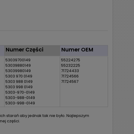
Numer Części
Numer OEM
53039700149
55224275
53039880149
55232225
53039980149
71724433
5303 970 0149
71724566
5303 988 0149
71724567
5303 998 0149
5303-970-0149
5303-988-0149
5303-998-0149
h starań aby jednak tak nie było. Najlepszym
ej części.