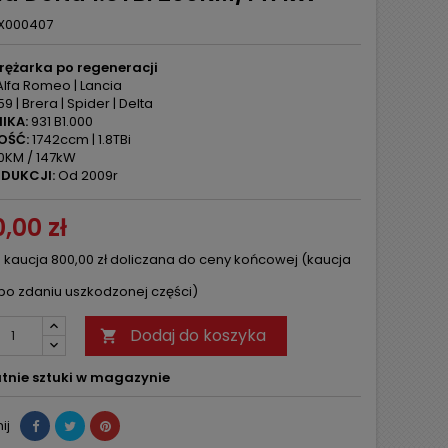
X000407
rężarka po regeneracji
lfa Romeo | Lancia
59 | Brera | Spider | Delta
IKA:
931 B1.000
OŚĆ:
1742ccm | 1.8TBi
0KM / 147kW
DUKCJI:
Od 2009r
,00 zł
 kaucja 800,00 zł doliczana do ceny końcowej (kaucja
po zdaniu uszkodzonej części)
Dodaj do koszyka

tnie sztuki w magazynie
ij