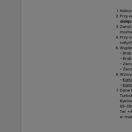
Nalic
Przy w
dołąc
Zwrot
moment
Przy o
natyc
Wypła
- Brak
- Bra
- Zwra
- Zwr
Wzory
-
Kart
-
Kart
Dane 
TurboE
Byków,
55-09
Tel. +
e-mail