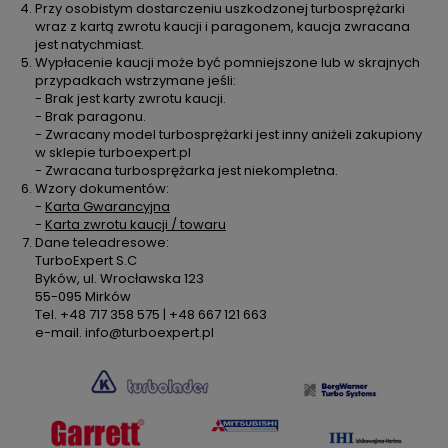
Przy osobistym dostarczeniu uszkodzonej turbosprężarki
wraz z kartą zwrotu kaucji i paragonem, kaucja zwracana
jest natychmiast.
Wypłacenie kaucji może być pomniejszone lub w skrajnych
przypadkach wstrzymane jeśli:
- Brak jest karty zwrotu kaucji.
- Brak paragonu.
- Zwracany model turbosprężarki jest inny aniżeli zakupiony
w sklepie turboexpert.pl
- Zwracana turbosprężarka jest niekompletna.
Wzory dokumentów:
-
Karta Gwarancyjna
-
Karta zwrotu kaucji / towaru
Dane teleadresowe:
TurboExpert S.C
Byków, ul. Wrocławska 123
55-095 Mirków
Tel. +48 717 358 575 | +48 667 121 663
e-mail. info@turboexpert.pl