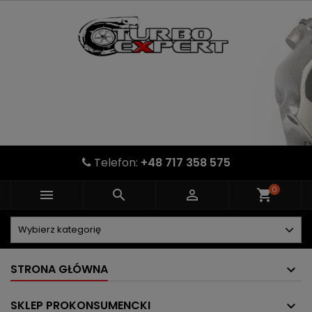
Telefon:
+48 717 358 575
0



shopping_cart
STRONA GŁÓWNA
SKLEP PROKONSUMENCKI