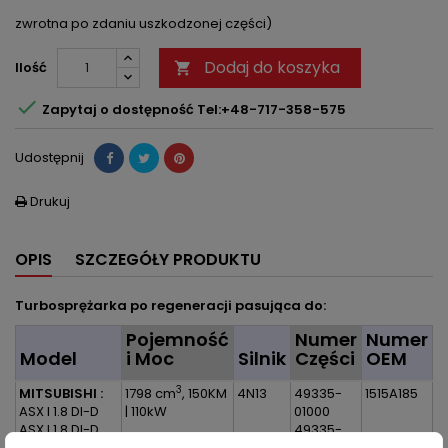
zwrotna po zdaniu uszkodzonej części)
Dodaj do koszyka
Ilość


Zapytaj o dostępność Tel:+48-717-358-575
Udostępnij
Drukuj

OPIS
SZCZEGÓŁY PRODUKTU
Turbosprężarka po regeneracji pasująca do:
Pojemność
Numer
Numer
Model
i Moc
Silnik
Części
OEM
3
MITSUBISHI :
1798 cm
, 150KM
4N13
49335-
1515A185
ASX I 1.8 DI-D
| 110kW
01000
ASX I 1.8 DI-D
49335-
4WD
01001