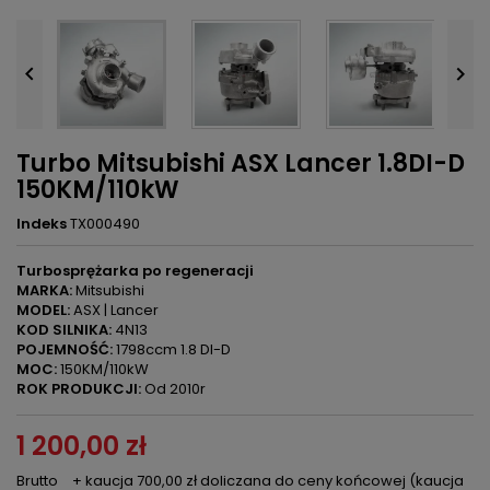


Turbo Mitsubishi ASX Lancer 1.8DI-D
150KM/110kW
Indeks
TX000490
Turbosprężarka po regeneracji
MARKA:
Mitsubishi
MODEL:
ASX | Lancer
KOD SILNIKA:
4N13
POJEMNOŚĆ:
1798ccm 1.8 DI-D
MOC:
150KM/110kW
ROK PRODUKCJI:
Od 2010r
1 200,00 zł
Brutto
+ kaucja 700,00 zł doliczana do ceny końcowej (kaucja