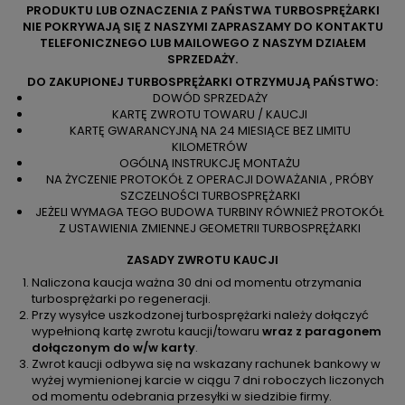
PRODUKTU LUB OZNACZENIA Z PAŃSTWA TURBOSPRĘŻARKI
NIE POKRYWAJĄ SIĘ Z NASZYMI ZAPRASZAMY DO KONTAKTU
TELEFONICZNEGO LUB MAILOWEGO Z NASZYM DZIAŁEM
SPRZEDAŻY.
DO ZAKUPIONEJ TURBOSPRĘŻARKI OTRZYMUJĄ PAŃSTWO:
DOWÓD SPRZEDAŻY
KARTĘ ZWROTU TOWARU / KAUCJI
KARTĘ GWARANCYJNĄ NA 24 MIESIĄCE BEZ LIMITU
KILOMETRÓW
OGÓLNĄ INSTRUKCJĘ MONTAŻU
NA ŻYCZENIE PROTOKÓŁ Z OPERACJI DOWAŻANIA , PRÓBY
SZCZELNOŚCI TURBOSPRĘŻARKI
JEŻELI WYMAGA TEGO BUDOWA TURBINY RÓWNIEŻ PROTOKÓŁ
Z USTAWIENIA ZMIENNEJ GEOMETRII TURBOSPRĘŻARKI
ZASADY ZWROTU KAUCJI
Naliczona kaucja ważna 30 dni od momentu otrzymania
turbosprężarki po regeneracji.
Przy wysyłce uszkodzonej turbosprężarki należy dołączyć
wypełnioną kartę zwrotu kaucji/towaru
wraz z paragonem
dołączonym do w/w karty
.
Zwrot kaucji odbywa się na wskazany rachunek bankowy w
wyżej wymienionej karcie w ciągu 7 dni roboczych liczonych
od momentu odebrania przesyłki w siedzibie firmy.