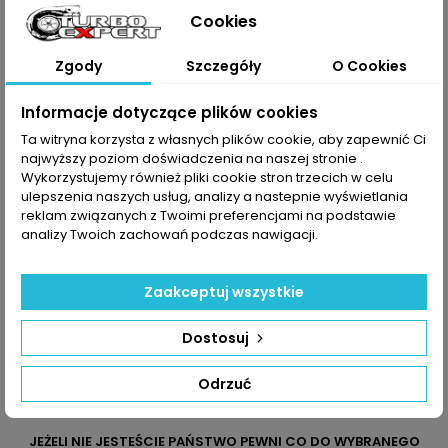
Lancer VIII 1.8
49335-
Cookies
DI-D
01002
Lancer VIII
49335-
Zgody
Szczegóły
O Cookies
Sportback 1.8
01003
DI-D
49T35-
01002
Informacje dotyczące plików cookies
Ta witryna korzysta z własnych plików cookie, aby zapewnić Ci
Dane zawarte w tabeli mogą odbiegać od rzeczywistości.
najwyższy poziom doświadczenia na naszej stronie .
Dokładamy wszelkich starań aby jednak tak nie było.
Wykorzystujemy również pliki cookie stron trzecich w celu
Najlepszym kryterium doboru części jest sprawdzenie
ulepszenia naszych usług, analizy a nastepnie wyświetlania
numerów producenta na uszkodzonej części.
reklam związanych z Twoimi preferencjami na podstawie
analizy Twoich zachowań podczas nawigacji.
Zaakceptuj wszystkie
Dostosuj
Odrzuć
JEŻELI NIE JESTEŚCIE PAŃSTWO PEWNI CO DO WYBRANEGO