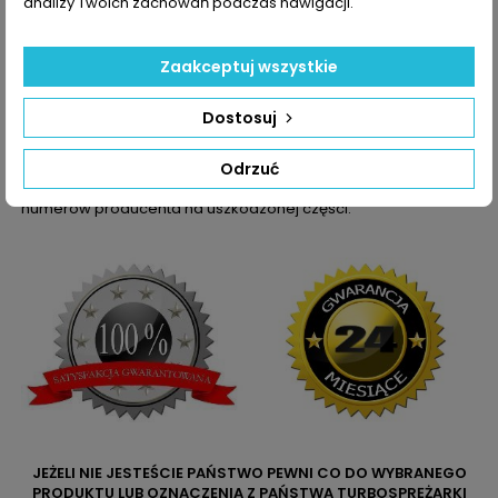
5303-970-
analizy Twoich zachowań podczas nawigacji.
0337
5303-988-
0210
Zaakceptuj wszystkie
5303-988-
0337
Dostosuj
Dane zawarte w tabeli mogą odbiegać od rzeczywistości.
Odrzuć
Dokładamy wszelkich starań aby jednak tak nie było.
Najlepszym kryterium doboru części jest sprawdzenie
numerów producenta na uszkodzonej części.
JEŻELI NIE JESTEŚCIE PAŃSTWO PEWNI CO DO WYBRANEGO
PRODUKTU LUB OZNACZENIA Z PAŃSTWA TURBOSPRĘŻARKI