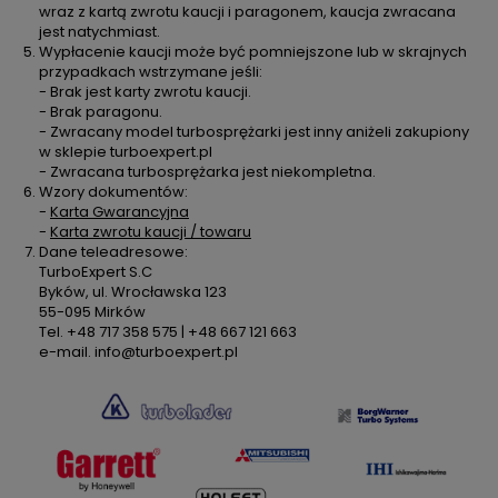
wraz z kartą zwrotu kaucji i paragonem, kaucja zwracana
jest natychmiast.
Wypłacenie kaucji może być pomniejszone lub w skrajnych
przypadkach wstrzymane jeśli:
- Brak jest karty zwrotu kaucji.
- Brak paragonu.
- Zwracany model turbosprężarki jest inny aniżeli zakupiony
w sklepie turboexpert.pl
- Zwracana turbosprężarka jest niekompletna.
Wzory dokumentów:
-
Karta Gwarancyjna
-
Karta zwrotu kaucji / towaru
Dane teleadresowe:
TurboExpert S.C
Byków, ul. Wrocławska 123
55-095 Mirków
Tel. +48 717 358 575 | +48 667 121 663
e-mail. info@turboexpert.pl