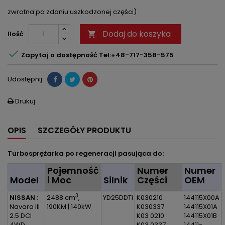
zwrotna po zdaniu uszkodzonej części)
Dodaj do koszyka
Ilość


Zapytaj o dostępność Tel:+48-717-358-575
Udostępnij
Drukuj

OPIS
SZCZEGÓŁY PRODUKTU
Turbosprężarka po regeneracji pasująca do:
Pojemność
Numer
Numer
Model
i Moc
Silnik
Części
OEM
3
NISSAN :
2488 cm
,
YD25DDTi
K030210
144115X00A
Navara III
190KM | 140kW
K030337
144115X01A
2.5 DCI
K03 0210
144115X01B
4WD
K03 0337
14411-