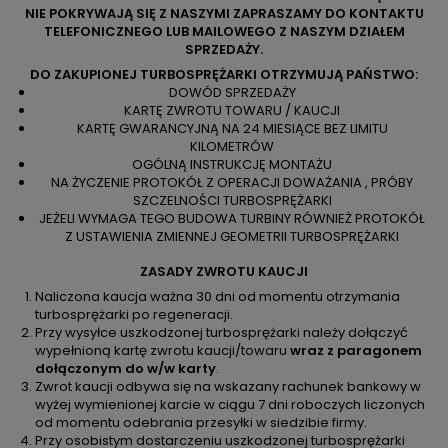
NIE POKRYWAJĄ SIĘ Z NASZYMI ZAPRASZAMY DO KONTAKTU
TELEFONICZNEGO LUB MAILOWEGO Z NASZYM DZIAŁEM
SPRZEDAŻY.
DO ZAKUPIONEJ TURBOSPRĘŻARKI OTRZYMUJĄ PAŃSTWO:
DOWÓD SPRZEDAŻY
KARTĘ ZWROTU TOWARU / KAUCJI
KARTĘ GWARANCYJNĄ NA 24 MIESIĄCE BEZ LIMITU
KILOMETRÓW
OGÓLNĄ INSTRUKCJĘ MONTAŻU
NA ŻYCZENIE PROTOKÓŁ Z OPERACJI DOWAŻANIA , PRÓBY
SZCZELNOŚCI TURBOSPRĘŻARKI
JEŻELI WYMAGA TEGO BUDOWA TURBINY RÓWNIEŻ PROTOKÓŁ
Z USTAWIENIA ZMIENNEJ GEOMETRII TURBOSPRĘŻARKI
ZASADY ZWROTU KAUCJI
Naliczona kaucja ważna 30 dni od momentu otrzymania
turbosprężarki po regeneracji.
Przy wysyłce uszkodzonej turbosprężarki należy dołączyć
wypełnioną kartę zwrotu kaucji/towaru
wraz z paragonem
dołączonym do w/w karty
.
Zwrot kaucji odbywa się na wskazany rachunek bankowy w
wyżej wymienionej karcie w ciągu 7 dni roboczych liczonych
od momentu odebrania przesyłki w siedzibie firmy.
Przy osobistym dostarczeniu uszkodzonej turbosprężarki