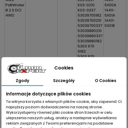
Pathfinder
K03-0210
5X00A
III 2.5 DCI
K03-0337
14411-
4WD
53039700182
5X01A
53039700210
14411-
53039700337
5X01B
53039880210
53039880337
53039880182
5303 970
0182
5303 970
0210
5303 970
Cookies
0337
5303 988
Zgody
Szczegóły
O Cookies
0210
5303 988
0337
Informacje dotyczące plików cookies
5303 988
Ta witryna korzysta z własnych plików cookie, aby zapewnić Ci
0182
najwyższy poziom doświadczenia na naszej stronie .
5303-970-
Wykorzystujemy również pliki cookie stron trzecich w celu
0182
ulepszenia naszych usług, analizy a nastepnie wyświetlania
5303-970-
reklam związanych z Twoimi preferencjami na podstawie
0210