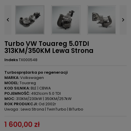


Turbo VW Touareg 5.0TDI
313KM/350KM Lewa Strona
Indeks
TX000548
Turbosprężarka po regeneracji
MARKA:
Volkswagen
MODEL:
Touareg
KOD SILNIKA:
BLE | CBWA
POJEMNOŚĆ:
4921ccm 5.0 TDI
MOC:
313KM/230kW | 350KM/257kW
ROK PRODUKCJI:
Od 2002r
Uwaga : Lewa Strona | TwinTurbo | BiTurbo
1 600,00 zł