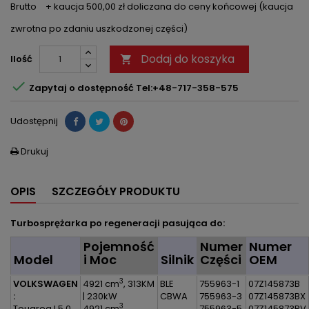
Brutto
+ kaucja 500,00 zł doliczana do ceny końcowej (kaucja
zwrotna po zdaniu uszkodzonej części)
Dodaj do koszyka
Ilość


Zapytaj o dostępność Tel:+48-717-358-575
Udostępnij
Drukuj

OPIS
SZCZEGÓŁY PRODUKTU
Turbosprężarka po regeneracji pasująca do:
Pojemność
Numer
Numer
Model
i Moc
Silnik
Części
OEM
3
VOLKSWAGEN
4921 cm
, 313KM
BLE
755963-1
07Z145873B
:
| 230kW
CBWA
755963-3
07Z145873BX
3
Touareg I 5.0
4921 cm
,
755963-5
07Z145873BV