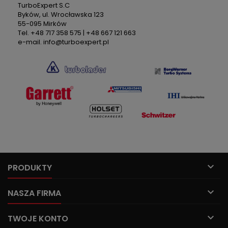
TurboExpert S.C
Byków, ul. Wrocławska 123
55-095 Mirków
Tel. +48 717 358 575 | +48 667 121 663
e-mail. info@turboexpert.pl

PRODUKTY

NASZA FIRMA

TWOJE KONTO