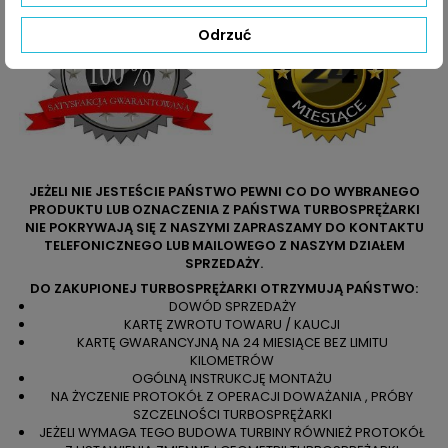
Odrzuć
JEŻELI NIE JESTEŚCIE PAŃSTWO PEWNI CO DO WYBRANEGO
PRODUKTU LUB OZNACZENIA Z PAŃSTWA TURBOSPRĘŻARKI
NIE POKRYWAJĄ SIĘ Z NASZYMI ZAPRASZAMY DO KONTAKTU
TELEFONICZNEGO LUB MAILOWEGO Z NASZYM DZIAŁEM
SPRZEDAŻY.
DO ZAKUPIONEJ TURBOSPRĘŻARKI OTRZYMUJĄ PAŃSTWO:
DOWÓD SPRZEDAŻY
KARTĘ ZWROTU TOWARU / KAUCJI
KARTĘ GWARANCYJNĄ NA 24 MIESIĄCE BEZ LIMITU
KILOMETRÓW
OGÓLNĄ INSTRUKCJĘ MONTAŻU
NA ŻYCZENIE PROTOKÓŁ Z OPERACJI DOWAŻANIA , PRÓBY
SZCZELNOŚCI TURBOSPRĘŻARKI
JEŻELI WYMAGA TEGO BUDOWA TURBINY RÓWNIEŻ PROTOKÓŁ