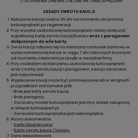
Z USTAWIENIA ZMIENNEJ GEOMETRII TURBOSPRĘŻARKI
ZASADY ZWROTU KAUCJI
Naliczona kaucja ważna 30 dni od momentu otrzymania
turbosprężarki po regeneracji.
Przy wysyłce uszkodzonej turbosprężarki należy dołączyć
wypełnioną kartę zwrotu kaucji/towaru
wraz z paragonem
dołączonym do w/w karty
.
Zwrot kaucji odbywa się na wskazany rachunek bankowy w
wyżej wymienionej karcie w ciągu 7 dni roboczych liczonych
od momentu odebrania przesyłki w siedzibie firmy.
Przy osobistym dostarczeniu uszkodzonej turbosprężarki
wraz z kartą zwrotu kaucji i paragonem, kaucja zwracana
jest natychmiast.
Wypłacenie kaucji może być pomniejszone lub w skrajnych
przypadkach wstrzymane jeśli:
- Brak jest karty zwrotu kaucji.
- Brak paragonu.
- Zwracany model turbosprężarki jest inny aniżeli zakupiony
w sklepie turboexpert.pl
- Zwracana turbosprężarka jest niekompletna.
Wzory dokumentów:
-
Karta Gwarancyjna
-
Karta zwrotu kaucji / towaru
Dane teleadresowe: