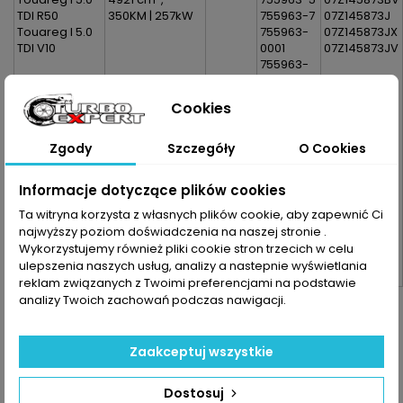
TDI R50
350KM | 257kW
755963-7
07Z145873J
Touareg I 5.0
755963-
07Z145873JX
TDI V10
0001
07Z145873JV
755963-
0003
Uwaga :
Lewa
755963-
Cookies
Strona |
0005
TwinTurbo |
755963-
BiTurbo
0007
Zgody
Szczegóły
O Cookies
755963-
5001S
Informacje dotyczące plików cookies
755963-
5003S
Ta witryna korzysta z własnych plików cookie, aby zapewnić Ci
755963-
najwyższy poziom doświadczenia na naszej stronie .
5005S
Wykorzystujemy również pliki cookie stron trzecich w celu
755963-
ulepszenia naszych usług, analizy a nastepnie wyświetlania
5007S
reklam związanych z Twoimi preferencjami na podstawie
analizy Twoich zachowań podczas nawigacji.
Dane zawarte w tabeli mogą odbiegać od rzeczywistości.
Dokładamy wszelkich starań aby jednak tak nie było.
Najlepszym kryterium doboru części jest sprawdzenie
Zaakceptuj wszystkie
numerów producenta na uszkodzonej części.
Dostosuj