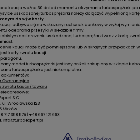
zona kaucja ważna 30 dni od momentu otrzymania turbosprężarki po 
ysyłce uszkodzonej turbosprężarki należy dołączyć wypełnioną kartę
zonym do w/w karty
.
 kaucji odbywa się na wskazany rachunek bankowy w wyżej wymienion
u odebrania przesyłki w siedzibie firmy.
sobistym dostarczeniu uszkodzonej turbosprężarki wraz z kartą zwro
hmiast.
cenie kaucji może być pomniejszone lub w skrajnych przypadkach ws
 jest karty zwrotu kaucji.
k paragonu.
cany model turbosprężarki jest inny aniżeli zakupiony w sklepie turbo
acana turbosprężarka jest niekompletna.
 dokumentów:
a Gwarancyjna
a zwrotu kaucji / towaru
teleadresowe:
xpert S.C
 ul. Wrocławska 123
5 Mirków
48 717 358 575 | +48 667 121 663
. info@turboexpert.pl