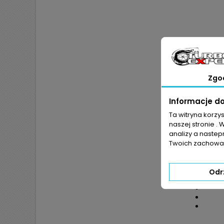
Zgo
Informacje d
Ta witryna korzy
naszej stronie . 
JEŻ
analizy a nastep
POKR
Twoich zachowań
Odr