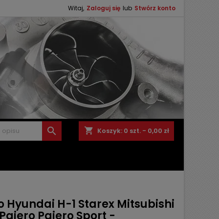
Witaj,
Zaloguj się
lub
Stwórz konto

shopping_cart
Koszyk:
0
szt. - 0,00 zł
o Hyundai H-1 Starex Mitsubishi
Pajero Pajero Sport -