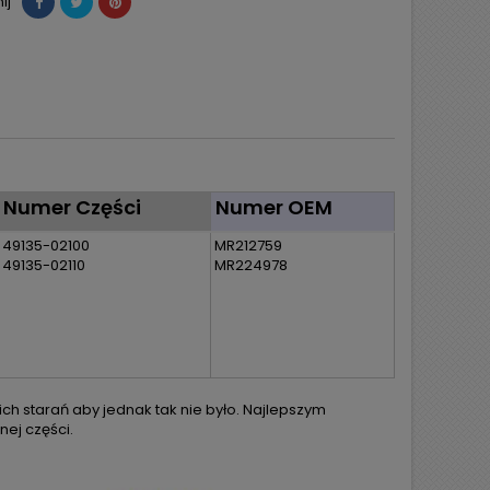
ij
Numer Części
Numer OEM
49135-02100
MR212759
49135-02110
MR224978
h starań aby jednak tak nie było. Najlepszym
ej części.