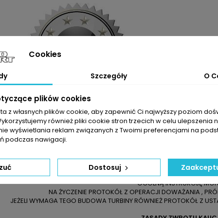
Cookies
dy
Szczegóły
O C
otyczące plików cookies
sta z własnych plików cookie, aby zapewnić Ci najwyższy poziom do
Wykorzystujemy również pliki cookie stron trzecich w celu ulepszenia 
ELI NIE JESTEŚCIE PAŃSTWO PEWNI CO DO WYBRANEGO PRODUKTU 
nie wyświetlania reklam związanych z Twoimi preferencjami na pods
YWAJĄ SIĘ Z NASZYMI ZAPRASZAMY DO KONTAKTU TELEFONICZNEG
 podczas nawigacji.
DO ZAKUPIONEJ TURBOSPRĘŻARKI OTR
DOWÓD SPRZEDAŻY
KARTĘ ZWROTU TOWARU / 
zuć
Dostosuj
Zaakceptu
KARTĘ GWARANCYJNĄ NA 24 MIESIĄCE BE
OGÓLNĄ INSTRUKCJĘ MO
NA ŻYCZENIE PROTOKÓŁ Z OPERACJI DOWAŻANIA , PR
JEŻELI WYMAGA TEGO BUDOWA TURBINY RÓWNIEŻ PROTOKÓŁ Z USTA
ZASADY ZWROTU KAUC