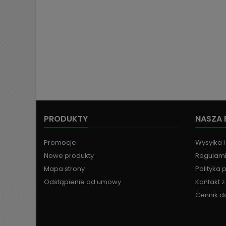
PRODUKTY
NASZA 
Promocje
Wysyłka i
Nowe produkty
Regulami
Mapa strony
Polityka 
Odstąpienie od umowy
Kontakt 
Cennik d