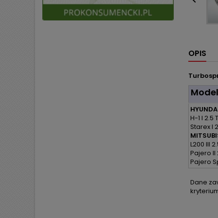

OPIS
Turbospr
Mode
HYUNDAI
H-1 I 2.5 
Starex I 
MITSUBIS
L200 III 2
Pajero II
Pajero S
Dane zaw
kryteriu