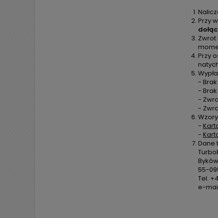
Nalic
Przy w
dołąc
Zwrot
moment
Przy o
natyc
Wypła
- Brak
- Bra
- Zwra
- Zwr
Wzory
-
Kart
-
Kart
Dane 
TurboE
Byków,
55-09
Tel. +
e-mail