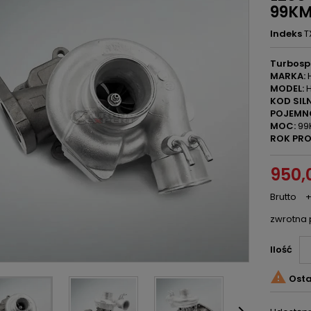
99K
Indeks
T
Turbosp
MARKA:
H
MODEL:
H
KOD SILN
POJEMN
MOC:
99
ROK PRO
950,0
Brutto
+
zwrotna 
Ilość

Osta