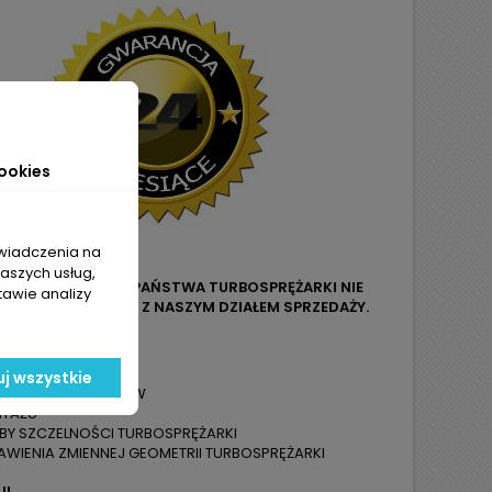
ookies
świadczenia na
naszych usług,
LUB OZNACZENIA Z PAŃSTWA TURBOSPRĘŻARKI NIE
tawie analizy
O LUB MAILOWEGO Z NASZYM DZIAŁEM SPRZEDAŻY.
ZYMUJĄ PAŃSTWO:
KAUCJI
j wszystkie
Z LIMITU KILOMETRÓW
NTAŻU
ÓBY SZCZELNOŚCI TURBOSPRĘŻARKI
WIENIA ZMIENNEJ GEOMETRII TURBOSPRĘŻARKI
JI