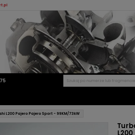
t.pl
575
shi L200 Pajero Pajero Sport - 99KM/73kW
Turb
L200 