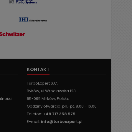
KONTAKT
TurboExpert S.C,
Byków, ul.Wrocławska 123
atności
55-095 Mirków, Polska
Godziny otwarcia: pn.-pt. 8.00 - 16.00
Telefon:
+48 717 358 575
E-mail:
info@turboexpert.pl