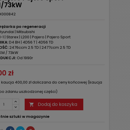
M/73kW
X000842
rężarka po regeneracji
yundai | Mitsubishi
-1 | Starex | L200 | Pajero | Pajero Sport
IKA:
D4 BH | 4D56 T | 4D56 TD
OŚĆ:
2476ccm 2.5 TD | 2477ccm 2.5 TD
KM / 73kW
DUKCJI:
Od 1990r
0 zł
 kaucja 400,00 zł doliczana do ceny końcowej (kaucja
po zdaniu uszkodzonej części)
Dodaj do koszyka

tnie sztuki w magazynie