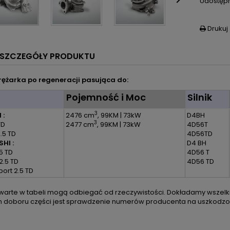

Udostępn
Drukuj

SZCZEGÓŁY PRODUKTU
ężarka po regeneracji pasująca do:
l
Pojemność i Moc
Silnik
3
 :
2476 cm
, 99KM | 73kW
D4BH
3
TD
2477 cm
, 99KM | 73kW
4D56T
2.5 TD
4D56TD
HI :
D4 BH
.5 TD
4D56 T
 2.5 TD
4D56 TD
port 2.5 TD
arte w tabeli mogą odbiegać od rzeczywistości. Dokładamy wszelkic
m doboru części jest sprawdzenie numerów producenta na uszkodzon