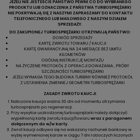
JEŻELI NIE JESTEŚCIE PAŃSTWO PEWNI CO DO WYBRANEGO
PRODUKTU LUB OZNACZENIA Z PAŃSTWA TURBOSPRĘŻARKI
NIE POKRYWAJĄ SIĘ Z NASZYMI ZAPRASZAMY DO KONTAKTU
TELEFONICZNEGO LUB MAILOWEGO Z NASZYM DZIAŁEM
SPRZEDAŻY.
DO ZAKUPIONEJ TURBOSPRĘŻARKI OTRZYMUJĄ PAŃSTWO:
DOWÓD SPRZEDAŻY
KARTĘ ZWROTU TOWARU / KAUCJI
KARTĘ GWARANCYJNĄ NA 24 MIESIĄCE BEZ LIMITU
KILOMETRÓW
OGÓLNĄ INSTRUKCJĘ MONTAŻU
NA ŻYCZENIE PROTOKÓŁ Z OPERACJI DOWAŻANIA , PRÓBY
SZCZELNOŚCI TURBOSPRĘŻARKI
JEŻELI WYMAGA TEGO BUDOWA TURBINY RÓWNIEŻ PROTOKÓŁ
Z USTAWIENIA ZMIENNEJ GEOMETRII TURBOSPRĘŻARKI
ZASADY ZWROTU KAUCJI
Naliczona kaucja ważna 30 dni od momentu otrzymania
turbosprężarki po regeneracji.
Przy wysyłce uszkodzonej turbosprężarki należy dołączyć
wypełnioną kartę zwrotu kaucji/towaru
wraz z paragonem
dołączonym do w/w karty
.
Zwrot kaucji odbywa się na wskazany rachunek bankowy w
wyżej wymienionej karcie w ciągu 7 dni roboczych liczonych