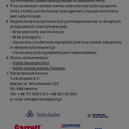
od momentu odebrania przesyłki w siedzibie firmy.
Przy osobistym dostarczeniu uszkodzonej turbosprężarki
wraz z kartą zwrotu kaucji i paragonem, kaucja zwracana
jest natychmiast.
Wypłacenie kaucji może być pomniejszone lub w skrajnych
przypadkach wstrzymane jeśli:
- Brak jest karty zwrotu kaucji.
- Brak paragonu.
- Zwracany model turbosprężarki jest inny aniżeli zakupiony
w sklepie turboexpert.pl
- Zwracana turbosprężarka jest niekompletna.
Wzory dokumentów:
-
Karta Gwarancyjna
-
Karta zwrotu kaucji / towaru
Dane teleadresowe:
TurboExpert S.C
Byków, ul. Wrocławska 123
55-095 Mirków
Tel. +48 717 358 575 | +48 667 121 663
e-mail. info@turboexpert.pl