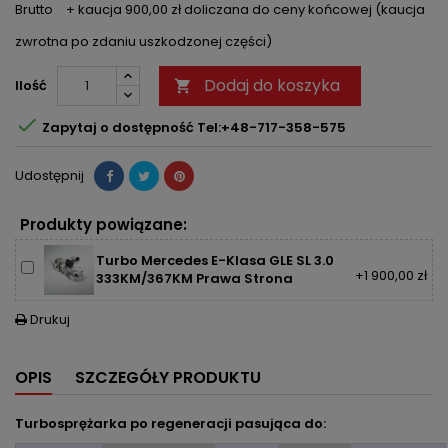
Brutto
+ kaucja 900,00 zł doliczana do ceny końcowej (kaucja
zwrotna po zdaniu uszkodzonej części)
Dodaj do koszyka
Ilość


Zapytaj o dostępność Tel:+48-717-358-575
Udostępnij
Produkty powiązane:
Turbo Mercedes E-Klasa GLE SL 3.0
+1 900,00 zł
333KM/367KM Prawa Strona
Drukuj

OPIS
SZCZEGÓŁY PRODUKTU
Turbosprężarka po regeneracji pasująca do: