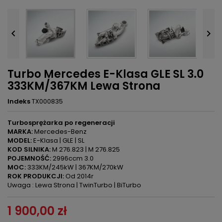


Turbo Mercedes E-Klasa GLE SL 3.0
333KM/367KM Lewa Strona
Indeks
TX000835
Turbosprężarka po regeneracji
MARKA:
Mercedes-Benz
MODEL:
E-Klasa | GLE | SL
KOD SILNIKA:
M 276.823 | M 276.825
POJEMNOŚĆ:
2996ccm 3.0
MOC:
333KM/245kW | 367KM/270kW
ROK PRODUKCJI:
Od 2014r
Uwaga : Lewa Strona | TwinTurbo | BiTurbo
1 900,00 zł