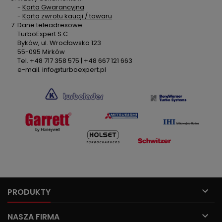
-
Karta Gwarancyjna
-
Karta zwrotu kaucji / towaru
Dane teleadresowe:
TurboExpert S.C
Byków, ul. Wrocławska 123
55-095 Mirków
Tel. +48 717 358 575 | +48 667 121 663
e-mail. info@turboexpert.pl

PRODUKTY

NASZA FIRMA