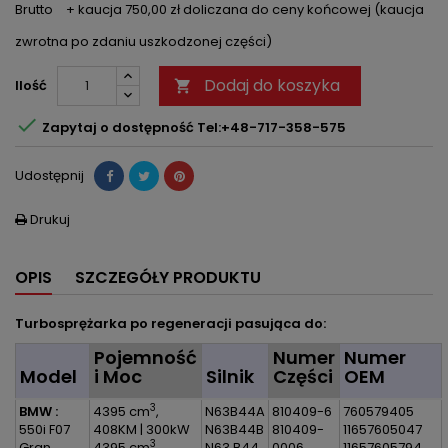
Brutto
+ kaucja 750,00 zł doliczana do ceny końcowej (kaucja
zwrotna po zdaniu uszkodzonej części)
Dodaj do koszyka
Ilość


Zapytaj o dostępność Tel:+48-717-358-575
Udostępnij
Drukuj

OPIS
SZCZEGÓŁY PRODUKTU
Turbosprężarka po regeneracji pasująca do:
Pojemność
Numer
Numer
Model
i Moc
Silnik
Części
OEM
3
BMW :
4395 cm
,
N63B44A
810409-6
760579405
550i F07
408KM | 300kW
N63B44B
810409-
11657605047
3
Gran
4395 cm
,
N63 B44
0006
11657605794