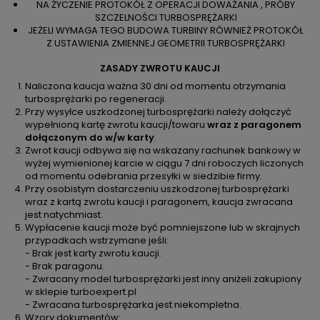
NA ŻYCZENIE PROTOKÓŁ Z OPERACJI DOWAŻANIA , PRÓBY
SZCZELNOŚCI TURBOSPRĘŻARKI
JEŻELI WYMAGA TEGO BUDOWA TURBINY RÓWNIEŻ PROTOKÓŁ
Z USTAWIENIA ZMIENNEJ GEOMETRII TURBOSPRĘŻARKI
ZASADY ZWROTU KAUCJI
Naliczona kaucja ważna 30 dni od momentu otrzymania
turbosprężarki po regeneracji.
Przy wysyłce uszkodzonej turbosprężarki należy dołączyć
wypełnioną kartę zwrotu kaucji/towaru
wraz z paragonem
dołączonym do w/w karty
.
Zwrot kaucji odbywa się na wskazany rachunek bankowy w
wyżej wymienionej karcie w ciągu 7 dni roboczych liczonych
od momentu odebrania przesyłki w siedzibie firmy.
Przy osobistym dostarczeniu uszkodzonej turbosprężarki
wraz z kartą zwrotu kaucji i paragonem, kaucja zwracana
jest natychmiast.
Wypłacenie kaucji może być pomniejszone lub w skrajnych
przypadkach wstrzymane jeśli:
- Brak jest karty zwrotu kaucji.
- Brak paragonu.
- Zwracany model turbosprężarki jest inny aniżeli zakupiony
w sklepie turboexpert.pl
- Zwracana turbosprężarka jest niekompletna.
Wzory dokumentów: