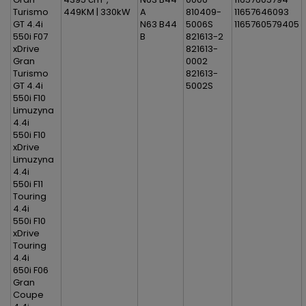
Turismo
449KM | 330kW
A
810409-
11657646093
GT 4.4i
N63 B44
5006S
1165760579405
550i F07
B
821613-2
xDrive
821613-
Gran
0002
Turismo
821613-
GT 4.4i
5002S
550i F10
Limuzyna
4.4i
550i F10
xDrive
Limuzyna
4.4i
550i F11
Touring
4.4i
550i F10
xDrive
Touring
4.4i
650i F06
Gran
Coupe