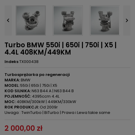


Turbo BMW 550i | 650i | 750i | X5 |
4.4L 408KM/449KM
Indeks
TX000438
Turbosprężarka po regeneracji
MARKA:
BMW
MODEL:
550i | 650i | 750i | X5
KOD SILNIKA:
N63 B44 A | N63 B44 B
POJEMNOŚĆ:
4395ccm 4.4L
MOC:
408KM/300kW | 449KM/330kW
ROK PRODUKCJI:
Od 2009r
Uwaga : TwinTurbo | BiTurbo | Prawa i Lewa takie same
2 000,00 zł