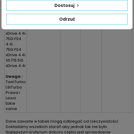
4.4i
Dostosuj
750i F02
xDrive 4.4i
750i F03
Odrzuć
4.4i
750i F03
xDrive 4.4i
750i F04
4.4i
750i F04
xDrive 4.4i
X5 F15 50i
xDrive 4.4i
Uwaga :
TwinTurbo
| BiTurbo
Prawa i
Lewa
takie
same
Dane zawarte w tabeli mogą odbiegać od rzeczywistości.
Dokładamy wszelkich starań aby jednak tak nie było.
Najlepszym kryterium doboru części jest sprawdzenie