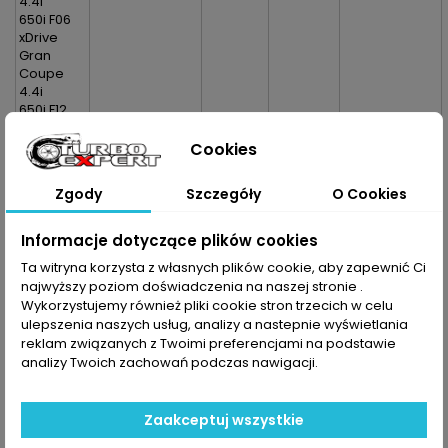
4.4i
650i F06
xDrive
Gran
Coupe
4.4i
650i F12
Cabrio
4.4i
Cookies
650i F12
xDrive
Zgody
Szczegóły
O Cookies
Cabrio
4.4i
650i F13
Informacje dotyczące plików cookies
Coupe
Ta witryna korzysta z własnych plików cookie, aby zapewnić Ci
4.4i
najwyższy poziom doświadczenia na naszej stronie .
650i F13
Wykorzystujemy również pliki cookie stron trzecich w celu
xDrive
ulepszenia naszych usług, analizy a nastepnie wyświetlania
Coupe
reklam związanych z Twoimi preferencjami na podstawie
4.4
750i F01
analizy Twoich zachowań podczas nawigacji.
4.4i
750i F01
xDrive 4.4i
Zaakceptuj wszystkie
750i F02