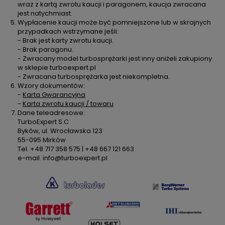
wraz z kartą zwrotu kaucji i paragonem, kaucja zwracana
jest natychmiast.
Wypłacenie kaucji może być pomniejszone lub w skrajnych
przypadkach wstrzymane jeśli:
- Brak jest karty zwrotu kaucji.
- Brak paragonu.
- Zwracany model turbosprężarki jest inny aniżeli zakupiony
w sklepie turboexpert.pl
- Zwracana turbosprężarka jest niekompletna.
Wzory dokumentów:
-
Karta Gwarancyjna
-
Karta zwrotu kaucji / towaru
Dane teleadresowe:
TurboExpert S.C
Byków, ul. Wrocławska 123
55-095 Mirków
Tel. +48 717 358 575 | +48 667 121 663
e-mail. info@turboexpert.pl