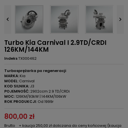


Turbo Kia Carnival I 2.9TD/CRDI
126KM/144KM
Indeks
TX000462
Turbosprężarka po regeneracji
MARKA:
Kia
MODEL:
Carnival
KOD SILNIKA:
J3
POJEMNOŚĆ:
2902ccm 2.9 TD/CRDi
MOC:
126KM/93kW | 144KM/106kW
ROK PRODUKCJI:
Od 1999r
800,00 zł
Brutto
+ kaucja 250,00 zł doliczana do ceny końcowej (kaucja