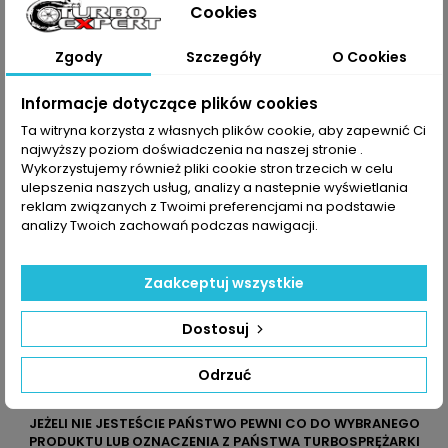
Cookies
2.9 CRDi
RHF5VR15
4X300
VA430036
OK59A-
RHF5VR12A
13700
Zgody
Szczegóły
O Cookies
OK551-
13700C
Informacje dotyczące plików cookies
Ta witryna korzysta z własnych plików cookie, aby zapewnić Ci
Dane zawarte w tabeli mogą odbiegać od rzeczywistości.
najwyższy poziom doświadczenia na naszej stronie .
Dokładamy wszelkich starań aby jednak tak nie było.
Najlepszym kryterium doboru części jest sprawdzenie
Wykorzystujemy również pliki cookie stron trzecich w celu
numerów producenta na uszkodzonej części.
ulepszenia naszych usług, analizy a nastepnie wyświetlania
reklam związanych z Twoimi preferencjami na podstawie
analizy Twoich zachowań podczas nawigacji.
Zaakceptuj wszystkie
Dostosuj
Odrzuć
JEŻELI NIE JESTEŚCIE PAŃSTWO PEWNI CO DO WYBRANEGO
PRODUKTU LUB OZNACZENIA Z PAŃSTWA TURBOSPRĘŻARKI