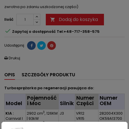
zwrotna po zdaniu uszkodzonej części)
Dodaj do koszyka
Ilość


Zapytaj o dostępność Tel:+48-717-358-575
Udostępnij
Drukuj

OPIS
SZCZEGÓŁY PRODUKTU
Turbosprężarka po regeneracji pasująca do:
Pojemność
Numer
Numer
Model
i Moc
Silnik
Części
OEM
3
KIA :
2902 cm
, 126KM
J3
VR12
282004X300
Carnival I
| 93kW
VR15
OK59A13700
3
2.9 TD
2902 cm
,
VR12A
OK55113700C
Carnival I
144KM | 106kW
KHF5-1A
28200-