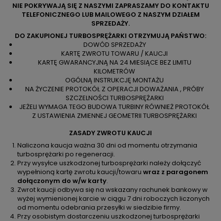
NIE POKRYWAJĄ SIĘ Z NASZYMI ZAPRASZAMY DO KONTAKTU
TELEFONICZNEGO LUB MAILOWEGO Z NASZYM DZIAŁEM
SPRZEDAŻY.
DO ZAKUPIONEJ TURBOSPRĘŻARKI OTRZYMUJĄ PAŃSTWO:
DOWÓD SPRZEDAŻY
KARTĘ ZWROTU TOWARU / KAUCJI
KARTĘ GWARANCYJNĄ NA 24 MIESIĄCE BEZ LIMITU
KILOMETRÓW
OGÓLNĄ INSTRUKCJĘ MONTAŻU
NA ŻYCZENIE PROTOKÓŁ Z OPERACJI DOWAŻANIA , PRÓBY
SZCZELNOŚCI TURBOSPRĘŻARKI
JEŻELI WYMAGA TEGO BUDOWA TURBINY RÓWNIEŻ PROTOKÓŁ
Z USTAWIENIA ZMIENNEJ GEOMETRII TURBOSPRĘŻARKI
ZASADY ZWROTU KAUCJI
Naliczona kaucja ważna 30 dni od momentu otrzymania
turbosprężarki po regeneracji.
Przy wysyłce uszkodzonej turbosprężarki należy dołączyć
wypełnioną kartę zwrotu kaucji/towaru
wraz z paragonem
dołączonym do w/w karty
.
Zwrot kaucji odbywa się na wskazany rachunek bankowy w
wyżej wymienionej karcie w ciągu 7 dni roboczych liczonych
od momentu odebrania przesyłki w siedzibie firmy.
Przy osobistym dostarczeniu uszkodzonej turbosprężarki