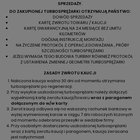
SPRZEDAŻY.
DO ZAKUPIONEJ TURBOSPRĘŻARKI OTRZYMUJĄ PAŃSTWO:
DOWÓD SPRZEDAŻY
KARTĘ ZWROTU TOWARU / KAUCJI
KARTĘ GWARANCYJNĄ NA 24 MIESIĄCE BEZ LIMITU
KILOMETRÓW
OGÓLNĄ INSTRUKCJĘ MONTAŻU
NA ŻYCZENIE PROTOKÓŁ Z OPERACJI DOWAŻANIA , PRÓBY
SZCZELNOŚCI TURBOSPRĘŻARKI
JEŻELI WYMAGA TEGO BUDOWA TURBINY RÓWNIEŻ PROTOKÓŁ
Z USTAWIENIA ZMIENNEJ GEOMETRII TURBOSPRĘŻARKI
ZASADY ZWROTU KAUCJI
Naliczona kaucja ważna 30 dni od momentu otrzymania
turbosprężarki po regeneracji.
Przy wysyłce uszkodzonej turbosprężarki należy dołączyć
wypełnioną kartę zwrotu kaucji/towaru
wraz z paragonem
dołączonym do w/w karty
.
Zwrot kaucji odbywa się na wskazany rachunek bankowy w
wyżej wymienionej karcie w ciągu 7 dni roboczych liczonych
od momentu odebrania przesyłki w siedzibie firmy.
Przy osobistym dostarczeniu uszkodzonej turbosprężarki
wraz z kartą zwrotu kaucji i paragonem, kaucja zwracana
jest natychmiast.