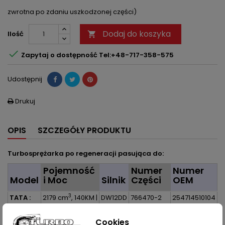
zwrotna po zdaniu uszkodzonej części)
Dodaj do koszyka
Ilość


Zapytaj o dostępność Tel:+48-717-358-575
Udostępnij
Drukuj

OPIS
SZCZEGÓŁY PRODUKTU
Turbosprężarka po regeneracji pasująca do:
Pojemność
Numer
Numer
Model
i Moc
Silnik
Części
OEM
3
TATA :
2179 cm
, 140KM |
DW12DD
766470-2
254714510104
Safari II
103kW
766470-
279114510101
2.2 D
0002
278914510101
Cookies
Xenon I
766470-