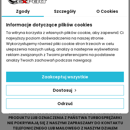
2.2 D
5002
766470-
Zgody
Szczegóły
O Cookies
5002S
Informacje dotyczące plików cookies
Dane zawarte w tabeli mogą odbiegać od rzeczywistości.
Ta witryna korzysta z własnych plików cookie, aby zapewnić Ci
Dokładamy wszelkich starań aby jednak tak nie było.
najwyższy poziom doświadczenia na naszej stronie .
Najlepszym kryterium doboru części jest sprawdzenie
numerów producenta na uszkodzonej części.
Wykorzystujemy również pliki cookie stron trzecich w celu
ulepszenia naszych usług, analizy a nastepnie wyświetlania
reklam związanych z Twoimi preferencjami na podstawie
analizy Twoich zachowań podczas nawigacji.
Zaakceptuj wszystkie
Dostosuj
Odrzuć
JEŻELI NIE JESTEŚCIE PAŃSTWO PEWNI CO DO WYBRANEGO
PRODUKTU LUB OZNACZENIA Z PAŃSTWA TURBOSPRĘŻARKI
NIE POKRYWAJĄ SIĘ Z NASZYMI ZAPRASZAMY DO KONTAKTU
TELEFONICZNEGO LUB MAILOWEGO Z NASZYM DZIAŁEM