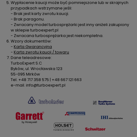
Wypłacenie kaucji może być pomniejszone lub w skrajnych
przypadkach wstrzymane jeśli:
- Brak jest karty zwrotu kaucji.
- Brak paragonu.
- Zwracany model turbosprężarki jest inny aniżeli zakupiony
w sklepie turboexpert.pl
- Zwracana turbosprężarka jest niekompletna.
Wzory dokumentów:
-
Karta Gwarancyjna
-
Karta zwrotu kaucji / towaru
Dane teleadresowe:
TurboExpert S.C
Byków, ul. Wrocławska 123
55-095 Mirków
Tel. +48 717 358 575 | +48 667 121 663
e-mail. info@turboexpert.pl