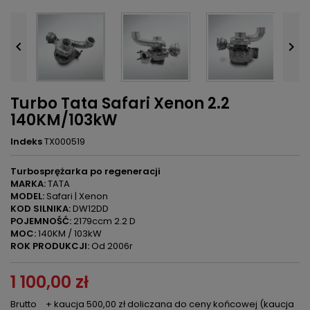


Turbo Tata Safari Xenon 2.2
140KM/103kW
Indeks
TX000519
Turbosprężarka po regeneracji
MARKA:
TATA
MODEL:
Safari | Xenon
KOD SILNIKA:
DW12DD
POJEMNOŚĆ:
2179ccm 2.2 D
MOC:
140KM / 103kW
ROK PRODUKCJI:
Od 2006r
1 100,00 zł
Brutto
+ kaucja 500,00 zł doliczana do ceny końcowej (kaucja