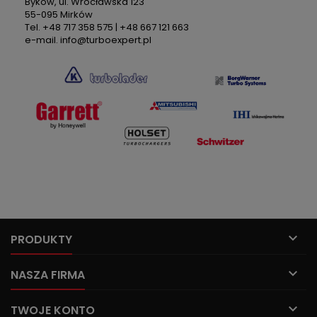
Byków, ul. Wrocławska 123
55-095 Mirków
Tel. +48 717 358 575 | +48 667 121 663
e-mail. info@turboexpert.pl

PRODUKTY

NASZA FIRMA

TWOJE KONTO