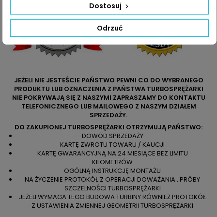
Dostosuj
Odrzuć
JEŻELI NIE JESTEŚCIE PAŃSTWO PEWNI CO DO WYBRANEGO
PRODUKTU LUB OZNACZENIA Z PAŃSTWA TURBOSPRĘŻARKI
NIE POKRYWAJĄ SIĘ Z NASZYMI ZAPRASZAMY DO KONTAKTU
TELEFONICZNEGO LUB MAILOWEGO Z NASZYM DZIAŁEM
SPRZEDAŻY.
DO ZAKUPIONEJ TURBOSPRĘŻARKI OTRZYMUJĄ PAŃSTWO:
DOWÓD SPRZEDAŻY
KARTĘ ZWROTU TOWARU / KAUCJI
KARTĘ GWARANCYJNĄ NA 24 MIESIĄCE BEZ LIMITU
KILOMETRÓW
OGÓLNĄ INSTRUKCJĘ MONTAŻU
NA ŻYCZENIE PROTOKÓŁ Z OPERACJI DOWAŻANIA , PRÓBY
SZCZELNOŚCI TURBOSPRĘŻARKI
JEŻELI WYMAGA TEGO BUDOWA TURBINY RÓWNIEŻ PROTOKÓŁ
Z USTAWIENIA ZMIENNEJ GEOMETRII TURBOSPRĘŻARKI