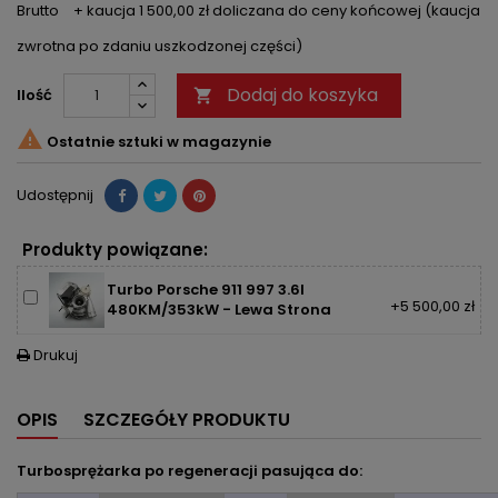
Brutto
+ kaucja 1 500,00 zł doliczana do ceny końcowej (kaucja
zwrotna po zdaniu uszkodzonej części)
Dodaj do koszyka
Ilość


Ostatnie sztuki w magazynie
Udostępnij
Produkty powiązane:
Turbo Porsche 911 997 3.6l
+5 500,00 zł
480KM/353kW - Lewa Strona
Drukuj

OPIS
SZCZEGÓŁY PRODUKTU
Turbosprężarka po regeneracji pasująca do: