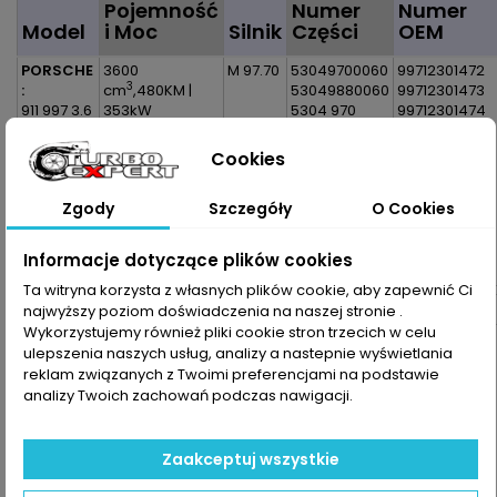
Pojemność
Numer
Numer
Model
i Moc
Silnik
Części
OEM
PORSCHE
3600
M 97.70
53049700060
99712301472
3
:
cm
,480KM |
53049880060
99712301473
911 997 3.6
353kW
5304 970
99712301474
Turbo
0060
99712301475
911 997
5304 988
99712301476
Cookies
Cabrio 3.6
0060
997.123.014.72
Turbo
5304-970-
997.123.014.73
Zgody
Szczegóły
O Cookies
0060
997.123.014.74
Uwaga :
5304-988-
997.123.014.75
Prawa
0060
997.123.014.76
Informacje dotyczące plików cookies
Strona |
997.123.014.AS
TwinTurbo
Ta witryna korzysta z własnych plików cookie, aby zapewnić Ci
997.123.014.AX
997.123.014.X
najwyższy poziom doświadczenia na naszej stronie .
Wykorzystujemy również pliki cookie stron trzecich w celu
ulepszenia naszych usług, analizy a nastepnie wyświetlania
Dane zawarte w tabeli mogą odbiegać od rzeczywistości.
reklam związanych z Twoimi preferencjami na podstawie
Dokładamy wszelkich starań aby jednak tak nie było.
analizy Twoich zachowań podczas nawigacji.
Najlepszym kryterium doboru części jest sprawdzenie
numerów producenta na uszkodzonej części.
Zaakceptuj wszystkie