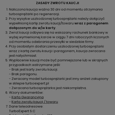
ZASADY ZWROTU KAUCJI
Naliczona kaucja ważna 30 dni od momentu otrzymania
turbosprężarki po regeneracji.
Przy wysyłce uszkodzonej turbosprężarki należy dołączyć
wypełnioną kartę zwrotu kaucji/towaru
wraz z paragonem
dołączonym do w/w karty
.
Zwrot kaucji odbywa się na wskazany rachunek bankowy w
wyżej wymienionej karcie w ciągu 7 dni roboczych liczonych
od momentu odebrania przesyłki w siedzibie firmy.
Przy osobistym dostarczeniu uszkodzonej turbosprężarki
wraz z kartą zwrotu kaucji i paragonem, kaucja zwracana
jest natychmiast.
Wypłacenie kaucji może być pomniejszone lub w skrajnych
przypadkach wstrzymane jeśli:
- Brak jest karty zwrotu kaucji.
- Brak paragonu.
- Zwracany model turbosprężarki jest inny aniżeli zakupiony
w sklepie turboexpert.pl
- Zwracana turbosprężarka jest niekompletna.
Wzory dokumentów:
-
Karta Gwarancyjna
-
Karta zwrotu kaucji / towaru
Dane teleadresowe:
TurboExpert S.C