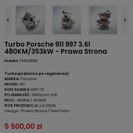


Turbo Porsche 911 997 3.6l
480KM/353kW - Prawa Strona
Indeks
TX000856
Turbosprężarka po regeneracji
MARKA:
Porsche
MODEL:
911
KOD SILNIKA:
M97.70
POJEMNOŚĆ:
3600ccm 3.6L
MOC:
480KM / 353kW
ROK PRODUKCJI:
od 2006r
Uwaga : Prawa Strona | TwinTurbo
5 500,00 zł