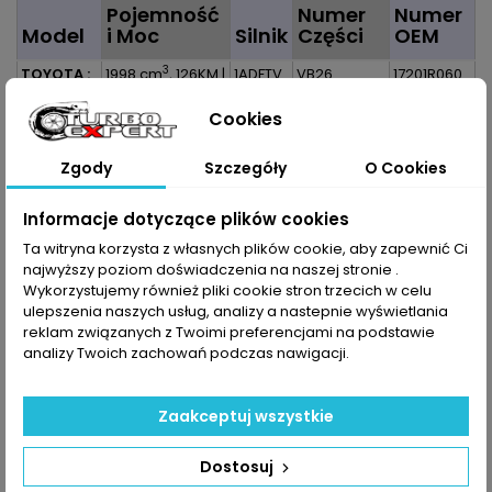
Pojemność
Numer
Numer
Model
i Moc
Silnik
Części
OEM
3
TOYOTA :
1998 cm
, 126KM |
1ADFTV
VB26
17201R060
Verso I 2.0
93kW
1AD-
VAA10049
172010R061
D-4D
FTV
172010R062
Cookies
172010R070
17201-R060
Zgody
Szczegóły
O Cookies
17201-
0R061
17201-
Informacje dotyczące plików cookies
0R062
Ta witryna korzysta z własnych plików cookie, aby zapewnić Ci
17201-
najwyższy poziom doświadczenia na naszej stronie .
0R070
Wykorzystujemy również pliki cookie stron trzecich w celu
ulepszenia naszych usług, analizy a nastepnie wyświetlania
Dane zawarte w tabeli mogą odbiegać od rzeczywistości.
reklam związanych z Twoimi preferencjami na podstawie
Dokładamy wszelkich starań aby jednak tak nie było.
analizy Twoich zachowań podczas nawigacji.
Najlepszym kryterium doboru części jest sprawdzenie
numerów producenta na uszkodzonej części.
Zaakceptuj wszystkie
Dostosuj