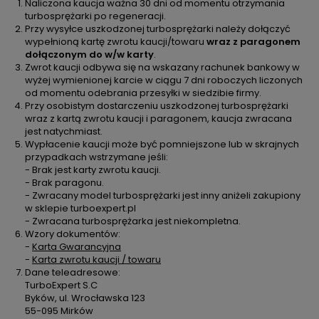
Naliczona kaucja ważna 30 dni od momentu otrzymania
turbosprężarki po regeneracji.
Przy wysyłce uszkodzonej turbosprężarki należy dołączyć
wypełnioną kartę zwrotu kaucji/towaru
wraz z paragonem
dołączonym do w/w karty
.
Zwrot kaucji odbywa się na wskazany rachunek bankowy w
wyżej wymienionej karcie w ciągu 7 dni roboczych liczonych
od momentu odebrania przesyłki w siedzibie firmy.
Przy osobistym dostarczeniu uszkodzonej turbosprężarki
wraz z kartą zwrotu kaucji i paragonem, kaucja zwracana
jest natychmiast.
Wypłacenie kaucji może być pomniejszone lub w skrajnych
przypadkach wstrzymane jeśli:
- Brak jest karty zwrotu kaucji.
- Brak paragonu.
- Zwracany model turbosprężarki jest inny aniżeli zakupiony
w sklepie turboexpert.pl
- Zwracana turbosprężarka jest niekompletna.
Wzory dokumentów:
-
Karta Gwarancyjna
-
Karta zwrotu kaucji / towaru
Dane teleadresowe:
TurboExpert S.C
Byków, ul. Wrocławska 123
55-095 Mirków