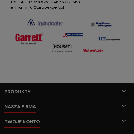
Tel. +48 717 358 575 | +48 667 121 663
e-mail. info@turboexpert.pl

PRODUKTY

NASZA FIRMA

TWOJE KONTO