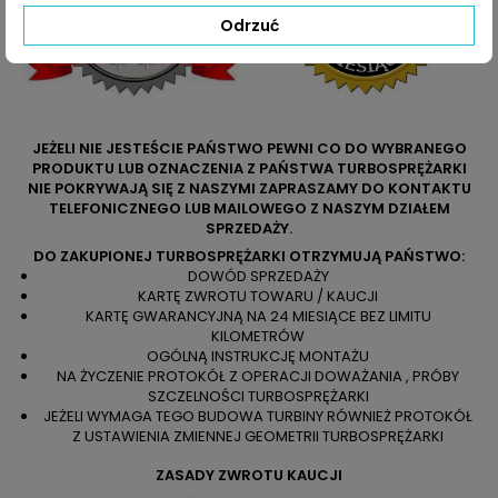
Odrzuć
JEŻELI NIE JESTEŚCIE PAŃSTWO PEWNI CO DO WYBRANEGO
PRODUKTU LUB OZNACZENIA Z PAŃSTWA TURBOSPRĘŻARKI
NIE POKRYWAJĄ SIĘ Z NASZYMI ZAPRASZAMY DO KONTAKTU
TELEFONICZNEGO LUB MAILOWEGO Z NASZYM DZIAŁEM
SPRZEDAŻY.
DO ZAKUPIONEJ TURBOSPRĘŻARKI OTRZYMUJĄ PAŃSTWO:
DOWÓD SPRZEDAŻY
KARTĘ ZWROTU TOWARU / KAUCJI
KARTĘ GWARANCYJNĄ NA 24 MIESIĄCE BEZ LIMITU
KILOMETRÓW
OGÓLNĄ INSTRUKCJĘ MONTAŻU
NA ŻYCZENIE PROTOKÓŁ Z OPERACJI DOWAŻANIA , PRÓBY
SZCZELNOŚCI TURBOSPRĘŻARKI
JEŻELI WYMAGA TEGO BUDOWA TURBINY RÓWNIEŻ PROTOKÓŁ
Z USTAWIENIA ZMIENNEJ GEOMETRII TURBOSPRĘŻARKI
ZASADY ZWROTU KAUCJI