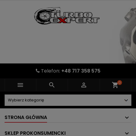
Telefon:
+48 717 358 575
0



shopping_cart
STRONA GŁÓWNA
SKLEP PROKONSUMENCKI