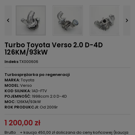


Turbo Toyota Verso 2.0 D-4D
126KM/93kW
Indeks
TX000606
Turbosprężarka po regeneracji
MARKA:
Toyota
MODEL:
Verso
KOD SILNIKA:
1AD-FTV
POJEMNOŚĆ:
1998ccm 2.0 D-4D
MOC:
126KM/93kW
ROK PRODUKCJI:
Od 2009r
1 200,00 zł
Brutto
+ kaucja 450,00 zł doliczana do ceny końcowej (kaucja