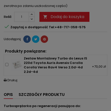
zwrotna po zdaniu uszkodzonej części)
Dodaj do koszyka
Ilość


Zapytaj o dostępność Tel:+48-717-358-575
Udostępnij
Produkty powiązane:
Zestaw Montażowy Turbo do Lexus IS
220d Toyota Auris Avensis Corolla
+70,00 zł
Corolla Verso Rav4 Verso 2.0d-4d
2.2d-4d
Drukuj

OPIS
SZCZEGÓŁY PRODUKTU
Turbosprężarka po regeneracji pasująca do: