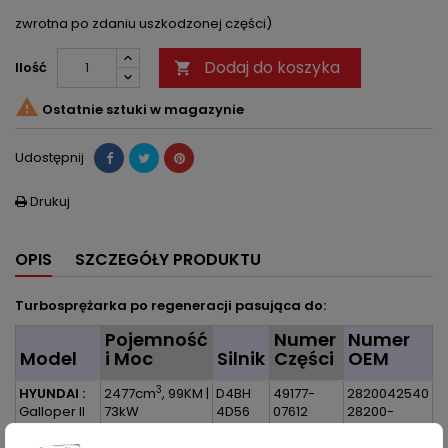
zwrotna po zdaniu uszkodzonej części)
Dodaj do koszyka
Ilość


Ostatnie sztuki w magazynie
Udostępnij
Drukuj

OPIS
SZCZEGÓŁY PRODUKTU
Turbosprężarka po regeneracji pasująca do:
Pojemność
Numer
Numer
Model
i Moc
Silnik
Części
OEM
3
HYUNDAI :
2477cm
, 99KM |
D4BH
49177-
2820042540
Galloper II
73kW
4D56
07612
28200-
2.5 TD
49177-
42540
MITSUBISHI
02513
DMX125024