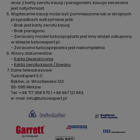
wraz z kartą zwrotu kaucji i paragonem, kaucja zwracana
jest natychmiast.
Wypłacenie kaucji może być pomniejszone lub w skrajnych
przypadkach wstrzymane jeśli:
- Brak jest karty zwrotu kaucji.
- Brak paragonu.
- Zwracany model turbosprężarki jest inny aniżeli zakupiony
w sklepie turboexpert.pl
- Zwracana turbosprężarka jest niekompletna.
Wzory dokumentów:
-
Karta Gwarancyjna
-
Karta zwrotu kaucji / towaru
Dane teleadresowe:
TurboExpert S.C
Byków, ul. Wrocławska 123
55-095 Mirków
Tel. +48 717 358 575 | +48 667 121 663
e-mail. info@turboexpert.pl