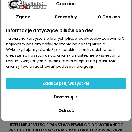
Cookies
:
49177-
MR355225
L200 II 2.5
02512
MD194845
TD
49177-
Zgody
Szczegóły
O Cookies
Pajero II 2.5
07616
TD
Informacje dotyczące plików cookies
Ta witryna korzysta z własnych plików cookie, aby zapewnić Ci
Dane zawarte w tabeli mogą odbiegać od rzeczywistości.
najwyższy poziom doświadczenia na naszej stronie .
Dokładamy wszelkich starań aby jednak tak nie było.
Najlepszym kryterium doboru części jest sprawdzenie
Wykorzystujemy również pliki cookie stron trzecich w celu
numerów producenta na uszkodzonej części.
ulepszenia naszych usług, analizy a nastepnie wyświetlania
reklam związanych z Twoimi preferencjami na podstawie
analizy Twoich zachowań podczas nawigacji.
Zaakceptuj wszystkie
Dostosuj
Odrzuć
JEŻELI NIE JESTEŚCIE PAŃSTWO PEWNI CO DO WYBRANEGO
PRODUKTU LUB OZNACZENIA Z PAŃSTWA TURBOSPRĘŻARKI