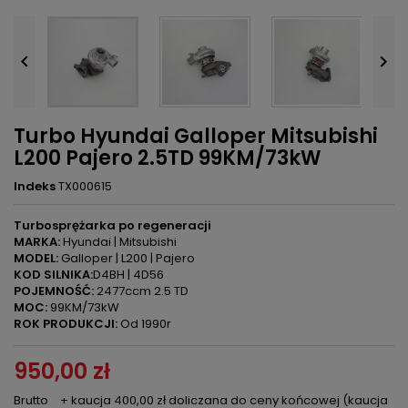


Turbo Hyundai Galloper Mitsubishi
L200 Pajero 2.5TD 99KM/73kW
Indeks
TX000615
Turbosprężarka po regeneracji
MARKA:
Hyundai | Mitsubishi
MODEL:
Galloper | L200 | Pajero
KOD SILNIKA:
D4BH | 4D56
POJEMNOŚĆ:
2477ccm 2.5 TD
MOC:
99KM/73kW
ROK PRODUKCJI:
Od 1990r
950,00 zł
Brutto
+ kaucja 400,00 zł doliczana do ceny końcowej (kaucja