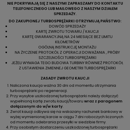
NIE POKRYWAJĄ SIĘ Z NASZYMI ZAPRASZAMY DO KONTAKTU
TELEFONICZNEGO LUB MAILOWEGO Z NASZYM DZIAŁEM
SPRZEDAŻY.
DO ZAKUPIONEJ TURBOSPRĘŻARKI OTRZYMUJĄ PAŃSTWO:
DOWÓD SPRZEDAŻY
KARTĘ ZWROTU TOWARU / KAUCJI
KARTĘ GWARANCYJNĄ NA 24 MIESIĄCE BEZ LIMITU
KILOMETRÓW
OGÓLNĄ INSTRUKCJĘ MONTAŻU
NA ŻYCZENIE PROTOKÓŁ Z OPERACJI DOWAŻANIA , PRÓBY
SZCZELNOŚCI TURBOSPRĘŻARKI
JEŻELI WYMAGA TEGO BUDOWA TURBINY RÓWNIEŻ PROTOKÓŁ
Z USTAWIENIA ZMIENNEJ GEOMETRII TURBOSPRĘŻARKI
ZASADY ZWROTU KAUCJI
Naliczona kaucja ważna 30 dni od momentu otrzymania
turbosprężarki po regeneracji.
Przy wysyłce uszkodzonej turbosprężarki należy dołączyć
wypełnioną kartę zwrotu kaucji/towaru
wraz z paragonem
dołączonym do w/w karty
.
Zwrot kaucji odbywa się na wskazany rachunek bankowy w
wyżej wymienionej karcie w ciągu 7 dni roboczych liczonych
od momentu odebrania przesyłki w siedzibie firmy.
Przy osobistym dostarczeniu uszkodzonej turbosprężarki