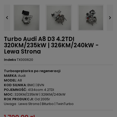


Turbo Audi A8 D3 4.2TDI
320KM/235kW | 326KM/240kW -
Lewa Strona
Indeks
TX000620
Turbosprężarka po regeneracji
MARKA:
Audi
MODEL:
A8
KOD SILNIKA:
BMC | BVN
POJEMNOŚĆ:
4134ccm 4.2TDI
MOC:
320KM/235kW | 326KM/240kW
ROK PRODUKCJI:
Od 2005r
Uwaga : Lewa Strona | Biturbo | TwinTurbo