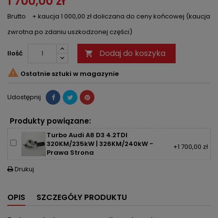
1 700,00 zł
Brutto
+ kaucja 1 000,00 zł doliczana do ceny końcowej (kaucja
zwrotna po zdaniu uszkodzonej części)
Dodaj do koszyka
Ilość


Ostatnie sztuki w magazynie
Udostępnij
Produkty powiązane:
Turbo Audi A8 D3 4.2TDI
320KM/235kW | 326KM/240kW -
+1 700,00 zł
Prawa Strona
Drukuj

OPIS
SZCZEGÓŁY PRODUKTU