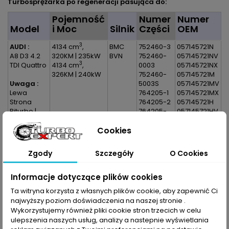
Turbosprężarka po regeneracji pasująca do:
Pojemność
Numer
Numer
Model
i Moc
Silnik
Części
OEM
3
AUDI :
4134 cm
,
BMC
752460-3
057145721N
A8 D3 4.2
320KM | 235kW
BVN
752460-
057145721NV
3
TDI Quattro
4134 cm
,
0003
057145721NX
326KM | 240kW
752460-
057145721M
Uwaga :
5003S
057145721MV
Lewa
764205-1
057145721MX
Strona
764205-2
057145721H
Biturbo |
764205-
057145721HV
TwinTurbo
0001
057145721HX
Cookies
764205-
0002
764205-
Zgody
Szczegóły
O Cookies
5001
764205-
5002
Informacje dotyczące plików cookies
764205-
Ta witryna korzysta z własnych plików cookie, aby zapewnić Ci
5001S
najwyższy poziom doświadczenia na naszej stronie .
764205-
Wykorzystujemy również pliki cookie stron trzecich w celu
5002S
ulepszenia naszych usług, analizy a nastepnie wyświetlania
765313-2