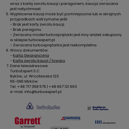
wraz z kartą zwrotu kaucji i paragonem, kaucja zwracana
jest natychmiast.
Wypłacenie kaucji może być pomniejszone lub w skrajnych
przypadkach wstrzymane jeśli:
- Brak jest karty zwrotu kaucji.
- Brak paragonu.
- Zwracany model turbosprężarki jest inny aniżeli zakupiony
w sklepie turboexpert.pl
- Zwracana turbosprężarka jest niekompletna.
Wzory dokumentów:
-
Karta Gwarancyjna
-
Karta zwrotu kaucji / towaru
Dane teleadresowe:
TurboExpert S.C
Byków, ul. Wrocławska 123
55-095 Mirków
Tel. +48 717 358 575 | +48 667 121 663
e-mail. info@turboexpert.pl