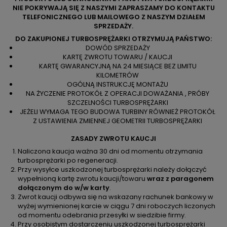
NIE POKRYWAJĄ SIĘ Z NASZYMI ZAPRASZAMY DO KONTAKTU
TELEFONICZNEGO LUB MAILOWEGO Z NASZYM DZIAŁEM
SPRZEDAŻY.
DO ZAKUPIONEJ TURBOSPRĘŻARKI OTRZYMUJĄ PAŃSTWO:
DOWÓD SPRZEDAŻY
KARTĘ ZWROTU TOWARU / KAUCJI
KARTĘ GWARANCYJNĄ NA 24 MIESIĄCE BEZ LIMITU
KILOMETRÓW
OGÓLNĄ INSTRUKCJĘ MONTAŻU
NA ŻYCZENIE PROTOKÓŁ Z OPERACJI DOWAŻANIA , PRÓBY
SZCZELNOŚCI TURBOSPRĘŻARKI
JEŻELI WYMAGA TEGO BUDOWA TURBINY RÓWNIEŻ PROTOKÓŁ
Z USTAWIENIA ZMIENNEJ GEOMETRII TURBOSPRĘŻARKI
ZASADY ZWROTU KAUCJI
Naliczona kaucja ważna 30 dni od momentu otrzymania
turbosprężarki po regeneracji.
Przy wysyłce uszkodzonej turbosprężarki należy dołączyć
wypełnioną kartę zwrotu kaucji/towaru
wraz z paragonem
dołączonym do w/w karty
.
Zwrot kaucji odbywa się na wskazany rachunek bankowy w
wyżej wymienionej karcie w ciągu 7 dni roboczych liczonych
od momentu odebrania przesyłki w siedzibie firmy.
Przy osobistym dostarczeniu uszkodzonej turbosprężarki