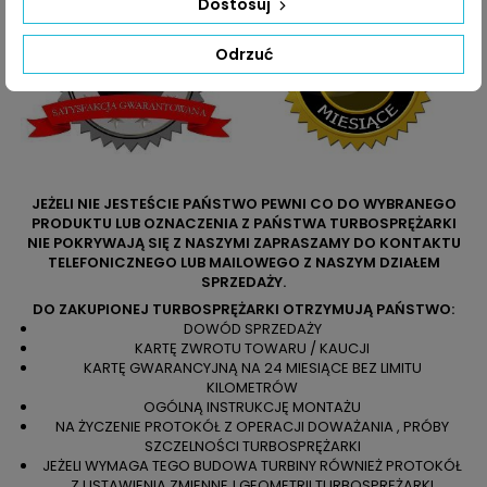
Dostosuj
Odrzuć
JEŻELI NIE JESTEŚCIE PAŃSTWO PEWNI CO DO WYBRANEGO
PRODUKTU LUB OZNACZENIA Z PAŃSTWA TURBOSPRĘŻARKI
NIE POKRYWAJĄ SIĘ Z NASZYMI ZAPRASZAMY DO KONTAKTU
TELEFONICZNEGO LUB MAILOWEGO Z NASZYM DZIAŁEM
SPRZEDAŻY.
DO ZAKUPIONEJ TURBOSPRĘŻARKI OTRZYMUJĄ PAŃSTWO:
DOWÓD SPRZEDAŻY
KARTĘ ZWROTU TOWARU / KAUCJI
KARTĘ GWARANCYJNĄ NA 24 MIESIĄCE BEZ LIMITU
KILOMETRÓW
OGÓLNĄ INSTRUKCJĘ MONTAŻU
NA ŻYCZENIE PROTOKÓŁ Z OPERACJI DOWAŻANIA , PRÓBY
SZCZELNOŚCI TURBOSPRĘŻARKI
JEŻELI WYMAGA TEGO BUDOWA TURBINY RÓWNIEŻ PROTOKÓŁ
Z USTAWIENIA ZMIENNEJ GEOMETRII TURBOSPRĘŻARKI