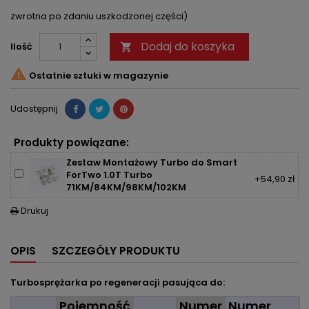
zwrotna po zdaniu uszkodzonej części)
Dodaj do koszyka
Ilość


Ostatnie sztuki w magazynie
Udostępnij
Produkty powiązane:
Zestaw Montażowy Turbo do Smart
ForTwo 1.0T Turbo
+54,90 zł
71KM/84KM/98KM/102KM
Drukuj

OPIS
SZCZEGÓŁY PRODUKTU
Turbosprężarka po regeneracji pasująca do:
Pojemność
Numer
Numer