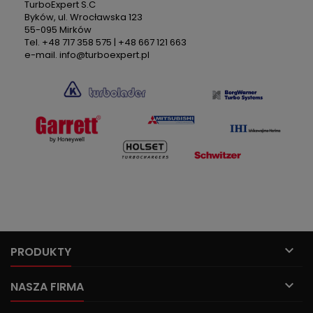
TurboExpert S.C
Byków, ul. Wrocławska 123
55-095 Mirków
Tel. +48 717 358 575 | +48 667 121 663
e-mail. info@turboexpert.pl

PRODUKTY

NASZA FIRMA