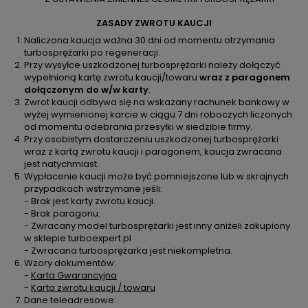
ZASADY ZWROTU KAUCJI
Naliczona kaucja ważna 30 dni od momentu otrzymania
turbosprężarki po regeneracji.
Przy wysyłce uszkodzonej turbosprężarki należy dołączyć
wypełnioną kartę zwrotu kaucji/towaru
wraz z paragonem
dołączonym do w/w karty
.
Zwrot kaucji odbywa się na wskazany rachunek bankowy w
wyżej wymienionej karcie w ciągu 7 dni roboczych liczonych
od momentu odebrania przesyłki w siedzibie firmy.
Przy osobistym dostarczeniu uszkodzonej turbosprężarki
wraz z kartą zwrotu kaucji i paragonem, kaucja zwracana
jest natychmiast.
Wypłacenie kaucji może być pomniejszone lub w skrajnych
przypadkach wstrzymane jeśli:
- Brak jest karty zwrotu kaucji.
- Brak paragonu.
- Zwracany model turbosprężarki jest inny aniżeli zakupiony
w sklepie turboexpert.pl
- Zwracana turbosprężarka jest niekompletna.
Wzory dokumentów:
-
Karta Gwarancyjna
-
Karta zwrotu kaucji / towaru
Dane teleadresowe: