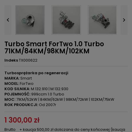


Turbo Smart ForTwo 1.0 Turbo
71KM/84KM/98KM/102KM
Indeks
TX000622
Turbosprężarka po regeneracji
MARKA:
Smart
MODEL:
ForTwo
KOD SILNIKA:
M 132.910 | M 132.930
POJEMNOŚĆ:
999ccm 1.0 Turbo
MOC:
71KM/52kW | 84KM/62kW | 98KM/72kW | 102KM/75kW
ROK PRODUKCJI:
Od 2007r
1 300,00 zł
Brutto
+ kaucja 500,00 zł doliczana do ceny końcowej (kaucja