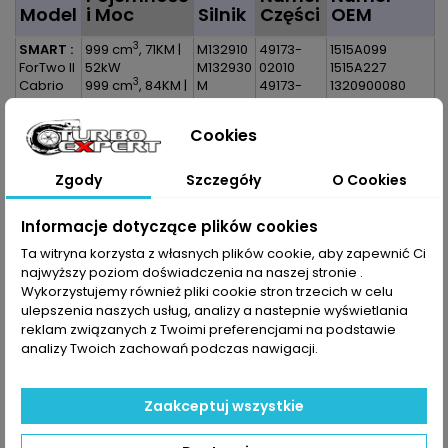
Model
i Moc
Silnik
Części
OEM
3
SMART :
999 cm
, 71KM |
M132910
49173-
1515A099
ForTwo II
52kW
M132930
02010
1515A227
3
Cabrio
999 cm
, 84KM |
M
49173-
1320900080
1.0 Turbo
62kW
132.910
02015
1320900180
3
ForTwo II
999 cm
, 98KM |
M
132090008080
Cookies
Coupe
72kW
132.930
132090018080
3
1.0 Turbo
999 cm
, 102KM |
A1320900080
ForTwo II
75kW
A1320900180
Zgody
Szczegóły
O Cookies
Brabus
A132090008080
Cabrio
A132090018080
Informacje dotyczące plików cookies
1.0 Turbo
ForTwo II
Ta witryna korzysta z własnych plików cookie, aby zapewnić Ci
Brabus
najwyższy poziom doświadczenia na naszej stronie .
Coupe
Wykorzystujemy również pliki cookie stron trzecich w celu
1.0 Turbo
ulepszenia naszych usług, analizy a nastepnie wyświetlania
reklam związanych z Twoimi preferencjami na podstawie
Dane zawarte w tabeli mogą odbiegać od rzeczywistości.
analizy Twoich zachowań podczas nawigacji.
Dokładamy wszelkich starań aby jednak tak nie było.
Najlepszym kryterium doboru części jest sprawdzenie
numerów producenta na uszkodzonej części.
Zaakceptuj wszystkie