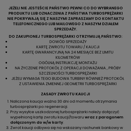
JEŻELI NIE JESTEŚCIE PAŃSTWO PEWNI CO DO WYBRANEGO
PRODUKTU LUB OZNACZENIA Z PAŃSTWA TURBOSPRĘŻARKI
NIE POKRYWAJĄ SIĘ Z NASZYMI ZAPRASZAMY DO KONTAKTU
TELEFONICZNEGO LUB MAILOWEGO Z NASZYM DZIAŁEM
SPRZEDAŻY.
DO ZAKUPIONEJ TURBOSPRĘŻARKI OTRZYMUJĄ PAŃSTWO:
DOWÓD SPRZEDAŻY
KARTĘ ZWROTU TOWARU / KAUCJI
KARTĘ GWARANCYJNĄ NA 24 MIESIĄCE BEZ LIMITU
KILOMETRÓW
OGÓLNĄ INSTRUKCJĘ MONTAŻU
NA ŻYCZENIE PROTOKÓŁ Z OPERACJI DOWAŻANIA , PRÓBY
SZCZELNOŚCI TURBOSPRĘŻARKI
JEŻELI WYMAGA TEGO BUDOWA TURBINY RÓWNIEŻ PROTOKÓŁ
Z USTAWIENIA ZMIENNEJ GEOMETRII TURBOSPRĘŻARKI
ZASADY ZWROTU KAUCJI
Naliczona kaucja ważna 30 dni od momentu otrzymania
turbosprężarki po regeneracji.
Przy wysyłce uszkodzonej turbosprężarki należy dołączyć
wypełnioną kartę zwrotu kaucji/towaru
wraz z paragonem
dołączonym do w/w karty
.
Zwrot kaucji odbywa się na wskazany rachunek bankowy w