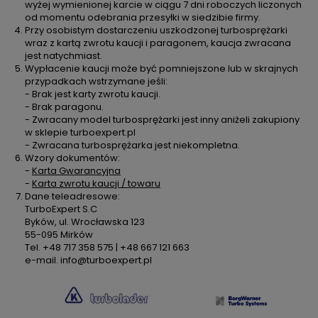
wyżej wymienionej karcie w ciągu 7 dni roboczych liczonych
od momentu odebrania przesyłki w siedzibie firmy.
Przy osobistym dostarczeniu uszkodzonej turbosprężarki
wraz z kartą zwrotu kaucji i paragonem, kaucja zwracana
jest natychmiast.
Wypłacenie kaucji może być pomniejszone lub w skrajnych
przypadkach wstrzymane jeśli:
- Brak jest karty zwrotu kaucji.
- Brak paragonu.
- Zwracany model turbosprężarki jest inny aniżeli zakupiony
w sklepie turboexpert.pl
- Zwracana turbosprężarka jest niekompletna.
Wzory dokumentów:
-
Karta Gwarancyjna
-
Karta zwrotu kaucji / towaru
Dane teleadresowe:
TurboExpert S.C
Byków, ul. Wrocławska 123
55-095 Mirków
Tel. +48 717 358 575 | +48 667 121 663
e-mail. info@turboexpert.pl