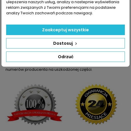
ulepszenia naszych usług, analizy a nastepnie wyświetlania
1.8 TSI
5303-970-
reklam związanych z Twoimi preferencjami na podstawie
0165
analizy Twoich zachowań podczas nawigacji.
5303-988-
0119
5303-988-
Zaakceptuj wszystkie
0141
5303-988-
0165
Dostosuj
Dane zawarte w tabeli mogą odbiegać od rzeczywistości.
Odrzuć
Dokładamy wszelkich starań aby jednak tak nie było.
Najlepszym kryterium doboru części jest sprawdzenie
numerów producenta na uszkodzonej części.