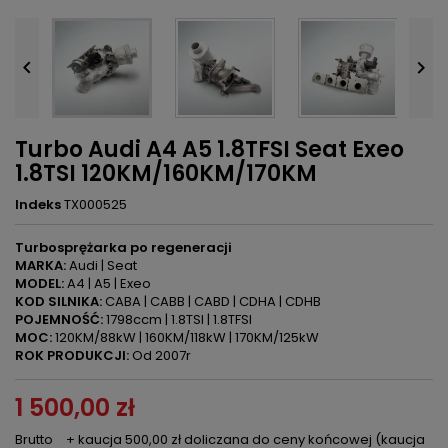


Turbo Audi A4 A5 1.8TFSI Seat Exeo
1.8TSI 120KM/160KM/170KM
Indeks
TX000525
Turbosprężarka po regeneracji
MARKA:
Audi | Seat
MODEL:
A4 | A5 | Exeo
KOD SILNIKA:
CABA | CABB | CABD | CDHA | CDHB
POJEMNOŚĆ:
1798ccm | 1.8TSI | 1.8TFSI
MOC:
120KM/88kW | 160KM/118kW | 170KM/125kW
ROK PRODUKCJI:
Od 2007r
1 500,00 zł
Brutto
+ kaucja 500,00 zł doliczana do ceny końcowej (kaucja