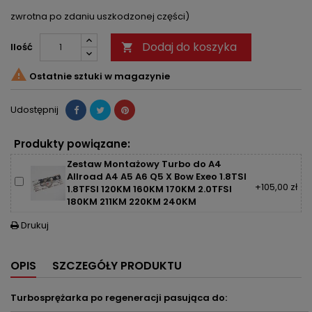
zwrotna po zdaniu uszkodzonej części)
Dodaj do koszyka
Ilość


Ostatnie sztuki w magazynie
Udostępnij
Produkty powiązane:
Zestaw Montażowy Turbo do A4
Allroad A4 A5 A6 Q5 X Bow Exeo 1.8TSI
+105,00 zł
1.8TFSI 120KM 160KM 170KM 2.0TFSI
180KM 211KM 220KM 240KM
Drukuj

OPIS
SZCZEGÓŁY PRODUKTU
Turbosprężarka po regeneracji pasująca do: