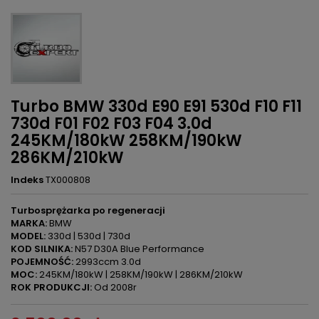
Turbo BMW 330d E90 E91 530d F10 F11
730d F01 F02 F03 F04 3.0d
245KM/180kW 258KM/190kW
286KM/210kW
Indeks
TX000808
Turbosprężarka po regeneracji
MARKA:
BMW
MODEL:
330d | 530d | 730d
KOD SILNIKA:
N57 D30A Blue Performance
POJEMNOŚĆ:
2993ccm 3.0d
MOC:
245KM/180kW | 258KM/190kW | 286KM/210kW
ROK PRODUKCJI:
Od 2008r