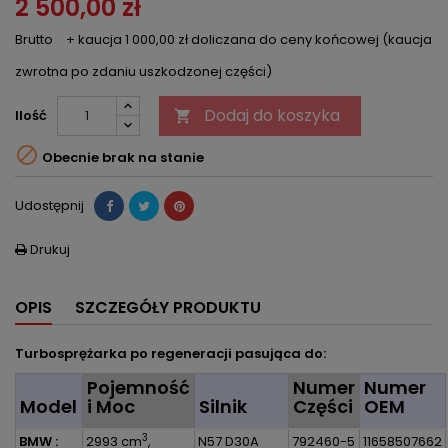
2 500,00 zł
Brutto
+ kaucja 1 000,00 zł doliczana do ceny końcowej (kaucja
zwrotna po zdaniu uszkodzonej części)
Dodaj do koszyka
Ilość


Obecnie brak na stanie
Udostępnij
Drukuj

OPIS
SZCZEGÓŁY PRODUKTU
Turbosprężarka po regeneracji pasująca do:
Pojemność
Numer
Numer
Model
i Moc
Silnik
Części
OEM
3
BMW :
2993 cm
,
N57 D30A
792460-5
11658507662