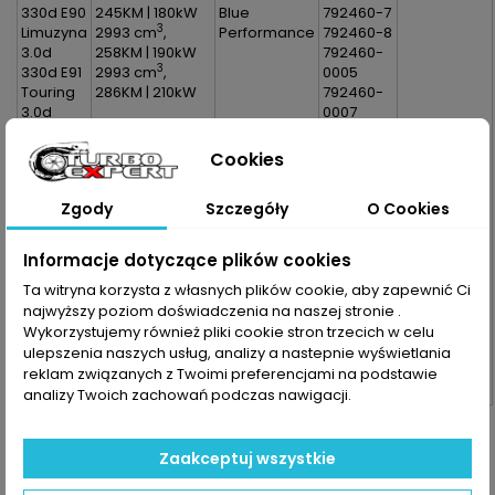
330d E90
245KM | 180kW
Blue
792460-7
3
Limuzyna
2993 cm
,
Performance
792460-8
3.0d
258KM | 190kW
792460-
3
330d E91
2993 cm
,
0005
Touring
286KM | 210kW
792460-
3.0d
0007
530d F10
792460-
Limuzyna
0008
Cookies
3.0d
792460-
530d F11
5005
Zgody
Szczegóły
O Cookies
Touring
792460-
3.0d
5007
730d F01
792460-
Informacje dotyczące plików cookies
3.0d
5008
Ta witryna korzysta z własnych plików cookie, aby zapewnić Ci
730d F02
792460-
najwyższy poziom doświadczenia na naszej stronie .
3.0d
5005S
730d F03
792460-
Wykorzystujemy również pliki cookie stron trzecich w celu
3.0d
5007S
ulepszenia naszych usług, analizy a nastepnie wyświetlania
730d F04
792460-
reklam związanych z Twoimi preferencjami na podstawie
3.0d
5008S
analizy Twoich zachowań podczas nawigacji.
Dane zawarte w tabeli mogą odbiegać od rzeczywistości.
Dokładamy wszelkich starań aby jednak tak nie było.
Zaakceptuj wszystkie
Najlepszym kryterium doboru części jest sprawdzenie