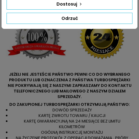
numerów producenta na uszkodzonej części.
Dostosuj
Odrzuć
JEŻELI NIE JESTEŚCIE PAŃSTWO PEWNI CO DO WYBRANEGO
PRODUKTU LUB OZNACZENIA Z PAŃSTWA TURBOSPRĘŻARKI
NIE POKRYWAJĄ SIĘ Z NASZYMI ZAPRASZAMY DO KONTAKTU
TELEFONICZNEGO LUB MAILOWEGO Z NASZYM DZIAŁEM
SPRZEDAŻY.
DO ZAKUPIONEJ TURBOSPRĘŻARKI OTRZYMUJĄ PAŃSTWO:
DOWÓD SPRZEDAŻY
KARTĘ ZWROTU TOWARU / KAUCJI
KARTĘ GWARANCYJNĄ NA 24 MIESIĄCE BEZ LIMITU
KILOMETRÓW
OGÓLNĄ INSTRUKCJĘ MONTAŻU
NA ŻYCZENIE PROTOKÓŁ Z OPERACJI DOWAŻANIA , PRÓBY