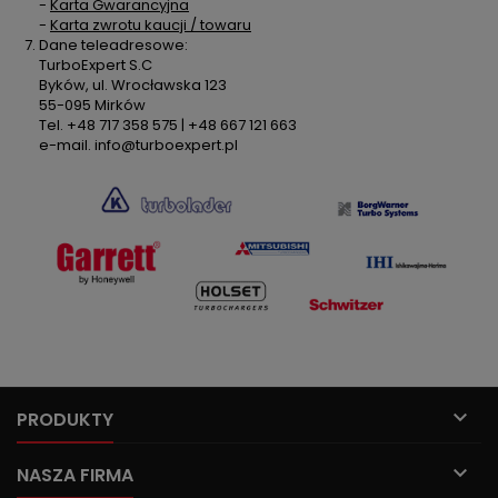
-
Karta Gwarancyjna
-
Karta zwrotu kaucji / towaru
Dane teleadresowe:
TurboExpert S.C
Byków, ul. Wrocławska 123
55-095 Mirków
Tel. +48 717 358 575 | +48 667 121 663
e-mail. info@turboexpert.pl

PRODUKTY

NASZA FIRMA