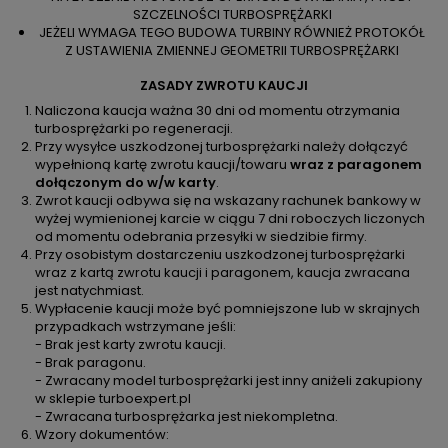
SZCZELNOŚCI TURBOSPRĘŻARKI
JEŻELI WYMAGA TEGO BUDOWA TURBINY RÓWNIEŻ PROTOKÓŁ
Z USTAWIENIA ZMIENNEJ GEOMETRII TURBOSPRĘŻARKI
ZASADY ZWROTU KAUCJI
Naliczona kaucja ważna 30 dni od momentu otrzymania
turbosprężarki po regeneracji.
Przy wysyłce uszkodzonej turbosprężarki należy dołączyć
wypełnioną kartę zwrotu kaucji/towaru
wraz z paragonem
dołączonym do w/w karty
.
Zwrot kaucji odbywa się na wskazany rachunek bankowy w
wyżej wymienionej karcie w ciągu 7 dni roboczych liczonych
od momentu odebrania przesyłki w siedzibie firmy.
Przy osobistym dostarczeniu uszkodzonej turbosprężarki
wraz z kartą zwrotu kaucji i paragonem, kaucja zwracana
jest natychmiast.
Wypłacenie kaucji może być pomniejszone lub w skrajnych
przypadkach wstrzymane jeśli:
- Brak jest karty zwrotu kaucji.
- Brak paragonu.
- Zwracany model turbosprężarki jest inny aniżeli zakupiony
w sklepie turboexpert.pl
- Zwracana turbosprężarka jest niekompletna.
Wzory dokumentów: