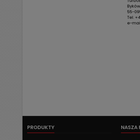
TurboE
Byków,
55-09
Tel. +
e-mail
PRODUKTY
NASZA 