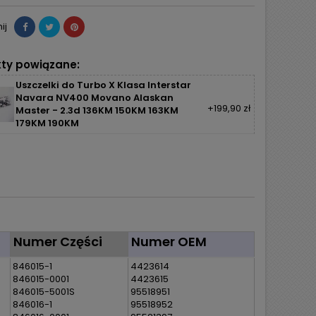
ij
ty powiązane:
Uszczelki do Turbo X Klasa Interstar
Navara NV400 Movano Alaskan
+199,90 zł
Master - 2.3d 136KM 150KM 163KM
179KM 190KM
Numer Części
Numer OEM
846015-1
4423614
846015-0001
4423615
846015-5001S
95518951
846016-1
95518952