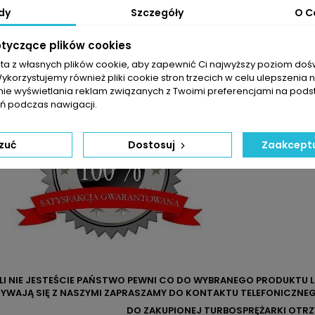
dy
Szczegóły
O C
otyczące plików cookies
arte w tabeli mogą odbiegać od rzeczywistości. Dokładamy wszelkic
m doboru części jest sprawdzenie numerów producenta na uszkodzon
sta z własnych plików cookie, aby zapewnić Ci najwyższy poziom do
Wykorzystujemy również pliki cookie stron trzecich w celu ulepszenia 
nie wyświetlania reklam związanych z Twoimi preferencjami na pods
 podczas nawigacji.
zuć
Dostosuj
Zaakceptu
ELI NIE JESTEŚCIE PAŃSTWO PEWNI CO DO WYBRANEGO PRODUKTU 
YWAJĄ SIĘ Z NASZYMI ZAPRASZAMY DO KONTAKTU TELEFONICZNEG
DO ZAKUPIONEJ TURBOSPRĘŻARKI OTR