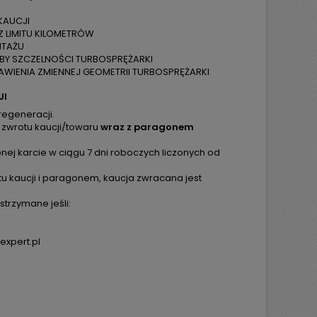
KAUCJI
Z LIMITU KILOMETRÓW
NTAŻU
ÓBY SZCZELNOŚCI TURBOSPRĘŻARKI
WIENIA ZMIENNEJ GEOMETRII TURBOSPRĘŻARKI
JI
regeneracji.
 zwrotu kaucji/towaru
wraz z paragonem
ej karcie w ciągu 7 dni roboczych liczonych od
tu kaucji i paragonem, kaucja zwracana jest
trzymane jeśli:
expert.pl