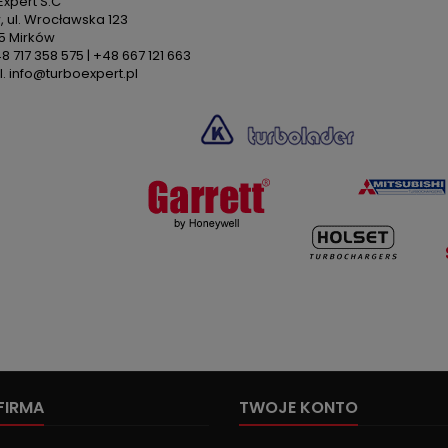
xpert S.C
 ul. Wrocławska 123
5 Mirków
48 717 358 575 | +48 667 121 663
. info@turboexpert.pl
FIRMA
TWOJE KONTO