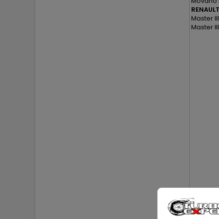
Movano B
RENAULT
Master II
Master II