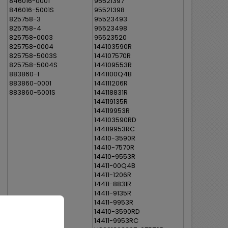
846016-0001
95521397
846016-5001S
95521398
825758-3
95523493
825758-4
95523498
825758-0003
95523520
825758-0004
144103590R
825758-5003S
144107570R
825758-5004S
144109553R
883860-1
1441100Q4B
883860-0001
144111206R
883860-5001S
144118831R
144119135R
144119953R
144103590RD
144119953RC
14410-3590R
14410-7570R
14410-9553R
14411-00Q4B
14411-1206R
14411-8831R
14411-9135R
14411-9953R
14410-3590RD
14411-9953RC