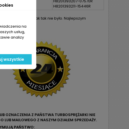
H8201393207-07570R
ookies
H8201393211-15446R
h starań aby jednak tak nie było. Najlepszym
ej części.
świadczenia na
naszych usług,
tawie analizy
j wszystkie
LUB OZNACZENIA Z PAŃSTWA TURBOSPRĘŻARKI NIE
O LUB MAILOWEGO Z NASZYM DZIAŁEM SPRZEDAŻY.
ZYMUJĄ PAŃSTWO: