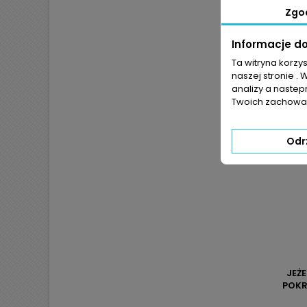
Zgo
Informacje d
Dane zaw
kryteriu
Ta witryna korzy
naszej stronie . 
analizy a nastep
Twoich zachowań
Odr
JEŻ
POKR