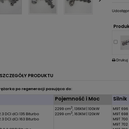

Udostępn
Produk
Drukuj

SZCZEGÓŁY PRODUKTU
ężarka po regeneracji pasująca do:
l
Pojemność i Moc
Silnik
3
2299 cm
, 136KM | 100kW
M9T 696
3
.3 DCI dCi 135 Biturbo
2299 cm
, 163KM | 120kW
M9T 698
.3 DCI dCi 163 Biturbo
M9T 700
M9T 702