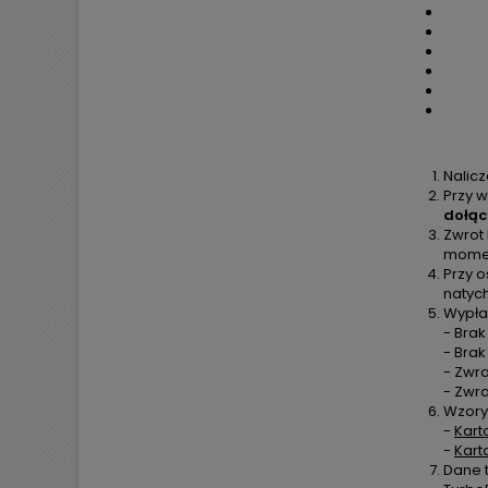
Nalic
Przy w
dołąc
Zwrot
moment
Przy o
natyc
Wypła
- Brak
- Bra
- Zwra
- Zwr
Wzory
-
Kart
-
Kart
Dane 