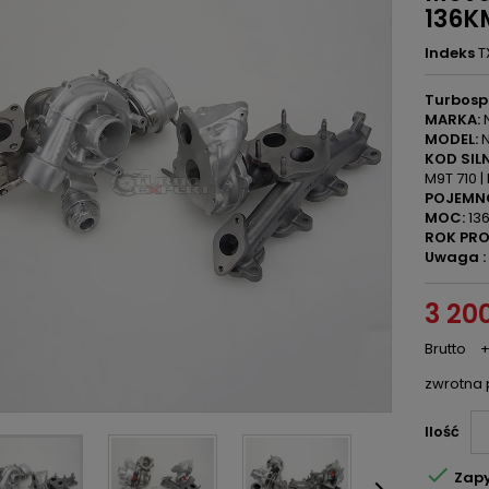
136K
Indeks
T
Turbosp
MARKA:
N
MODEL:
N
KOD SILN
M9T 710 |
POJEMN
MOC:
136
ROK PRO
Uwaga :
3 200
Brutto
+
zwrotna 
Ilość

Zapy