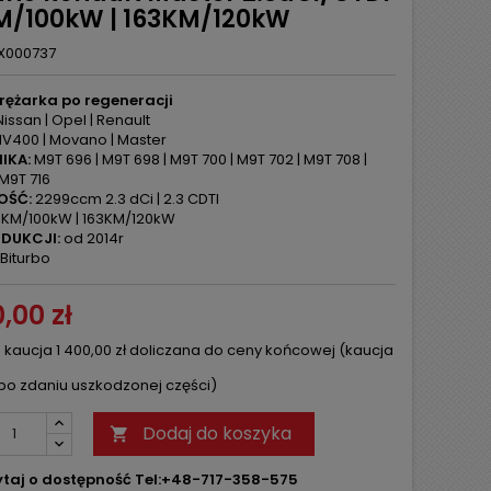
M/100kW | 163KM/120kW
X000737
rężarka po regeneracji
issan | Opel | Renault
V400 | Movano | Master
IKA:
M9T 696 | M9T 698 | M9T 700 | M9T 702 | M9T 708 |
 M9T 716
OŚĆ:
2299ccm 2.3 dCi | 2.3 CDTI
KM/100kW | 163KM/120kW
DUKCJI:
od 2014r
Biturbo
,00 zł
 kaucja 1 400,00 zł doliczana do ceny końcowej (kaucja
po zdaniu uszkodzonej części)
Dodaj do koszyka

taj o dostępność Tel:+48-717-358-575