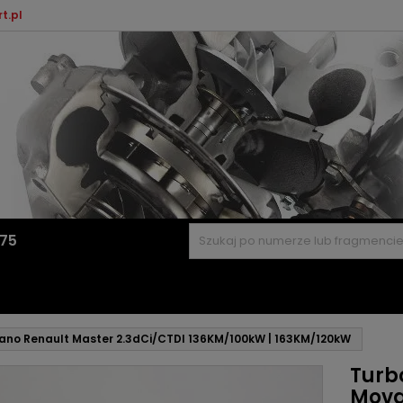
t.pl
575
ano Renault Master 2.3dCi/CTDI 136KM/100kW | 163KM/120kW
Turb
Mova