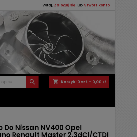
Witaj,
Zaloguj się
lub
Stwórz konto

shopping_cart
Koszyk:
0
szt. - 0,00 zł
o Do Nissan NV400 Opel
no Renault Master 2.3dCi/CTDI