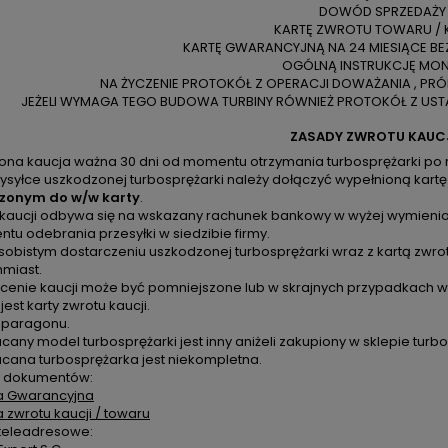
DOWÓD SPRZEDAŻY
KARTĘ ZWROTU TOWARU / 
KARTĘ GWARANCYJNĄ NA 24 MIESIĄCE BE
OGÓLNĄ INSTRUKCJĘ MO
NA ŻYCZENIE PROTOKÓŁ Z OPERACJI DOWAŻANIA , PR
JEŻELI WYMAGA TEGO BUDOWA TURBINY RÓWNIEŻ PROTOKÓŁ Z USTA
ZASADY ZWROTU KAUC
zona kaucja ważna 30 dni od momentu otrzymania turbosprężarki po 
ysyłce uszkodzonej turbosprężarki należy dołączyć wypełnioną kartę
zonym do w/w karty
.
 kaucji odbywa się na wskazany rachunek bankowy w wyżej wymienion
u odebrania przesyłki w siedzibie firmy.
sobistym dostarczeniu uszkodzonej turbosprężarki wraz z kartą zwro
hmiast.
cenie kaucji może być pomniejszone lub w skrajnych przypadkach ws
 jest karty zwrotu kaucji.
k paragonu.
cany model turbosprężarki jest inny aniżeli zakupiony w sklepie turbo
acana turbosprężarka jest niekompletna.
 dokumentów:
a Gwarancyjna
a zwrotu kaucji / towaru
teleadresowe: