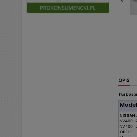

OPIS
Turbospr
Mode
NISSAN :
NV400 I 2
NV400 I 2
OPEL :