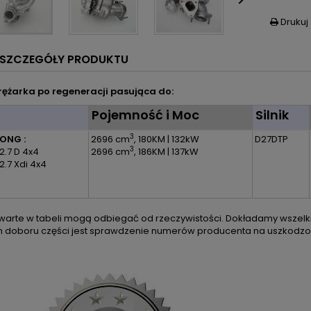

Drukuj

SZCZEGÓŁY PRODUKTU
ężarka po regeneracji pasująca do:
l
Pojemność i Moc
Silnik
3
ONG :
2696 cm
, 180KM | 132kW
D27DTP
3
 2.7 D 4x4
2696 cm
, 186KM | 137kW
 2.7 Xdi 4x4
arte w tabeli mogą odbiegać od rzeczywistości. Dokładamy wszelkic
m doboru części jest sprawdzenie numerów producenta na uszkodzon