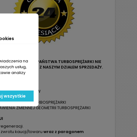
ookies
świadczenia na
LUB OZNACZENIA Z PAŃSTWA TURBOSPRĘŻARKI NIE
naszych usług,
O LUB MAILOWEGO Z NASZYM DZIAŁEM SPRZEDAŻY.
tawie analizy
ZYMUJĄ PAŃSTWO:
KAUCJI
Z LIMITU KILOMETRÓW
j wszystkie
NTAŻU
ÓBY SZCZELNOŚCI TURBOSPRĘŻARKI
WIENIA ZMIENNEJ GEOMETRII TURBOSPRĘŻARKI
JI
regeneracji.
 zwrotu kaucji/towaru
wraz z paragonem