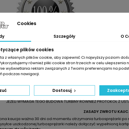
Cookies
dy
Szczegóły
O C
otyczące plików cookies
sta z własnych plików cookie, aby zapewnić Ci najwyższy poziom do
ELI NIE JESTEŚCIE PAŃSTWO PEWNI CO DO WYBRANEGO PRODUKTU 
Wykorzystujemy również pliki cookie stron trzecich w celu ulepszenia 
YWAJĄ SIĘ Z NASZYMI ZAPRASZAMY DO KONTAKTU TELEFONICZNEG
nie wyświetlania reklam związanych z Twoimi preferencjami na pods
DO ZAKUPIONEJ TURBOSPRĘŻARKI OTR
 podczas nawigacji.
DOWÓD SPRZEDAŻY
KARTĘ ZWROTU TOWARU / 
KARTĘ GWARANCYJNĄ NA 24 MIESIĄCE BE
zuć
Dostosuj
Zaakceptu
OGÓLNĄ INSTRUKCJĘ MO
NA ŻYCZENIE PROTOKÓŁ Z OPERACJI DOWAŻANIA , PR
JEŻELI WYMAGA TEGO BUDOWA TURBINY RÓWNIEŻ PROTOKÓŁ Z USTA
ZASADY ZWROTU KAUC
zona kaucja ważna 30 dni od momentu otrzymania turbosprężarki po 
ysyłce uszkodzonej turbosprężarki należy dołączyć wypełnioną kartę