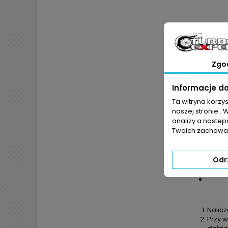
Zgo
Informacje d
Ta witryna korzy
JEŻ
naszej stronie . 
POKR
analizy a nastep
Twoich zachowań
Odr
Nalic
Przy w