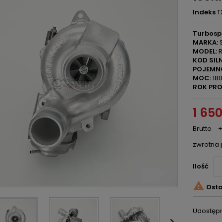
Indeks
T
Turbosp
MARKA:
MODEL:
R
KOD SILN
POJEMN
MOC:
180
ROK PRO
1 650
Brutto
+
zwrotna 
Ilość

Osta
Udostępn