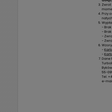
dołąc
Zwrot
moment
Przy o
natyc
Wypła
- Brak
- Bra
- Zwra
- Zwr
Wzory
-
Kart
-
Kart
Dane 
TurboE
Byków,
55-09
Tel. +
e-mail