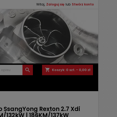
Witaj,
Zaloguj się
lub
Stwórz konto

shopping_cart
Koszyk:
0
szt. - 0,00 zł
o SsangYong Rexton 2.7 Xdi
M/132kW | 186KM/137kW