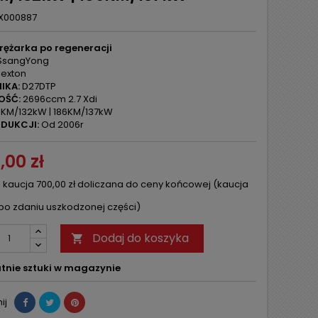
X000887
rężarka po regeneracji
SsangYong
exton
IKA:
D27DTP
OŚĆ:
2696ccm 2.7 Xdi
KM/132kW | 186KM/137kW
DUKCJI:
Od 2006r
,00 zł
 kaucja 700,00 zł doliczana do ceny końcowej (kaucja
po zdaniu uszkodzonej części)
Dodaj do koszyka

tnie sztuki w magazynie
ij