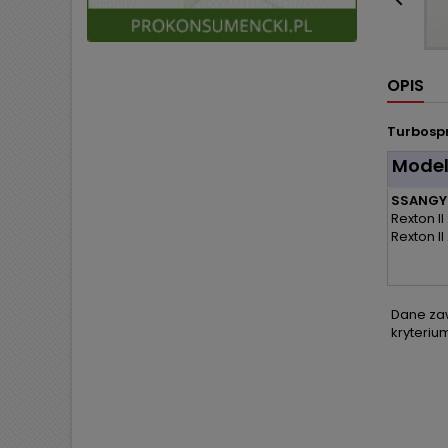

OPIS
Turbospr
Mode
SSANGY
Rexton II
Rexton II
Dane zaw
kryteriu