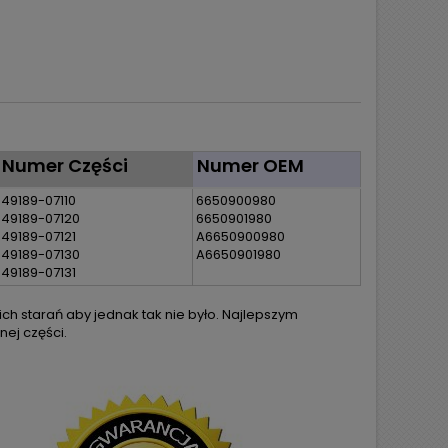
Numer Części
Numer OEM
49189-07110
6650900980
49189-07120
6650901980
49189-07121
A6650900980
49189-07130
A6650901980
49189-07131
h starań aby jednak tak nie było. Najlepszym
ej części.