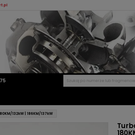
t.pl
575
 180KM/132kW | 186KM/137kW
Turb
180K