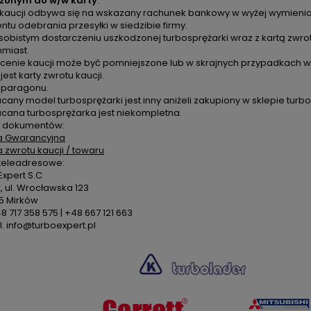
zonym do w/w karty
.
 kaucji odbywa się na wskazany rachunek bankowy w wyżej wymienion
u odebrania przesyłki w siedzibie firmy.
sobistym dostarczeniu uszkodzonej turbosprężarki wraz z kartą zwro
hmiast.
cenie kaucji może być pomniejszone lub w skrajnych przypadkach ws
 jest karty zwrotu kaucji.
k paragonu.
cany model turbosprężarki jest inny aniżeli zakupiony w sklepie turbo
acana turbosprężarka jest niekompletna.
 dokumentów:
a Gwarancyjna
a zwrotu kaucji / towaru
teleadresowe:
xpert S.C
 ul. Wrocławska 123
5 Mirków
48 717 358 575 | +48 667 121 663
. info@turboexpert.pl