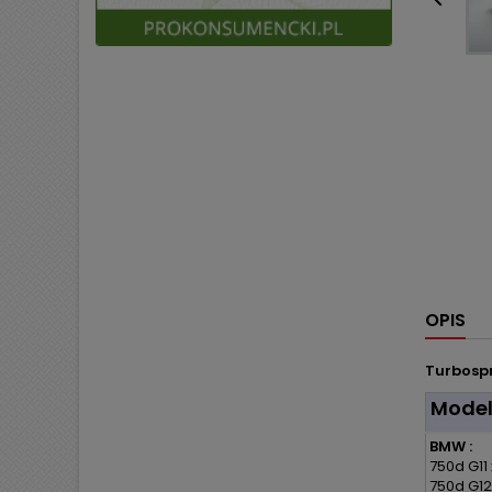

OPIS
Turbospr
Mode
BMW :
750d G11 
750d G12