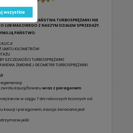
j wszystkie
LUB OZNACZENIA Z PAŃSTWA TURBOSPRĘŻARKI NIE
O LUB MAILOWEGO Z NASZYM DZIAŁEM SPRZEDAŻY.
ZYMUJĄ PAŃSTWO:
KAUCJI
Z LIMITU KILOMETRÓW
NTAŻU
ÓBY SZCZELNOŚCI TURBOSPRĘŻARKI
WIENIA ZMIENNEJ GEOMETRII TURBOSPRĘŻARKI
JI
regeneracji.
 zwrotu kaucji/towaru
wraz z paragonem
ej karcie w ciągu 7 dni roboczych liczonych od
tu kaucji i paragonem, kaucja zwracana jest
trzymane jeśli: