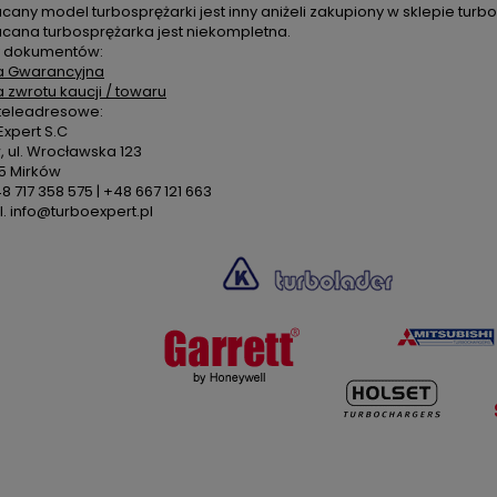
cany model turbosprężarki jest inny aniżeli zakupiony w sklepie turbo
acana turbosprężarka jest niekompletna.
 dokumentów:
a Gwarancyjna
a zwrotu kaucji / towaru
teleadresowe:
xpert S.C
 ul. Wrocławska 123
5 Mirków
48 717 358 575 | +48 667 121 663
. info@turboexpert.pl