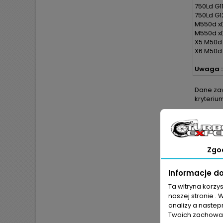
750Ld G11
750Ld G1
M550d xD
M550d xD
X5 M50d 
X6 M50d 
Uwaga :
Dane zaw
kryteriu
Zgo
Informacje d
Ta witryna korzy
naszej stronie . 
analizy a nastep
Twoich zachowań