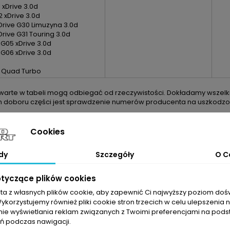
 xDrive 3.0d
2 xDrive 3.0d
rive G30 Limuzyna 3.0d
rive G31 Touring 3.0d
G05 xDrive 3.0d
G06 xDrive 3.0d
Quad Turbo
arte w tabeli mogą odbiegać od rzeczywistości. Dokładamy wszelkic
m doboru części jest sprawdzenie numerów producenta na uszkodzon
Cookies
dy
Szczegóły
O C
otyczące plików cookies
sta z własnych plików cookie, aby zapewnić Ci najwyższy poziom do
Wykorzystujemy również pliki cookie stron trzecich w celu ulepszenia 
nie wyświetlania reklam związanych z Twoimi preferencjami na pods
 podczas nawigacji.