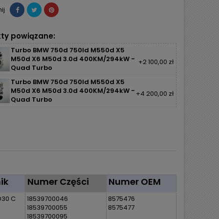
ij
ty powiązane:
Turbo BMW 750d 750ld M550d X5
M50d X6 M50d 3.0d 400KM/294kW -
+2 100,00 zł
Quad Turbo
Turbo BMW 750d 750ld M550d X5
M50d X6 M50d 3.0d 400KM/294kW -
+4 200,00 zł
Quad Turbo
nik
Numer Części
Numer OEM
D30 C
18539700046
8575476
18539700055
8575477
18539700095