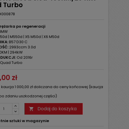
 Turbo
X000878
rężarka po regeneracji
BMW
50d | M550d | X5 M50d | X6 M50d
IKA:
B57 D30 C
OŚĆ:
2993ccm 3.0d
0KM | 294kW
DUKCJI:
Od 2016r
Quad Turbo
,00 zł
 kaucja 1 000,00 zł doliczana do ceny końcowej (kaucja
po zdaniu uszkodzonej części)
Dodaj do koszyka

tnie sztuki w magazynie