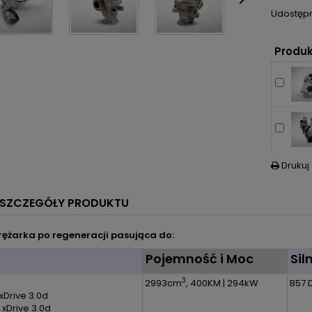

Udostępn
Produk
Drukuj

SZCZEGÓŁY PRODUKTU
ężarka po regeneracji pasująca do:
l
Pojemność i Moc
Sil
3
2993cm
, 400KM | 294kW
B57 
xDrive 3.0d
 xDrive 3.0d