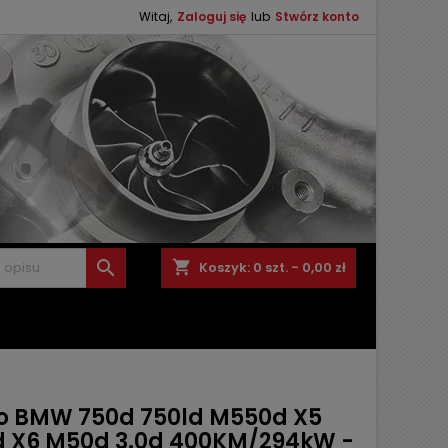
Witaj,
Zaloguj się
lub
Stwórz konto

shopping_cart
Koszyk:
0
szt. - 0,00 zł
o BMW 750d 750ld M550d X5
 X6 M50d 3.0d 400KM/294kW -