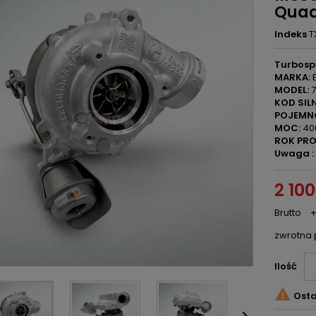
Quad
Indeks
T
Turbosp
MARKA:
MODEL:
7
KOD SILN
POJEMN
MOC:
40
ROK PRO
Uwaga :
2 100
Brutto
+
zwrotna 
Ilość

Osta