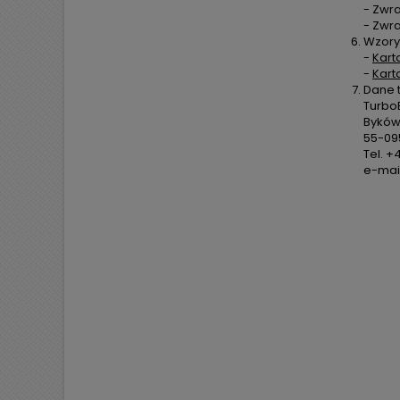
- Zwra
- Zwr
Wzory
-
Kart
-
Kart
Dane 
TurboE
Byków,
55-09
Tel. +
e-mail