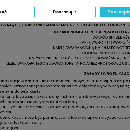
zuć
Dostosuj
Zaakceptu
ELI NIE JESTEŚCIE PAŃSTWO PEWNI CO DO WYBRANEGO PRODUKTU 
YWAJĄ SIĘ Z NASZYMI ZAPRASZAMY DO KONTAKTU TELEFONICZNEG
DO ZAKUPIONEJ TURBOSPRĘŻARKI OTR
DOWÓD SPRZEDAŻY
KARTĘ ZWROTU TOWARU / 
KARTĘ GWARANCYJNĄ NA 24 MIESIĄCE BE
OGÓLNĄ INSTRUKCJĘ MO
NA ŻYCZENIE PROTOKÓŁ Z OPERACJI DOWAŻANIA , PR
JEŻELI WYMAGA TEGO BUDOWA TURBINY RÓWNIEŻ PROTOKÓŁ Z USTA
ZASADY ZWROTU KAUC
zona kaucja ważna 30 dni od momentu otrzymania turbosprężarki po 
ysyłce uszkodzonej turbosprężarki należy dołączyć wypełnioną kartę
zonym do w/w karty
.
 kaucji odbywa się na wskazany rachunek bankowy w wyżej wymienion
u odebrania przesyłki w siedzibie firmy.
sobistym dostarczeniu uszkodzonej turbosprężarki wraz z kartą zwro
hmiast.
cenie kaucji może być pomniejszone lub w skrajnych przypadkach ws
 jest karty zwrotu kaucji.
k paragonu.