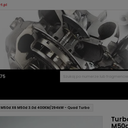
t.pl
575
 M50d X6 M50d 3.0d 400KM/294kW - Quad Turbo
Turb
M50d