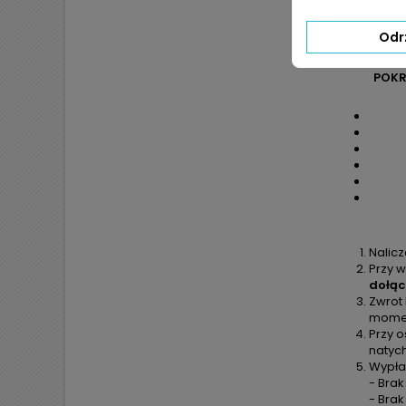
Odr
JEŻ
POKR
Nalic
Przy w
dołąc
Zwrot
moment
Przy o
natyc
Wypła
- Brak
- Bra