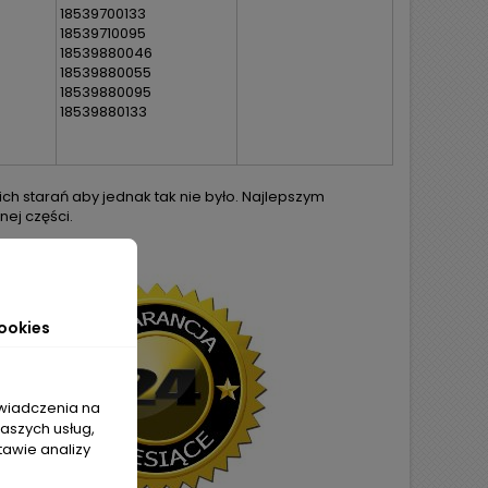
18539700133
18539710095
18539880046
18539880055
18539880095
18539880133
h starań aby jednak tak nie było. Najlepszym
ej części.
ookies
świadczenia na
naszych usług,
tawie analizy