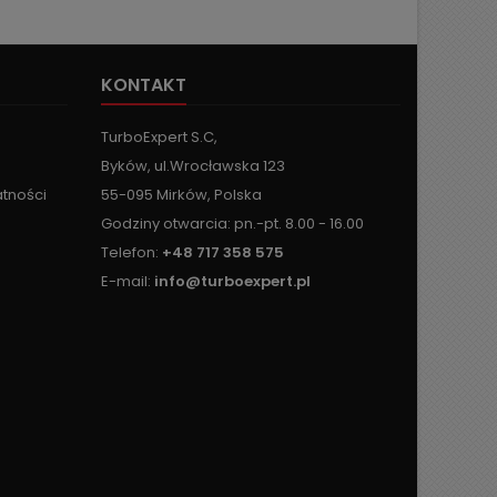
KONTAKT
TurboExpert S.C,
Byków, ul.Wrocławska 123
atności
55-095 Mirków, Polska
Godziny otwarcia: pn.-pt. 8.00 - 16.00
Telefon:
+48 717 358 575
E-mail:
info@turboexpert.pl