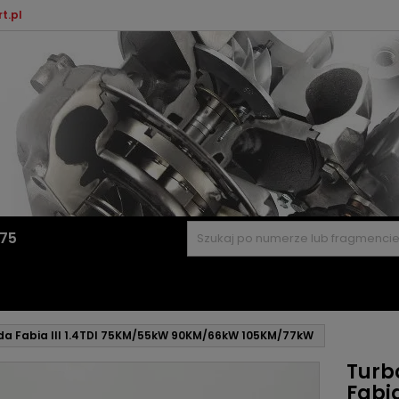
t.pl
575
koda Fabia III 1.4TDI 75KM/55kW 90KM/66kW 105KM/77kW
Turbo
Fabia