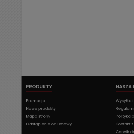
PRODUKTY
NASZA 
Promocje
Wysyłka i
Nowe produkty
Regulami
Mapa strony
Polityka 
Odstąpienie od umowy
Kontakt 
Cennik d