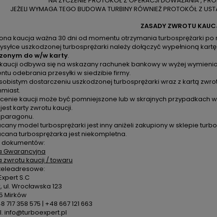
NA ŻYCZENIE PROTOKÓŁ Z OPERACJI DOWAŻANIA , PR
JEŻELI WYMAGA TEGO BUDOWA TURBINY RÓWNIEŻ PROTOKÓŁ Z USTA
ZASADY ZWROTU KAUC
zona kaucja ważna 30 dni od momentu otrzymania turbosprężarki po 
ysyłce uszkodzonej turbosprężarki należy dołączyć wypełnioną kartę
zonym do w/w karty
.
 kaucji odbywa się na wskazany rachunek bankowy w wyżej wymienion
u odebrania przesyłki w siedzibie firmy.
sobistym dostarczeniu uszkodzonej turbosprężarki wraz z kartą zwro
hmiast.
cenie kaucji może być pomniejszone lub w skrajnych przypadkach ws
 jest karty zwrotu kaucji.
k paragonu.
cany model turbosprężarki jest inny aniżeli zakupiony w sklepie turbo
acana turbosprężarka jest niekompletna.
 dokumentów:
a Gwarancyjna
a zwrotu kaucji / towaru
teleadresowe:
xpert S.C
 ul. Wrocławska 123
5 Mirków
48 717 358 575 | +48 667 121 663
. info@turboexpert.pl