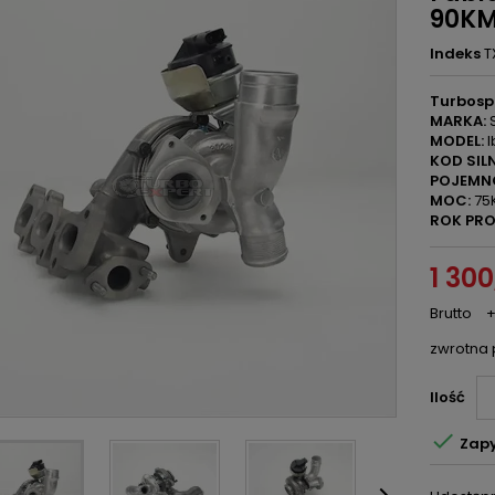
90KM
Indeks
T
Turbosp
MARKA:
S
MODEL:
I
KOD SILN
POJEMN
MOC:
75
ROK PRO
1 300
Brutto
+
zwrotna 
Ilość

Zapy