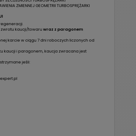
ÓBY SZCZELNOŚCI TURBOSPRĘŻARKI
WIENIA ZMIENNEJ GEOMETRII TURBOSPRĘŻARKI
JI
regeneracji.
 zwrotu kaucji/towaru
wraz z paragonem
ej karcie w ciągu 7 dni roboczych liczonych od
tu kaucji i paragonem, kaucja zwracana jest
trzymane jeśli:
expert.pl