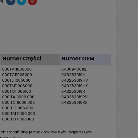
ij
Numer Części
Numer OEM
030TA11006000
54309400112
030TC11006000
04B253019H
030TL11006000
04B253019HV
030TM11006000
04B253019HX
030TO11006100
04B253019R
030 TA 11006 000
04B253019RV
030 TC 11006 000
04B253019RX
030 TL 11006 000
030 TM 11006 000
030 TO 11006 100
h starań aby jednak tak nie było. Najlepszym
ej części.