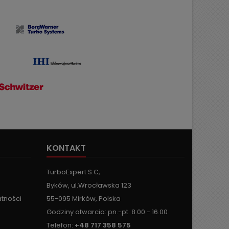
KONTAKT
TurboExpert S.C,
Byków, ul.Wrocławska 123
atności
55-095 Mirków, Polska
Godziny otwarcia: pn.-pt. 8.00 - 16.00
Telefon:
+48 717 358 575