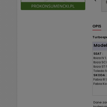

OPIS
Turbospr
Mode
SEAT :
Ibiza IV 1
Ibiza SC I
Ibiza ST I
Toledo IV
SKODA :
Fabia III 
Fabia Kom
Dane zaw
kryteriu