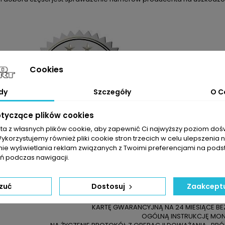
Cookies
dy
Szczegóły
O C
otyczące plików cookies
sta z własnych plików cookie, aby zapewnić Ci najwyższy poziom do
Wykorzystujemy również pliki cookie stron trzecich w celu ulepszenia 
nie wyświetlania reklam związanych z Twoimi preferencjami na pods
 podczas nawigacji.
ELI NIE JESTEŚCIE PAŃSTWO PEWNI CO DO WYBRANEGO PRODUKTU 
YWAJĄ SIĘ Z NASZYMI ZAPRASZAMY DO KONTAKTU TELEFONICZNEG
DO ZAKUPIONEJ TURBOSPRĘŻARKI OTR
zuć
Dostosuj
Zaakceptu
DOWÓD SPRZEDAŻY
KARTĘ ZWROTU TOWARU / 
KARTĘ GWARANCYJNĄ NA 24 MIESIĄCE BE
OGÓLNĄ INSTRUKCJĘ MO