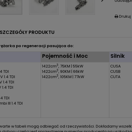

Udostępn
Drukuj

SZCZEGÓŁY PRODUKTU
ężarka po regeneracji pasująca do:
l
Pojemność i Moc
Silnik
3
1422cm
, 75KM | 55kW
CUSA
3
.4 TDI
1422cm
, 90KM | 66kW
CUSB
3
V 1.4 TDI
1422cm
, 105KM | 77kW
CUTA
V 1.4 TDI
 1.4 TDI
1.4 TDI
bi III 1.4 TDI
arte w tabeli mogą odbiegać od rzeczywistości. Dokładamy wszelkic
m doboru części jest sprawdzenie numerów producenta na uszkodzon