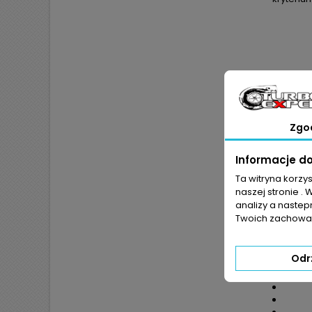
Zgo
Informacje d
Ta witryna korzy
naszej stronie . 
analizy a nastep
Twoich zachowań
JEŻ
POKR
Odr