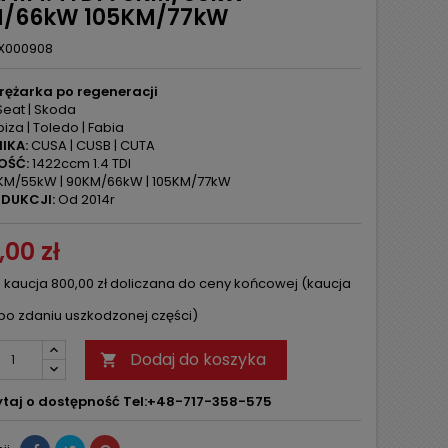
/66kW 105KM/77kW
X000908
rężarka po regeneracji
eat | Skoda
biza | Toledo | Fabia
IKA:
CUSA | CUSB | CUTA
OŚĆ:
1422ccm 1.4 TDI
KM/55kW | 90KM/66kW | 105KM/77kW
DUKCJI:
Od 2014r
,00 zł
 kaucja 800,00 zł doliczana do ceny końcowej (kaucja
po zdaniu uszkodzonej części)
Dodaj do koszyka

taj o dostępność Tel:+48-717-358-575