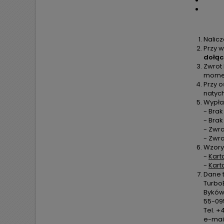
Nalic
Przy w
dołąc
Zwrot
moment
Przy o
natyc
Wypła
- Brak
- Bra
- Zwra
- Zwr
Wzory
-
Kart
-
Kart
Dane 
TurboE
Byków,
55-09
Tel. +
e-mail