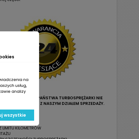
ookies
świadczenia na
naszych usług,
tawie analizy
LUB OZNACZENIA Z PAŃSTWA TURBOSPRĘŻARKI NIE
O LUB MAILOWEGO Z NASZYM DZIAŁEM SPRZEDAŻY.
ZYMUJĄ PAŃSTWO:
j wszystkie
KAUCJI
Z LIMITU KILOMETRÓW
NTAŻU