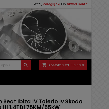
Witaj,
Zaloguj się
lub
Stwórz konto

shopping_cart
Koszyk:
0
szt. - 0,00 zł
 Seat Ibiza IV Toledo Iv Skoda
 III 1.4TDI 75KM/55kW