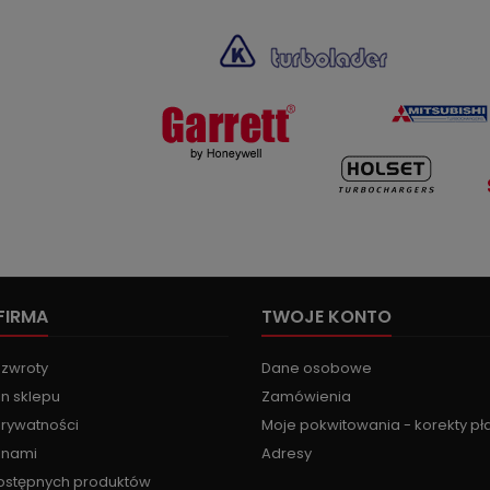
FIRMA
TWOJE KONTO
 zwroty
Dane osobowe
n sklepu
Zamówienia
prywatności
Moje pokwitowania - korekty pł
z nami
Adresy
ostępnych produktów