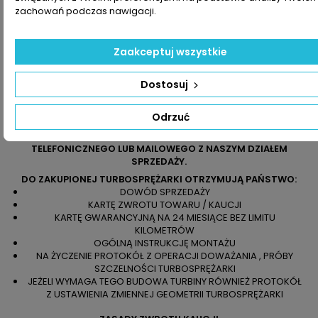
zachowań podczas nawigacji.
Zaakceptuj wszystkie
Dostosuj
JEŻELI NIE JESTEŚCIE PAŃSTWO PEWNI CO DO WYBRANEGO
Odrzuć
PRODUKTU LUB OZNACZENIA Z PAŃSTWA TURBOSPRĘŻARKI
NIE POKRYWAJĄ SIĘ Z NASZYMI ZAPRASZAMY DO KONTAKTU
TELEFONICZNEGO LUB MAILOWEGO Z NASZYM DZIAŁEM
SPRZEDAŻY.
DO ZAKUPIONEJ TURBOSPRĘŻARKI OTRZYMUJĄ PAŃSTWO:
DOWÓD SPRZEDAŻY
KARTĘ ZWROTU TOWARU / KAUCJI
KARTĘ GWARANCYJNĄ NA 24 MIESIĄCE BEZ LIMITU
KILOMETRÓW
OGÓLNĄ INSTRUKCJĘ MONTAŻU
NA ŻYCZENIE PROTOKÓŁ Z OPERACJI DOWAŻANIA , PRÓBY
SZCZELNOŚCI TURBOSPRĘŻARKI
JEŻELI WYMAGA TEGO BUDOWA TURBINY RÓWNIEŻ PROTOKÓŁ
Z USTAWIENIA ZMIENNEJ GEOMETRII TURBOSPRĘŻARKI