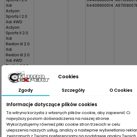
Xdi
54409900014
A67109007
Actyon
Sports I 2.0
Xdi 4WD
Actyon
Sports II 2.0
Xdi
Rexton III 2.0
Xdi
Rexton III 2.0
Xdi 4WD
Rodius II 2.0
Xdi
Cookies
Rodius II 2.0
Xdi 4WD
Zgody
Szczegóły
O Cookies
Dane zawarte w tabeli mogą odbiegać od rzeczywistości.
Dokładamy wszelkich starań aby jednak tak nie było.
Informacje dotyczące plików cookies
Najlepszym kryterium doboru części jest sprawdzenie
numerów producenta na uszkodzonej części.
Ta witryna korzysta z własnych plików cookie, aby zapewnić Ci
najwyższy poziom doświadczenia na naszej stronie .
Wykorzystujemy również pliki cookie stron trzecich w celu
ulepszenia naszych usług, analizy a nastepnie wyświetlania rekl
związanych z Twoimi preferencjami na podstawie analizy Twoich