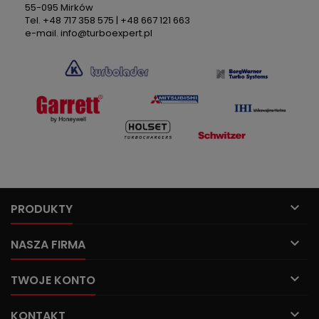
55-095 Mirków
Tel. +48 717 358 575 | +48 667 121 663
e-mail. info@turboexpert.pl

PRODUKTY

NASZA FIRMA

TWOJE KONTO

KONTAKT