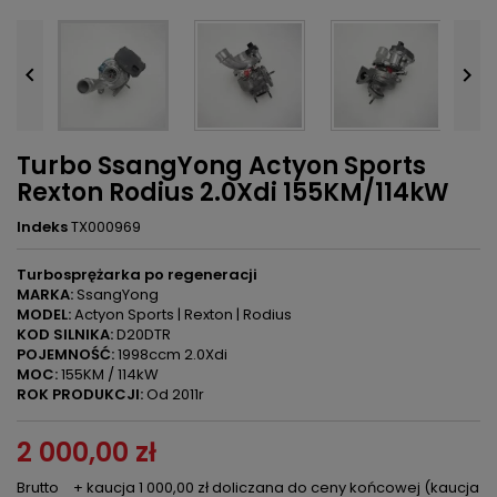


Turbo SsangYong Actyon Sports
Rexton Rodius 2.0Xdi 155KM/114kW
Indeks
TX000969
Turbosprężarka po regeneracji
MARKA:
SsangYong
MODEL:
Actyon Sports | Rexton | Rodius
KOD SILNIKA:
D20DTR
POJEMNOŚĆ:
1998ccm 2.0Xdi
MOC:
155KM / 114kW
ROK PRODUKCJI:
Od 2011r
2 000,00 zł
Brutto
+ kaucja 1 000,00 zł doliczana do ceny końcowej (kaucja