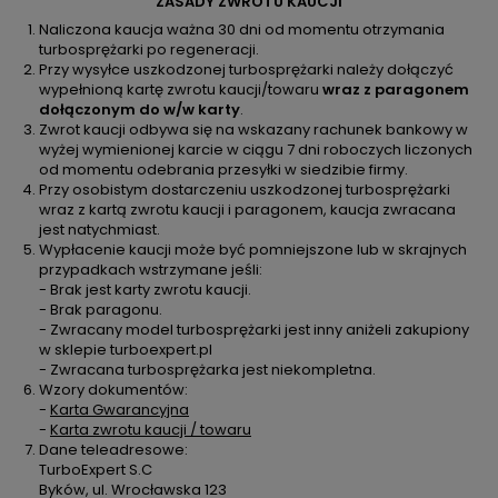
ZASADY ZWROTU KAUCJI
Naliczona kaucja ważna 30 dni od momentu otrzymania
turbosprężarki po regeneracji.
Przy wysyłce uszkodzonej turbosprężarki należy dołączyć
wypełnioną kartę zwrotu kaucji/towaru
wraz z paragonem
dołączonym do w/w karty
.
Zwrot kaucji odbywa się na wskazany rachunek bankowy w
wyżej wymienionej karcie w ciągu 7 dni roboczych liczonych
od momentu odebrania przesyłki w siedzibie firmy.
Przy osobistym dostarczeniu uszkodzonej turbosprężarki
wraz z kartą zwrotu kaucji i paragonem, kaucja zwracana
jest natychmiast.
Wypłacenie kaucji może być pomniejszone lub w skrajnych
przypadkach wstrzymane jeśli:
- Brak jest karty zwrotu kaucji.
- Brak paragonu.
- Zwracany model turbosprężarki jest inny aniżeli zakupiony
w sklepie turboexpert.pl
- Zwracana turbosprężarka jest niekompletna.
Wzory dokumentów:
-
Karta Gwarancyjna
-
Karta zwrotu kaucji / towaru
Dane teleadresowe:
TurboExpert S.C
Byków, ul. Wrocławska 123