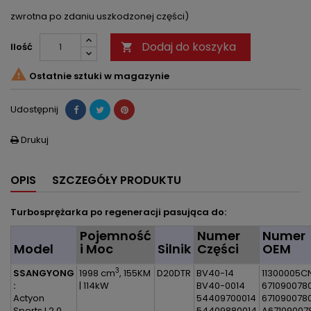
zwrotna po zdaniu uszkodzonej części)
Dodaj do koszyka
Ilość


Ostatnie sztuki w magazynie
Udostępnij
Drukuj

OPIS
SZCZEGÓŁY PRODUKTU
Turbosprężarka po regeneracji pasująca do:
Pojemność
Numer
Numer
Model
i Moc
Silnik
Części
OEM
3
SSANGYONG
1998 cm
, 155KM
D20DTR
BV40-14
11300005C
:
| 114kW
BV40-0014
671090078
Actyon
54409700014
671090078
Sports I 2.0
54409880014
A67109007