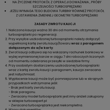
NA ŻYCZENIE PROTOKÓŁ Z OPERACJI DOWAŻANIA , PRÓBY
SZCZELNOŚCI TURBOSPRĘŻARKI
JEŻELI WYMAGA TEGO BUDOWA TURBINY RÓWNIEŻ PROTOKÓŁ
Z USTAWIENIA ZMIENNEJ GEOMETRII TURBOSPRĘŻARKI
ZASADY ZWROTU KAUCJI
Naliczona kaucja ważna 30 dni od momentu otrzymania
turbosprężarki po regeneracji.
Przy wysyłce uszkodzonej turbosprężarki należy dołączyć
wypełnioną kartę zwrotu kaucji/towaru
wraz z paragonem
dołączonym do w/w karty
.
Zwrot kaucji odbywa się na wskazany rachunek bankowy w
wyżej wymienionej karcie w ciągu 7 dni roboczych liczonych
od momentu odebrania przesyłki w siedzibie firmy.
Przy osobistym dostarczeniu uszkodzonej turbosprężarki
wraz z kartą zwrotu kaucji i paragonem, kaucja zwracana
jest natychmiast.
Wypłacenie kaucji może być pomniejszone lub w skrajnych
przypadkach wstrzymane jeśli:
- Brak jest karty zwrotu kaucji.
- Brak paragonu.
- Zwracany model turbosprężarki jest inny aniżeli zakupiony
w sklepie turboexpert.pl
- Zwracana turbosprężarka jest niekompletna.
Wzory dokumentów: