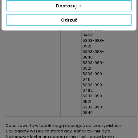
0411
Dostosuj
5303-980-
0492
5303-988-
Odrzuć
0411
5303-988-
0492
5303-988-
0521
5303-988-
0840
5303-989-
0521
5303-990-
0411
5303-990-
0492
5303-990-
0521
5303-990-
0840
Dane zawarte w tabeli mogą odbiegać od rzeczywistości.
Dokładamy wszelkich starań aby jednak tak nie było.
Najlepszym kryterium doboru części jest sprawdzenie