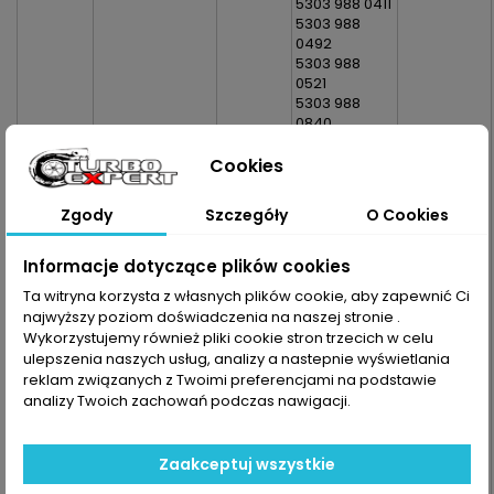
5303 988 0411
5303 988
0492
5303 988
0521
5303 988
0840
5303 989
0521
Cookies
5303 990 0411
5303 990
Zgody
Szczegóły
O Cookies
0492
5303 990
0521
Informacje dotyczące plików cookies
5303 990
Ta witryna korzysta z własnych plików cookie, aby zapewnić Ci
0840
najwyższy poziom doświadczenia na naszej stronie .
5303-970-
Wykorzystujemy również pliki cookie stron trzecich w celu
0411
ulepszenia naszych usług, analizy a nastepnie wyświetlania
5303-970-
reklam związanych z Twoimi preferencjami na podstawie
0492
analizy Twoich zachowań podczas nawigacji.
5303-970-
0521
5303-970-
0840
Zaakceptuj wszystkie
5303-980-