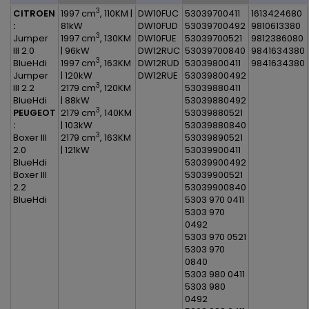
3
CITROEN
1997 cm
, 110KM |
DW10FUC
53039700411
1613424680
:
81kW
DW10FUD
53039700492
9810613380
3
Jumper
1997 cm
, 130KM
DW10FUE
53039700521
9812386080
III 2.0
| 96kW
DW12RUC
53039700840
9841634380
3
BlueHdi
1997 cm
, 163KM
DW12RUD
53039800411
9841634380
Jumper
| 120kW
DW12RUE
53039800492
3
III 2.2
2179 cm
, 120KM
53039880411
BlueHdi
| 88kW
53039880492
3
PEUGEOT
2179 cm
, 140KM
53039880521
:
| 103kW
53039880840
3
Boxer III
2179 cm
, 163KM
53039890521
2.0
| 121kW
53039900411
BlueHdi
53039900492
Boxer III
53039900521
2.2
53039900840
BlueHdi
5303 970 0411
5303 970
0492
5303 970 0521
5303 970
0840
5303 980 0411
5303 980
0492