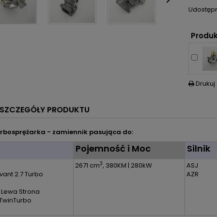

Udostępn
Produk
Drukuj

SZCZEGÓŁY PRODUKTU
rbosprężarka - zamiennik pasująca do:
l
Pojemność i Moc
Silnik
3
2671 cm
, 380KM | 280kW
ASJ
vant 2.7 Turbo
AZR
Lewa Strona
| TwinTurbo