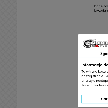
Dane zaw
kryteriu
Zgo
Informacje d
Ta witryna korzy
naszej stronie . 
analizy a nastep
Twoich zachowań
JEŻ
POKR
Odr