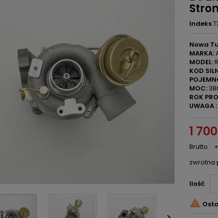
Stro
Indeks
T
Nowa Tu
MARKA:
A
MODEL:
R
KOD SILN
POJEMN
MOC:
38
ROK PRO
UWAGA :
1 700
Brutto
+
zwrotna 
Ilość

Osta