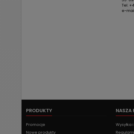
Tel. +
e-mail
PRODUKTY
NASZA 
Promocje
Wysyłka i
Nowe produkty
Regulami