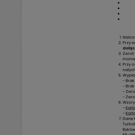
Nalic
Przy w
dołąc
Zwrot
moment
Przy o
natyc
Wypła
- Brak
- Bra
- Zwra
- Zwr
Wzory
-
Kart
-
Kart
Dane 
TurboE
Byków,
55-09