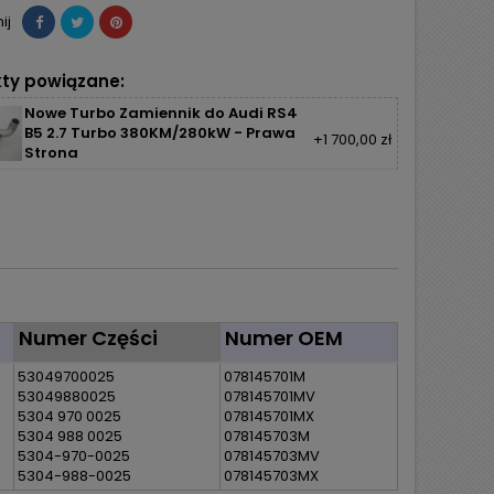
ij
ty powiązane:
Nowe Turbo Zamiennik do Audi RS4
B5 2.7 Turbo 380KM/280kW - Prawa
+1 700,00 zł
Strona
Numer Części
Numer OEM
53049700025
078145701M
53049880025
078145701MV
5304 970 0025
078145701MX
5304 988 0025
078145703M
5304-970-0025
078145703MV
5304-988-0025
078145703MX