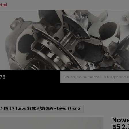
t.pl
575
S4 B5 2.7 Turbo 380KM/280kW - Lewa Strona
Nowe
B5 2