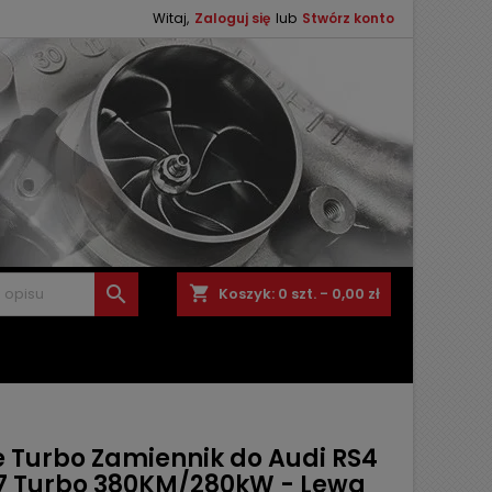
Witaj,
Zaloguj się
lub
Stwórz konto

shopping_cart
Koszyk:
0
szt. - 0,00 zł
 Turbo Zamiennik do Audi RS4
.7 Turbo 380KM/280kW - Lewa