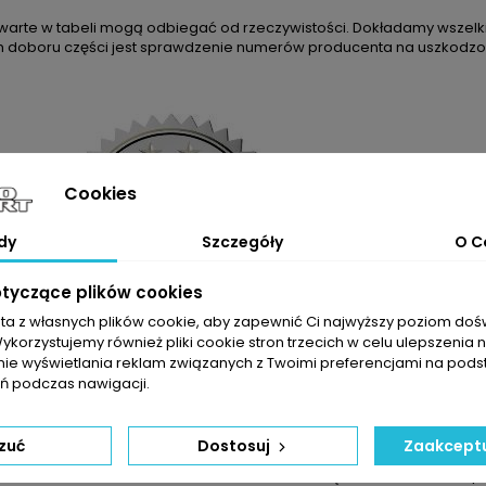
arte w tabeli mogą odbiegać od rzeczywistości. Dokładamy wszelkic
m doboru części jest sprawdzenie numerów producenta na uszkodzon
Cookies
dy
Szczegóły
O C
otyczące plików cookies
sta z własnych plików cookie, aby zapewnić Ci najwyższy poziom do
Wykorzystujemy również pliki cookie stron trzecich w celu ulepszenia 
nie wyświetlania reklam związanych z Twoimi preferencjami na pods
 podczas nawigacji.
ELI NIE JESTEŚCIE PAŃSTWO PEWNI CO DO WYBRANEGO PRODUKTU 
YWAJĄ SIĘ Z NASZYMI ZAPRASZAMY DO KONTAKTU TELEFONICZNEG
DO ZAKUPIONEJ TURBOSPRĘŻARKI OTR
zuć
Dostosuj
Zaakceptu
DOWÓD SPRZEDAŻY
KARTĘ ZWROTU TOWARU / 