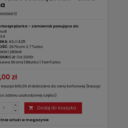
na
X000697Z
rbosprężarka - zamiennik pasująca do:
udi
S4
IKA:
ASJ | AZR
OŚĆ:
2671ccm 2.7 Turbo
0KM | 280kW
DUKCJI:
Od 2000r
Lewa Strona | Biturbo | TwinTurbo
,00 zł
 kaucja 600,00 zł doliczana do ceny końcowej (kaucja
po zdaniu uszkodzonej części)
Dodaj do koszyka

tnie sztuki w magazynie