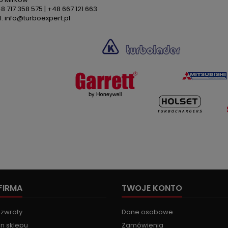
48 717 358 575 | +48 667 121 663
. info@turboexpert.pl
FIRMA
TWOJE KONTO
 zwroty
Dane osobowe
n sklepu
Zamówienia