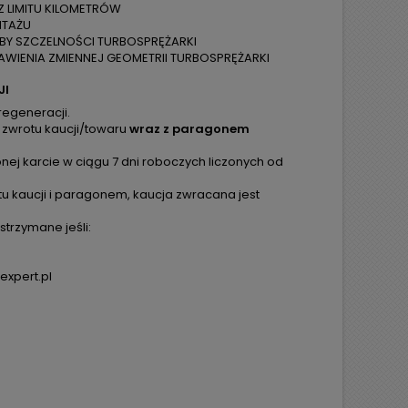
Z LIMITU KILOMETRÓW
NTAŻU
ÓBY SZCZELNOŚCI TURBOSPRĘŻARKI
WIENIA ZMIENNEJ GEOMETRII TURBOSPRĘŻARKI
JI
regeneracji.
 zwrotu kaucji/towaru
wraz z paragonem
ej karcie w ciągu 7 dni roboczych liczonych od
tu kaucji i paragonem, kaucja zwracana jest
trzymane jeśli:
expert.pl