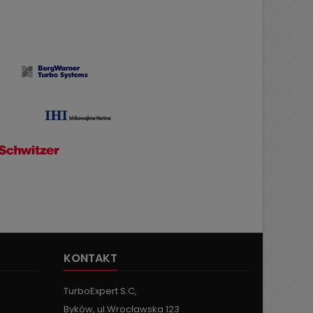
KONTAKT
TurboExpert S.C,
Byków, ul.Wrocławska 123