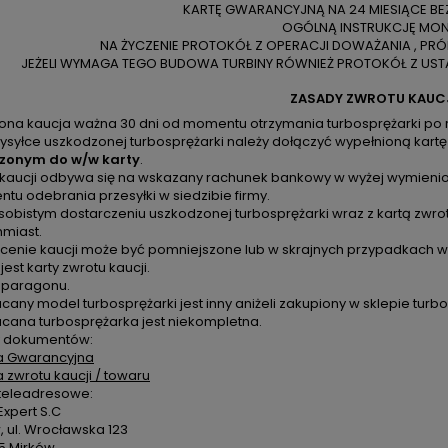
KARTĘ GWARANCYJNĄ NA 24 MIESIĄCE BE
OGÓLNĄ INSTRUKCJĘ MO
NA ŻYCZENIE PROTOKÓŁ Z OPERACJI DOWAŻANIA , PR
JEŻELI WYMAGA TEGO BUDOWA TURBINY RÓWNIEŻ PROTOKÓŁ Z USTA
ZASADY ZWROTU KAUC
zona kaucja ważna 30 dni od momentu otrzymania turbosprężarki po 
ysyłce uszkodzonej turbosprężarki należy dołączyć wypełnioną kartę
zonym do w/w karty
.
 kaucji odbywa się na wskazany rachunek bankowy w wyżej wymienion
u odebrania przesyłki w siedzibie firmy.
sobistym dostarczeniu uszkodzonej turbosprężarki wraz z kartą zwro
hmiast.
cenie kaucji może być pomniejszone lub w skrajnych przypadkach ws
 jest karty zwrotu kaucji.
k paragonu.
cany model turbosprężarki jest inny aniżeli zakupiony w sklepie turbo
acana turbosprężarka jest niekompletna.
 dokumentów:
a Gwarancyjna
a zwrotu kaucji / towaru
teleadresowe:
xpert S.C
 ul. Wrocławska 123
5 Mirków