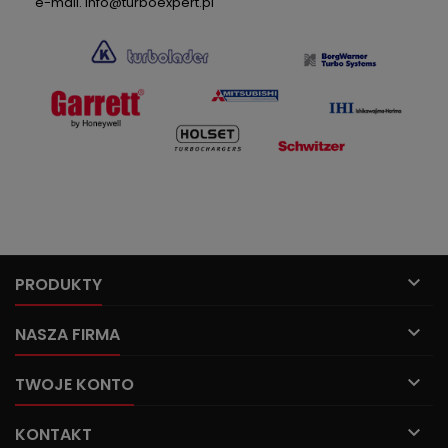
e-mail. info@turboexpert.pl

PRODUKTY

NASZA FIRMA

TWOJE KONTO

KONTAKT