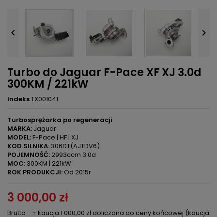


Turbo do Jaguar F-Pace XF XJ 3.0d
300KM / 221kW
Indeks
TX001041
Turbosprężarka po regeneracji
MARKA:
Jaguar
MODEL:
F-Pace | HF | XJ
KOD SILNIKA:
306DT(AJTDV6)
POJEMNOŚĆ:
2993ccm 3.0d
MOC:
300KM | 221kW
ROK PRODUKCJI:
Od 2015r
3 000,00 zł
Brutto
+ kaucja 1 000,00 zł doliczana do ceny końcowej (kaucja