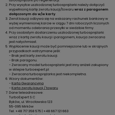
turbosprężarki po regeneracji.
Przy wysyłce uszkodzonej turbosprężarki należy dołączyć
wypełnioną kartę zwrotu kaucji/towaru
wraz z paragonem
dołączonym do w/w karty
.
Zwrot kaucji odbywa się na wskazany rachunek bankowy w
wyżej wymienionej karcie w ciągu 7 dni roboczych liczonych
od momentu odebrania przesyłki w siedzibie firmy.
Przy osobistym dostarczeniu uszkodzonej turbosprężarki
wraz z kartą zwrotu kaucji i paragonem, kaucja zwracana
jest natychmiast.
Wypłacenie kaucji może być pomniejszone lub w skrajnych
przypadkach wstrzymane jeśli:
- Brak jest karty zwrotu kaucji.
- Brak paragonu.
- Zwracany model turbosprężarki jest inny aniżeli zakupiony
w sklepie turboexpert.pl
- Zwracana turbosprężarka jest niekompletna.
Wzory dokumentów:
-
Karta Gwarancyjna
-
Karta zwrotu kaucji / towaru
Dane teleadresowe:
TurboExpert S.C
Byków, ul. Wrocławska 123
55-095 Mirków
Tel. +48 717 358 575 | +48 667 121 663