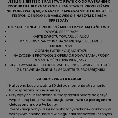
JEŻELI NIE JESTEŚCIE PAŃSTWO PEWNI CO DO WYBRANEGO
PRODUKTU LUB OZNACZENIA Z PAŃSTWA TURBOSPRĘŻARKI
NIE POKRYWAJĄ SIĘ Z NASZYMI ZAPRASZAMY DO KONTAKTU
TELEFONICZNEGO LUB MAILOWEGO Z NASZYM DZIAŁEM
SPRZEDAŻY.
DO ZAKUPIONEJ TURBOSPRĘŻARKI OTRZYMUJĄ PAŃSTWO:
DOWÓD SPRZEDAŻY
KARTĘ ZWROTU TOWARU / KAUCJI
KARTĘ GWARANCYJNĄ NA 24 MIESIĄCE BEZ LIMITU
KILOMETRÓW
OGÓLNĄ INSTRUKCJĘ MONTAŻU
NA ŻYCZENIE PROTOKÓŁ Z OPERACJI DOWAŻANIA , PRÓBY
SZCZELNOŚCI TURBOSPRĘŻARKI
JEŻELI WYMAGA TEGO BUDOWA TURBINY RÓWNIEŻ PROTOKÓŁ
Z USTAWIENIA ZMIENNEJ GEOMETRII TURBOSPRĘŻARKI
ZASADY ZWROTU KAUCJI
Naliczona kaucja ważna 30 dni od momentu otrzymania
turbosprężarki po regeneracji.
Przy wysyłce uszkodzonej turbosprężarki należy dołączyć
wypełnioną kartę zwrotu kaucji/towaru
wraz z paragonem
dołączonym do w/w karty
.
Zwrot kaucji odbywa się na wskazany rachunek bankowy w
wyżej wymienionej karcie w ciągu 7 dni roboczych liczonych