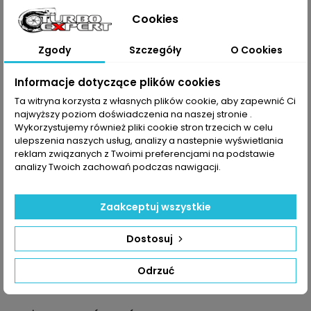
Multicar
VA720706
35242125G
Cookies
VA720710
35242125H
N/A
VA720802
35244215F
VA720805
F41CAYS0046B
Zgody
Szczegóły
O Cookies
VA720811
VA720911
Informacje dotyczące plików cookies
VA722110
Ta witryna korzysta z własnych plików cookie, aby zapewnić Ci
Dane zawarte w tabeli mogą odbiegać od rzeczywistości.
najwyższy poziom doświadczenia na naszej stronie .
Dokładamy wszelkich starań aby jednak tak nie było.
Wykorzystujemy również pliki cookie stron trzecich w celu
Najlepszym kryterium doboru części jest sprawdzenie
ulepszenia naszych usług, analizy a nastepnie wyświetlania
numerów producenta na uszkodzonej części.
reklam związanych z Twoimi preferencjami na podstawie
analizy Twoich zachowań podczas nawigacji.
Zaakceptuj wszystkie
Dostosuj
Odrzuć