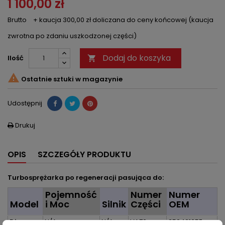
1 100,00 zł
Brutto
+ kaucja 300,00 zł doliczana do ceny końcowej (kaucja
zwrotna po zdaniu uszkodzonej części)
Dodaj do koszyka
Ilość


Ostatnie sztuki w magazynie
Udostępnij
Drukuj

OPIS
SZCZEGÓŁY PRODUKTU
Turbosprężarka po regeneracji pasująca do:
Pojemność
Numer
Numer
Model
i Moc
Silnik
Części
OEM
Diverse
N/A
N/A
VA72
35242125F