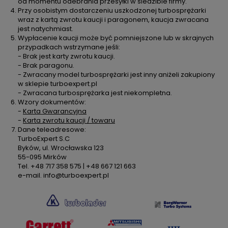
od momentu odebrania przesyłki w siedzibie firmy.
Przy osobistym dostarczeniu uszkodzonej turbosprężarki
wraz z kartą zwrotu kaucji i paragonem, kaucja zwracana
jest natychmiast.
Wypłacenie kaucji może być pomniejszone lub w skrajnych
przypadkach wstrzymane jeśli:
- Brak jest karty zwrotu kaucji.
- Brak paragonu.
- Zwracany model turbosprężarki jest inny aniżeli zakupiony
w sklepie turboexpert.pl
- Zwracana turbosprężarka jest niekompletna.
Wzory dokumentów:
-
Karta Gwarancyjna
-
Karta zwrotu kaucji / towaru
Dane teleadresowe:
TurboExpert S.C
Byków, ul. Wrocławska 123
55-095 Mirków
Tel. +48 717 358 575 | +48 667 121 663
e-mail. info@turboexpert.pl