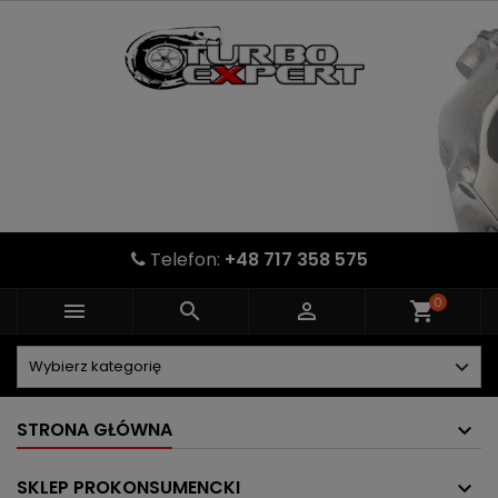
Telefon:
+48 717 358 575
0



shopping_cart
STRONA GŁÓWNA
SKLEP PROKONSUMENCKI