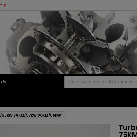
t.pl
575
KM/55kW 78KM/57kW 90KM/66kW
Turb
75KM