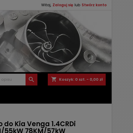
Witaj,
Zaloguj się
lub
Stwórz konto

shopping_cart
Koszyk:
0
szt. - 0,00 zł
o do Kia Venga 1.4CRDi
/55kW 78KM/57kW