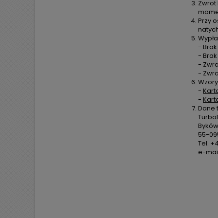
Zwrot
moment
Przy o
natyc
Wypła
- Brak
- Bra
- Zwra
- Zwr
Wzory
-
Kart
-
Kart
Dane 
TurboE
Byków,
55-09
Tel. +
e-mail