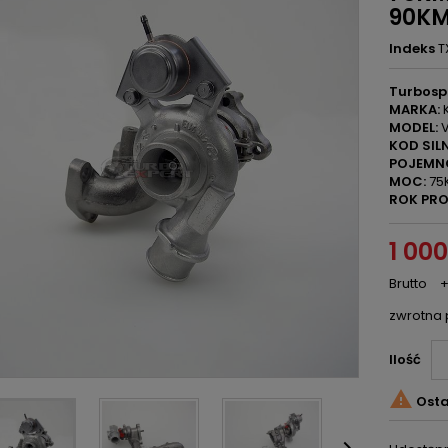
90K
Indeks
T
Turbosp
MARKA:
K
MODEL:
V
KOD SILN
POJEMN
MOC:
75
ROK PRO
1 000
Brutto
+
zwrotna 
Ilość

Osta