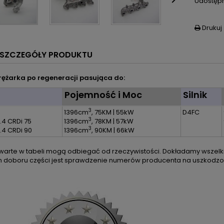

Udostępn
Drukuj

SZCZEGÓŁY PRODUKTU
ężarka po regeneracji pasująca do:
l
Pojemność i Moc
Silnik
3
1396cm
, 75KM | 55kW
D4FC
3
.4 CRDi 75
1396cm
, 78KM | 57kW
3
1.4 CRDi 90
1396cm
, 90KM | 66kW
arte w tabeli mogą odbiegać od rzeczywistości. Dokładamy wszelkic
m doboru części jest sprawdzenie numerów producenta na uszkodzon