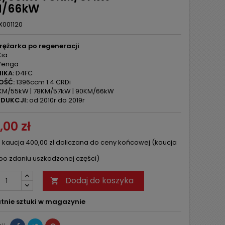
M/66kW
X001120
rężarka po regeneracji
ia
enga
IKA:
D4FC
OŚĆ:
1396ccm 1.4 CRDi
KM/55kW | 78KM/57kW | 90KM/66kW
DUKCJI:
od 2010r do 2019r
,00 zł
 kaucja 400,00 zł doliczana do ceny końcowej (kaucja
po zdaniu uszkodzonej części)
Dodaj do koszyka

tnie sztuki w magazynie