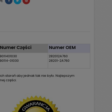
ij
Numer Części
Numer OEM
9011401030
282012A760
90114-01030
28201-2A760
h starań aby jednak tak nie było. Najlepszym
ej części.