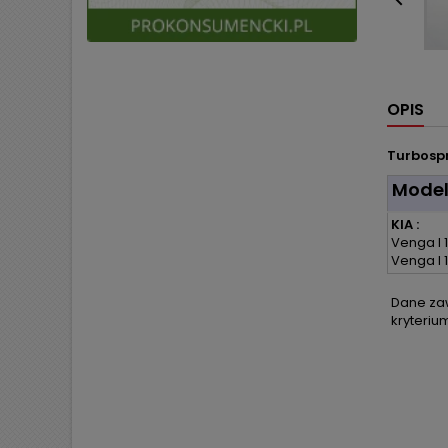

OPIS
Turbospr
Mode
KIA :
Venga I 1
Venga I 
Dane zaw
kryteriu