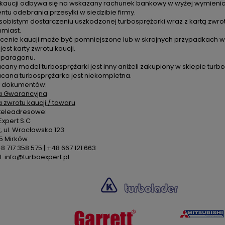
 kaucji odbywa się na wskazany rachunek bankowy w wyżej wymienion
u odebrania przesyłki w siedzibie firmy.
sobistym dostarczeniu uszkodzonej turbosprężarki wraz z kartą zwro
hmiast.
cenie kaucji może być pomniejszone lub w skrajnych przypadkach ws
 jest karty zwrotu kaucji.
k paragonu.
cany model turbosprężarki jest inny aniżeli zakupiony w sklepie turbo
acana turbosprężarka jest niekompletna.
 dokumentów:
a Gwarancyjna
a zwrotu kaucji / towaru
teleadresowe:
xpert S.C
 ul. Wrocławska 123
5 Mirków
48 717 358 575 | +48 667 121 663
. info@turboexpert.pl