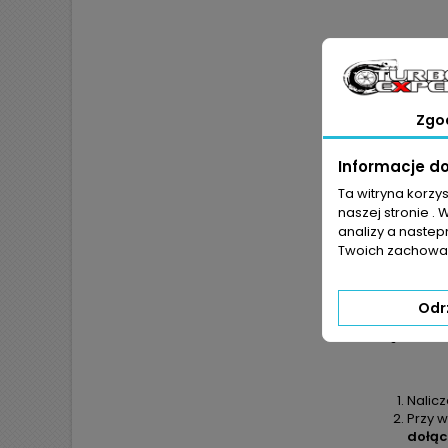
Zgo
Informacje d
JEŻ
Ta witryna korzy
POKR
naszej stronie . 
analizy a nastep
Twoich zachowań
Odr
Nalic
Przy w
dołąc