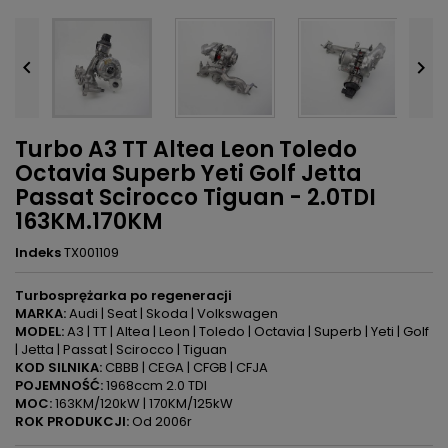


Turbo A3 TT Altea Leon Toledo
Octavia Superb Yeti Golf Jetta
Passat Scirocco Tiguan - 2.0TDI
163KM.170KM
Indeks
TX001109
Turbosprężarka po regeneracji
MARKA:
Audi | Seat | Skoda | Volkswagen
MODEL:
A3 | TT | Altea | Leon | Toledo | Octavia | Superb | Yeti | Golf
| Jetta | Passat | Scirocco | Tiguan
KOD SILNIKA:
CBBB | CEGA | CFGB | CFJA
POJEMNOŚĆ:
1968ccm 2.0 TDI
MOC:
163KM/120kW | 170KM/125kW
ROK PRODUKCJI:
Od 2006r