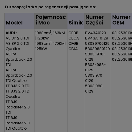
Turbosprężarka po regeneracji pasująca do:
Pojemność
Numer
Numer
Model
i Moc
Silnik
Części
OEM
3
AUDI :
1968cm
, 163KM
CBBB
BV43A0129
03L253019
A3 8P 2.0 TDI
| 120kW
CEGA
BV43A-0129
03L25301
3
A3 8P 2.0 TDI
1968cm
, 170KM |
CFGB
53039700129
03L253019
Quattro
125kW
CFJA
53039880129
03L25301
A3 PA
5303-970-
03L25301
Sportback 2.0
0129
03L25301
TDI
5303-988-
A3 PA
0129
Sportback 2.0
5303 970
TDI Quattro
0129
TT 8J3 2.0 TDI
5303 988
TT 8J3 2.0 TDI
0129
Quattro
TT 8J9
Roadster 2.0
TDI
TT 8J9
Roadster 2.0
TDI Quattro