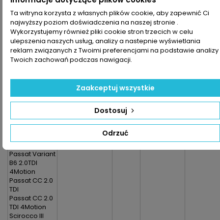
Superb
Combi II 2.0
Ta witryna korzysta z własnych plików cookie, aby zapewnić Ci
TDI 4x4
najwyższy poziom doświadczenia na naszej stronie .
Yeti I 2.0 TDI
Wykorzystujemy również pliki cookie stron trzecich w celu
4x4
ulepszenia naszych usług, analizy a nastepnie wyświetlania
VOLKSWAGEN
reklam związanych z Twoimi preferencjami na podstawie analizy
:
Twoich zachowań podczas nawigacji.
Golf VI 2.0TDI
Golf Variant VI
2.0TDI
Zaakceptuj wszystkie
Jetta V 2.0 TDI
Passat B6
2.0TDI
Dostosuj
Passat B6
2.0TDI 4Motion
Odrzuć
Passat Variant
B6 2.0TDI
Passat Variant
B6 2.0TDI
4Motion
Passat CC 2.0
TDI
Passat CC 2.0
TDI 4Motion
Scirocco III