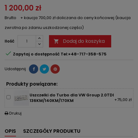
1 200,00 zł
Brutto
+ kaucja 700,00 zł doliczana do ceny końcowej (kaucja
zwrotna po zdaniu uszkodzonej części)
Dodaj do koszyka
Ilość


Zapytaj o dostępność Tel:+48-717-358-575
Udostępnij
Produkty powiązane:
Uszczelki do Turbo dla VW Group 2.0TDI
+75,00 zł
136KM/140KM/170KM
Drukuj

OPIS
SZCZEGÓŁY PRODUKTU