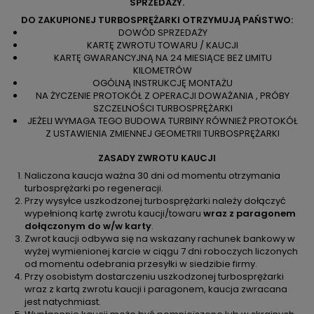
SPRZEDAŻY.
DO ZAKUPIONEJ TURBOSPRĘŻARKI OTRZYMUJĄ PAŃSTWO:
DOWÓD SPRZEDAŻY
KARTĘ ZWROTU TOWARU / KAUCJI
KARTĘ GWARANCYJNĄ NA 24 MIESIĄCE BEZ LIMITU
KILOMETRÓW
OGÓLNĄ INSTRUKCJĘ MONTAŻU
NA ŻYCZENIE PROTOKÓŁ Z OPERACJI DOWAŻANIA , PRÓBY
SZCZELNOŚCI TURBOSPRĘŻARKI
JEŻELI WYMAGA TEGO BUDOWA TURBINY RÓWNIEŻ PROTOKÓŁ
Z USTAWIENIA ZMIENNEJ GEOMETRII TURBOSPRĘŻARKI
ZASADY ZWROTU KAUCJI
Naliczona kaucja ważna 30 dni od momentu otrzymania
turbosprężarki po regeneracji.
Przy wysyłce uszkodzonej turbosprężarki należy dołączyć
wypełnioną kartę zwrotu kaucji/towaru
wraz z paragonem
dołączonym do w/w karty
.
Zwrot kaucji odbywa się na wskazany rachunek bankowy w
wyżej wymienionej karcie w ciągu 7 dni roboczych liczonych
od momentu odebrania przesyłki w siedzibie firmy.
Przy osobistym dostarczeniu uszkodzonej turbosprężarki
wraz z kartą zwrotu kaucji i paragonem, kaucja zwracana
jest natychmiast.