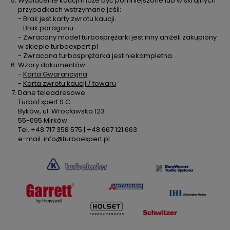
Wypłacenie kaucji może być pomniejszone lub w skrajnych
przypadkach wstrzymane jeśli:
- Brak jest karty zwrotu kaucji.
- Brak paragonu.
- Zwracany model turbosprężarki jest inny aniżeli zakupiony
w sklepie turboexpert.pl
- Zwracana turbosprężarka jest niekompletna.
Wzory dokumentów:
-
Karta Gwarancyjna
-
Karta zwrotu kaucji / towaru
Dane teleadresowe:
TurboExpert S.C
Byków, ul. Wrocławska 123
55-095 Mirków
Tel. +48 717 358 575 | +48 667 121 663
e-mail. info@turboexpert.pl