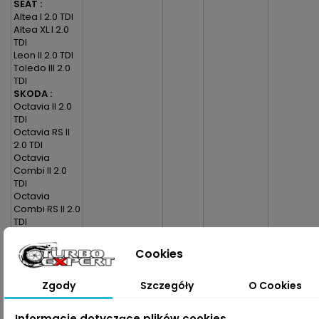
SEAT :
Altea I 2.0 TDI
Altea XL I 2.0
TDI
Leon II 2.0 TDI
Toledo III 2.0
TDI
SKODA :
Octavia II 2.0
TDI
Octavia RS II
2.0 TDI
Octavia
Combi II 2.0
TDI
Octavia
Combi RS II 2.0
TDI
Superb II 2.0
TDI
Cookies
Superb II 2.0
TDI 4x4
Zgody
Szczegóły
O Cookies
Superb
Combi II 2.0
TDI
Informacje dotyczące plików cookies