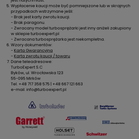
jest natychmiast.
Wypłacenie kaucji może być pomniejszone lub w skrajnych
przypadkach wstrzymane jeśli:
- Brak jest karty zwrotu kaucji.
- Brak paragonu.
- Zwracany model turbosprężarki jest inny aniżeli zakupiony
w sklepie turboexpert.pl
- Zwracana turbosprężarka jest niekompletna.
Wzory dokumentów:
-
Karta Gwarancyjna
-
Karta zwrotu kaucji / towaru
Dane teleadresowe:
TurboExpert S.C
Byków, ul. Wrocławska 123
55-095 Mirków
Tel. +48 717 358 575 | +48 667 121 663
e-mail. info@turboexpert.pl