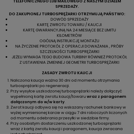
TELEFONICZNEGO LUB MAILOWEGO Z NASZYM DZIAŁEM
SPRZEDAŻY.
DO ZAKUPIONEJ TURBOSPRĘŻARKI OTRZYMUJĄ PAŃSTWO:
DOWÓD SPRZEDAŻY
KARTĘ ZWROTU TOWARU / KAUCJI
KARTĘ GWARANCYJNĄ NA 24 MIESIĄCE BEZ LIMITU
KILOMETRÓW
OGÓLNĄ INSTRUKCJĘ MONTAŻU
NA ŻYCZENIE PROTOKÓŁ Z OPERACJI DOWAŻANIA , PRÓBY
SZCZELNOŚCI TURBOSPRĘŻARKI
JEŻELI WYMAGA TEGO BUDOWA TURBINY RÓWNIEŻ PROTOKÓŁ
Z USTAWIENIA ZMIENNEJ GEOMETRII TURBOSPRĘŻARKI
ZASADY ZWROTU KAUCJI
Naliczona kaucja ważna 30 dni od momentu otrzymania
turbosprężarki po regeneracji.
Przy wysyłce uszkodzonej turbosprężarki należy dołączyć
wypełnioną kartę zwrotu kaucji/towaru
wraz z paragonem
dołączonym do w/w karty
.
Zwrot kaucji odbywa się na wskazany rachunek bankowy w
wyżej wymienionej karcie w ciągu 7 dni roboczych liczonych
od momentu odebrania przesyłki w siedzibie firmy.
Przy osobistym dostarczeniu uszkodzonej turbosprężarki
wraz z kartą zwrotu kaucji i paragonem, kaucja zwracana