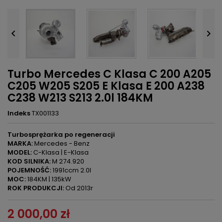


Turbo Mercedes C Klasa C 200 A205
C205 W205 S205 E Klasa E 200 A238
C238 W213 S213 2.0l 184KM
Indeks
TX001133
Turbosprężarka po regeneracji
MARKA:
Mercedes - Benz
MODEL:
C-Klasa | E-Klasa
KOD SILNIKA:
M 274.920
POJEMNOŚĆ:
1991ccm 2.0l
MOC:
184KM | 135kW
ROK PRODUKCJI:
Od 2013r
2 000,00 zł