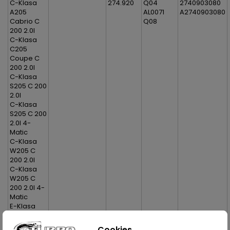
C-Klasa
274.920
Q04
2740903080
A205
AL0071
A2740903080
Cabrio C
Q08
200 2.0l
C-Klasa
C205
Coupe C
200 2.0l
C-Klasa
S205 C 200
2.0l
C-Klasa
S205 C 200
2.0l 4-
Matic
C-Klasa
W205 C
200 2.0l
C-Klasa
W205 C
200 2.0l 4-
Matic
E-Klasa
A238
Cabrio E
Cookies