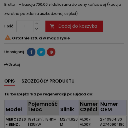
Brutto
+ kaucja 700,00 zł doliczana do ceny końcowej (kaucja
zwrotna po zdaniu uszkodzonej części)
Dodaj do koszyka
Ilość


Ostatnie sztuki w magazynie
Udostępnij
Drukuj

OPIS
SZCZEGÓŁY PRODUKTU
Turbosprężarka po regeneracji pasująca do:
Pojemność
Numer
Numer
Model
i Moc
Silnik
Części
OEM
3
MERCEDES
1991 cm
, 184KM
M274.920
AL0071
2740904180
- BENZ :
| 135kW
M
AL0071
A2740904180