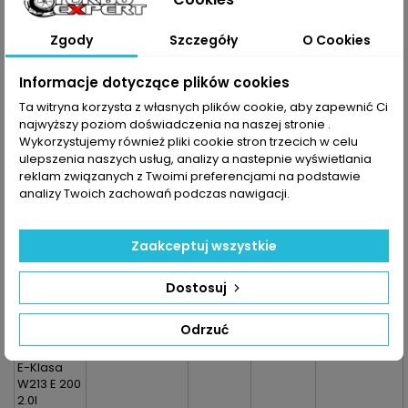
200 2.0l
E-Klasa
Zgody
Szczegóły
O Cookies
A238
Cabrio E
200 2.0l 4-
Informacje dotyczące plików cookies
Matic
E-Klasa
Ta witryna korzysta z własnych plików cookie, aby zapewnić Ci
C238
najwyższy poziom doświadczenia na naszej stronie .
Coupe E
Wykorzystujemy również pliki cookie stron trzecich w celu
200 2.0l
ulepszenia naszych usług, analizy a nastepnie wyświetlania
E-Klasa
reklam związanych z Twoimi preferencjami na podstawie
C238
analizy Twoich zachowań podczas nawigacji.
Coupe E
200 2.0l 4-
Matic
Zaakceptuj wszystkie
E-Klasa
S213 E 200
2.0l
Dostosuj
E-Klasa
S213 E 200
Odrzuć
2.0l 4-
Matic
E-Klasa
W213 E 200
2.0l