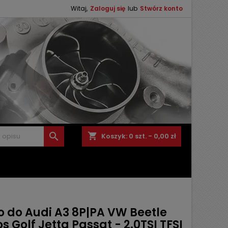
Witaj,
Zaloguj się
lub
Stwórz konto

shopping_cart
Koszyk:
0
szt. - 0,00 zł
o do Audi A3 8P|PA VW Beetle
s Golf Jetta Passat - 2.0TSI TFSI