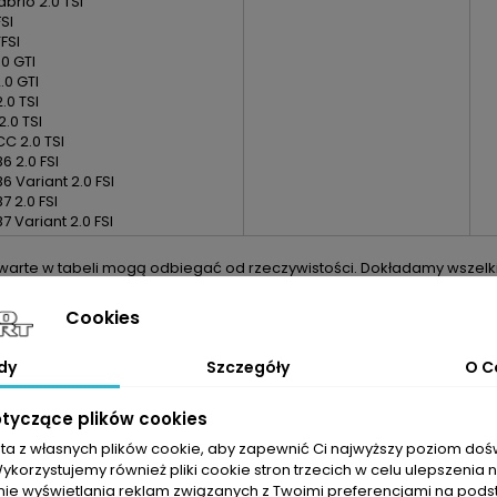
brio 2.0 TSI
SI
FSI
.0 GTI
.0 GTI
.0 TSI
2.0 TSI
C 2.0 TSI
6 2.0 FSI
6 Variant 2.0 FSI
7 2.0 FSI
7 Variant 2.0 FSI
arte w tabeli mogą odbiegać od rzeczywistości. Dokładamy wszelkic
m doboru części jest sprawdzenie numerów producenta na uszkodzon
Cookies
dy
Szczegóły
O C
otyczące plików cookies
sta z własnych plików cookie, aby zapewnić Ci najwyższy poziom do
Wykorzystujemy również pliki cookie stron trzecich w celu ulepszenia 
nie wyświetlania reklam związanych z Twoimi preferencjami na pods