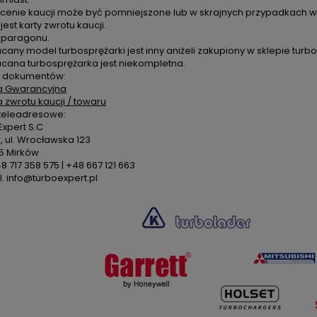
cenie kaucji może być pomniejszone lub w skrajnych przypadkach ws
 jest karty zwrotu kaucji.
k paragonu.
cany model turbosprężarki jest inny aniżeli zakupiony w sklepie turbo
acana turbosprężarka jest niekompletna.
 dokumentów:
a Gwarancyjna
a zwrotu kaucji / towaru
teleadresowe:
xpert S.C
 ul. Wrocławska 123
5 Mirków
48 717 358 575 | +48 667 121 663
. info@turboexpert.pl