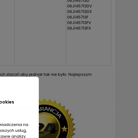
06J145713D
06J145713DV
06J145713DX
06J145713F
06J145713FV
06J145713FX
h starań aby jednak tak nie było. Najlepszym
ej części.
ookies
świadczenia na
naszych usług,
tawie analizy