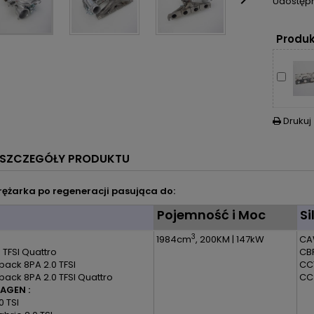

Udostępn
Produk
Drukuj

SZCZEGÓŁY PRODUKTU
ężarka po regeneracji pasująca do:
l
Pojemność i Moc
Si
3
1984cm
, 200KM | 147kW
CA
 TFSI Quattro
CB
back 8PA 2.0 TFSI
CC
back 8PA 2.0 TFSI Quattro
CC
AGEN :
0 TSI