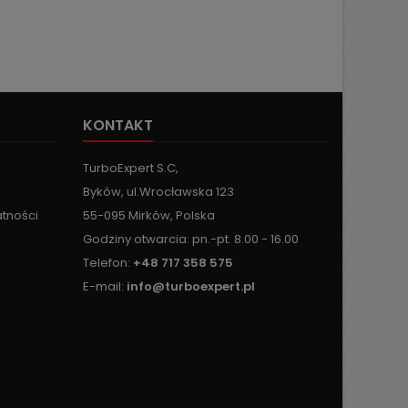
KONTAKT
TurboExpert S.C,
Byków, ul.Wrocławska 123
atności
55-095 Mirków, Polska
Godziny otwarcia: pn.-pt. 8.00 - 16.00
Telefon:
+48 717 358 575
E-mail:
info@turboexpert.pl