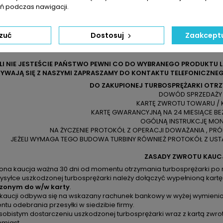
 podczas nawigacji.
zuć
Dostosuj
Zaakceptu
ELI NIE JESTEŚCIE PAŃSTWO PEWNI CO DO WYBRANEGO PRODUKTU 
YWAJĄ SIĘ Z NASZYMI ZAPRASZAMY DO KONTAKTU TELEFONICZNEG
DO ZAKUPIONEJ TURBOSPRĘŻARKI OTR
DOWÓD SPRZEDAŻY
KARTĘ ZWROTU TOWARU / 
KARTĘ GWARANCYJNĄ NA 24 MIESIĄCE BE
OGÓLNĄ INSTRUKCJĘ MO
NA ŻYCZENIE PROTOKÓŁ Z OPERACJI DOWAŻANIA , PR
JEŻELI WYMAGA TEGO BUDOWA TURBINY RÓWNIEŻ PROTOKÓŁ Z USTA
ZASADY ZWROTU KAUC
zona kaucja ważna 30 dni od momentu otrzymania turbosprężarki po 
ysyłce uszkodzonej turbosprężarki należy dołączyć wypełnioną kartę
zonym do w/w karty
.
 kaucji odbywa się na wskazany rachunek bankowy w wyżej wymienion
u odebrania przesyłki w siedzibie firmy.
sobistym dostarczeniu uszkodzonej turbosprężarki wraz z kartą zwro
hmiast.