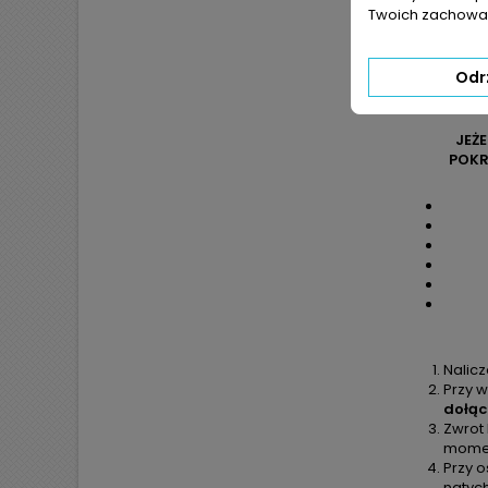
Twoich zachowań
Odr
JEŻ
POKR
Nalic
Przy w
dołąc
Zwrot
moment
Przy o
natyc