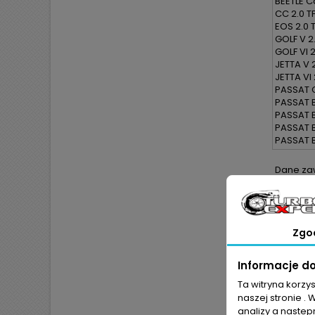
BEETLE Ca
CC 2.0 TF
EOS 2.0 T
GOLF V 2
GOLF VI 2
JETTA V 2
JETTA VI 
PASSAT C
PASSAT B
PASSAT B
PASSAT B
PASSAT B
Dane zaw
kryteriu
Zgo
Informacje d
Ta witryna korzy
naszej stronie . 
analizy a nastep