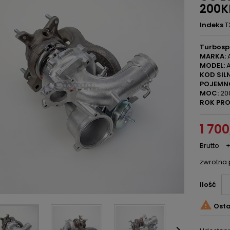
200K
Indeks
T
Turbosp
MARKA:
A
MODEL:
A
KOD SILN
POJEMN
MOC:
200
ROK PRO
1 700
Brutto
+
zwrotna 
Ilość

Osta