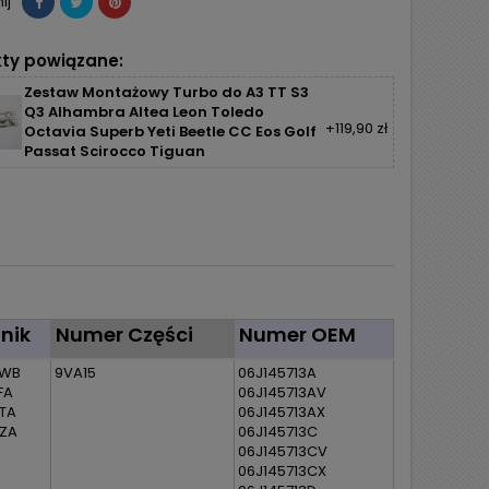
ij
ty powiązane:
Zestaw Montażowy Turbo do A3 TT S3
Q3 Alhambra Altea Leon Toledo
+119,90 zł
Octavia Superb Yeti Beetle CC Eos Golf
Passat Scirocco Tiguan
lnik
Numer Części
Numer OEM
WB
9VA15
06J145713A
FA
06J145713AV
TA
06J145713AX
ZA
06J145713C
06J145713CV
06J145713CX