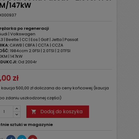
M/147kW
X000937
rężarka po regeneracji
udi | Volkswagen
3 | Beetle | CC | Eos | Golf | Jetta | Passat
IKA:
CAWB | CBFA | CCTA | CCZA
OŚĆ:
1984ccm 2.0FSI | 2.0TSI | 2.0TFSI
KM | 147kW
DUKCJI:
Od 2004r
,00 zł
 kaucja 500,00 zł doliczana do ceny końcowej (kaucja
po zdaniu uszkodzonej części)
Dodaj do koszyka

tnie sztuki w magazynie