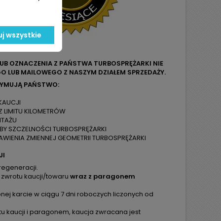
j wszystkie
LUB OZNACZENIA Z PAŃSTWA TURBOSPRĘŻARKI NIE
O LUB MAILOWEGO Z NASZYM DZIAŁEM SPRZEDAŻY.
ZYMUJĄ PAŃSTWO:
KAUCJI
Z LIMITU KILOMETRÓW
NTAŻU
ÓBY SZCZELNOŚCI TURBOSPRĘŻARKI
WIENIA ZMIENNEJ GEOMETRII TURBOSPRĘŻARKI
JI
regeneracji.
 zwrotu kaucji/towaru
wraz z paragonem
ej karcie w ciągu 7 dni roboczych liczonych od
tu kaucji i paragonem, kaucja zwracana jest