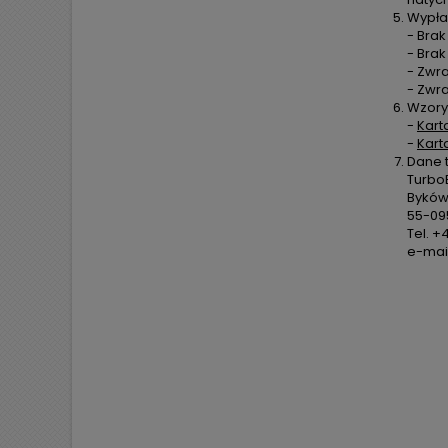
Wypła
- Brak
- Bra
- Zwra
- Zwr
Wzory
-
Kart
-
Kart
Dane 
TurboE
Byków,
55-09
Tel. +
e-mail