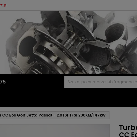
t.pl
575
e CC Eos Golf Jetta Passat - 2.0TSI TFSI 200KM/147kW
Turb
CC Eo