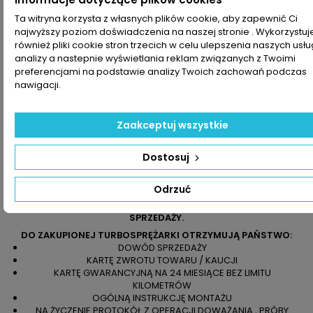
numerów producenta na uszkodzonej części.
Ta witryna korzysta z własnych plików cookie, aby zapewnić Ci
najwyższy poziom doświadczenia na naszej stronie . Wykorzystu
również pliki cookie stron trzecich w celu ulepszenia naszych usłu
analizy a nastepnie wyświetlania reklam związanych z Twoimi
preferencjami na podstawie analizy Twoich zachowań podczas
nawigacji.
Zaakceptuj wszystkie
Dostosuj
JEŻELI NIE JESTEŚCIE PAŃSTWO PEWNI CO DO WYBRANEGO
PRODUKTU LUB OZNACZENIA Z PAŃSTWA TURBOSPRĘŻARKI
Odrzuć
NIE POKRYWAJĄ SIĘ Z NASZYMI ZAPRASZAMY DO KONTAKTU
TELEFONICZNEGO LUB MAILOWEGO Z NASZYM DZIAŁEM
SPRZEDAŻY.
DO ZAKUPIONEJ TURBOSPRĘŻARKI OTRZYMUJĄ PAŃSTWO:
DOWÓD SPRZEDAŻY
KARTĘ ZWROTU TOWARU / KAUCJI
KARTĘ GWARANCYJNĄ NA 24 MIESIĄCE BEZ LIMITU
KILOMETRÓW
OGÓLNĄ INSTRUKCJĘ MONTAŻU
NA ŻYCZENIE PROTOKÓŁ Z OPERACJI DOWAŻANIA , PRÓBY