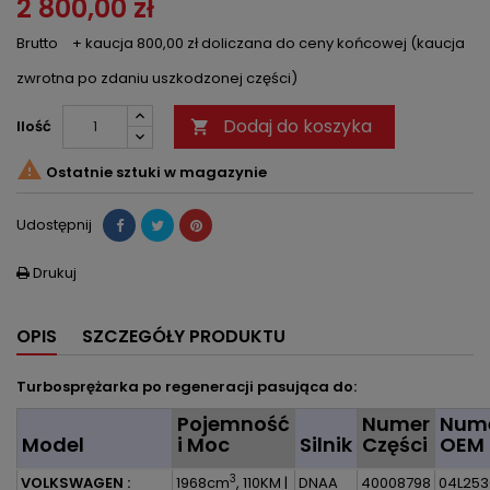
2 800,00 zł
Brutto
+ kaucja 800,00 zł doliczana do ceny końcowej (kaucja
zwrotna po zdaniu uszkodzonej części)
Dodaj do koszyka
Ilość


Ostatnie sztuki w magazynie
Udostępnij
Drukuj

OPIS
SZCZEGÓŁY PRODUKTU
Turbosprężarka po regeneracji pasująca do:
Pojemność
Numer
Num
Model
i Moc
Silnik
Części
OEM
3
VOLKSWAGEN :
1968cm
, 110KM |
DNAA
40008798
04L25