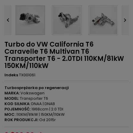


Turbo do VW California T6
Caravelle T6 Multivan T6
Transporter T6 - 2.0TDI 110KM/81kW
150KM/110kW
Indeks
TX001061
Turbosprężarka po regeneracji
MARKA:
Volkswagen
MODEL:
Transporter T6
KOD SILNIKA:
DNAA | DNAB
POJEMNOŚĆ:
1968ccm | 2.0 TDI
MOC:
110KM/81kW | 150KM/110kW
ROK PRODUKCJI:
Od 2015r