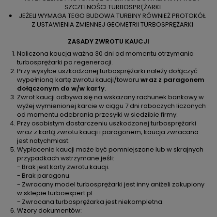
SZCZELNOŚCI TURBOSPRĘŻARKI
JEŻELI WYMAGA TEGO BUDOWA TURBINY RÓWNIEŻ PROTOKÓŁ
Z USTAWIENIA ZMIENNEJ GEOMETRII TURBOSPRĘŻARKI
ZASADY ZWROTU KAUCJI
Naliczona kaucja ważna 30 dni od momentu otrzymania
turbosprężarki po regeneracji.
Przy wysyłce uszkodzonej turbosprężarki należy dołączyć
wypełnioną kartę zwrotu kaucji/towaru
wraz z paragonem
dołączonym do w/w karty
.
Zwrot kaucji odbywa się na wskazany rachunek bankowy w
wyżej wymienionej karcie w ciągu 7 dni roboczych liczonych
od momentu odebrania przesyłki w siedzibie firmy.
Przy osobistym dostarczeniu uszkodzonej turbosprężarki
wraz z kartą zwrotu kaucji i paragonem, kaucja zwracana
jest natychmiast.
Wypłacenie kaucji może być pomniejszone lub w skrajnych
przypadkach wstrzymane jeśli:
- Brak jest karty zwrotu kaucji.
- Brak paragonu.
- Zwracany model turbosprężarki jest inny aniżeli zakupiony
w sklepie turboexpert.pl
- Zwracana turbosprężarka jest niekompletna.
Wzory dokumentów: