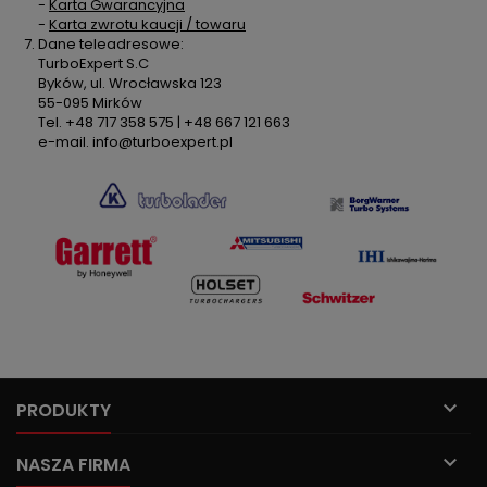
-
Karta Gwarancyjna
-
Karta zwrotu kaucji / towaru
Dane teleadresowe:
TurboExpert S.C
Byków, ul. Wrocławska 123
55-095 Mirków
Tel. +48 717 358 575 | +48 667 121 663
e-mail. info@turboexpert.pl

PRODUKTY

NASZA FIRMA