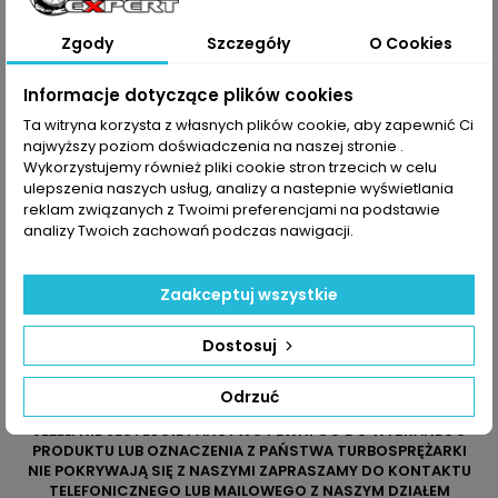
LANCIA :
710812-5001S
71783320
Thesis
710812-5002S
71783321
Zgody
Szczegóły
O Cookies
2.4 JTD
Informacje dotyczące plików cookies
Dane zawarte w tabeli mogą odbiegać od rzeczywistości.
Ta witryna korzysta z własnych plików cookie, aby zapewnić Ci
Dokładamy wszelkich starań aby jednak tak nie było.
najwyższy poziom doświadczenia na naszej stronie .
Najlepszym kryterium doboru części jest sprawdzenie
numerów producenta na uszkodzonej części.
Wykorzystujemy również pliki cookie stron trzecich w celu
ulepszenia naszych usług, analizy a nastepnie wyświetlania
reklam związanych z Twoimi preferencjami na podstawie
analizy Twoich zachowań podczas nawigacji.
Zaakceptuj wszystkie
Dostosuj
Odrzuć
JEŻELI NIE JESTEŚCIE PAŃSTWO PEWNI CO DO WYBRANEGO
PRODUKTU LUB OZNACZENIA Z PAŃSTWA TURBOSPRĘŻARKI
NIE POKRYWAJĄ SIĘ Z NASZYMI ZAPRASZAMY DO KONTAKTU
TELEFONICZNEGO LUB MAILOWEGO Z NASZYM DZIAŁEM