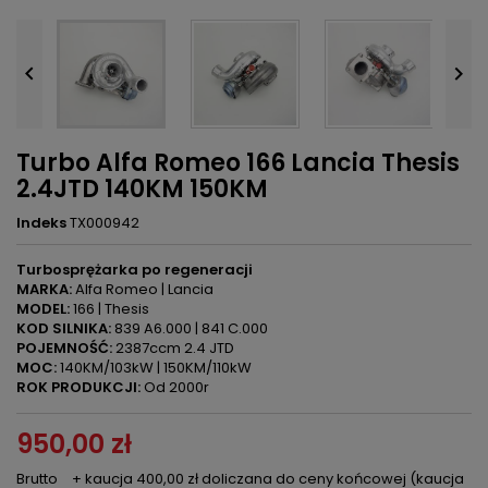


Turbo Alfa Romeo 166 Lancia Thesis
2.4JTD 140KM 150KM
Indeks
TX000942
Turbosprężarka po regeneracji
MARKA:
Alfa Romeo | Lancia
MODEL:
166 | Thesis
KOD SILNIKA:
839 A6.000 | 841 C.000
POJEMNOŚĆ:
2387ccm 2.4 JTD
MOC:
140KM/103kW | 150KM/110kW
ROK PRODUKCJI:
Od 2000r
950,00 zł
Brutto
+ kaucja 400,00 zł doliczana do ceny końcowej (kaucja