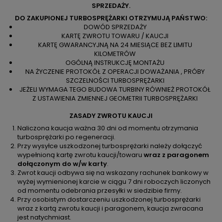
SPRZEDAŻY.
DO ZAKUPIONEJ TURBOSPRĘŻARKI OTRZYMUJĄ PAŃSTWO:
DOWÓD SPRZEDAŻY
KARTĘ ZWROTU TOWARU / KAUCJI
KARTĘ GWARANCYJNĄ NA 24 MIESIĄCE BEZ LIMITU
KILOMETRÓW
OGÓLNĄ INSTRUKCJĘ MONTAŻU
NA ŻYCZENIE PROTOKÓŁ Z OPERACJI DOWAŻANIA , PRÓBY
SZCZELNOŚCI TURBOSPRĘŻARKI
JEŻELI WYMAGA TEGO BUDOWA TURBINY RÓWNIEŻ PROTOKÓŁ
Z USTAWIENIA ZMIENNEJ GEOMETRII TURBOSPRĘŻARKI
ZASADY ZWROTU KAUCJI
Naliczona kaucja ważna 30 dni od momentu otrzymania
turbosprężarki po regeneracji.
Przy wysyłce uszkodzonej turbosprężarki należy dołączyć
wypełnioną kartę zwrotu kaucji/towaru
wraz z paragonem
dołączonym do w/w karty
.
Zwrot kaucji odbywa się na wskazany rachunek bankowy w
wyżej wymienionej karcie w ciągu 7 dni roboczych liczonych
od momentu odebrania przesyłki w siedzibie firmy.
Przy osobistym dostarczeniu uszkodzonej turbosprężarki
wraz z kartą zwrotu kaucji i paragonem, kaucja zwracana
jest natychmiast.