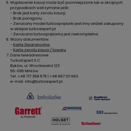
Wypłacenie kaucji może być pomniejszone lub w skrajnych
przypadkach wstrzymane jeśli:
- Brak jest karty zwrotu kaucji.
- Brak paragonu.
- Zwracany model turbosprężarki jest inny aniżeli zakupiony
w sklepie turboexpert.pl
- Zwracana turbosprężarka jest niekompletna.
Wzory dokumentów:
-
Karta Gwarancyjna
-
Karta zwrotu kaucji / towaru
Dane teleadresowe:
TurboExpert S.C
Byków, ul. Wrocławska 123
55-095 Mirków
Tel. +48 717 358 575 | +48 667 121 663
e-mail. info@turboexpert.pl